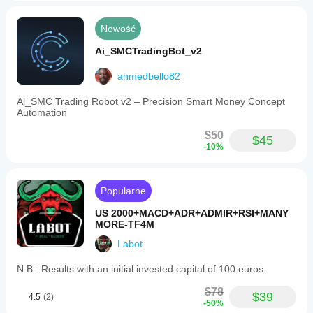
Nowość
Ai_SMCTradingBot_v2
ahmedbello82
Ai_SMC Trading Robot v2 – Precision Smart Money Concept
Automation
$50
$45
-10%
Popularne
US 2000+MACD+ADR+ADMIR+RSI+MANY
MORE-TF4M
Labot
N.B.: Results with an initial invested capital of 100 euros.
$78
$39
4.5
(2)
-50%