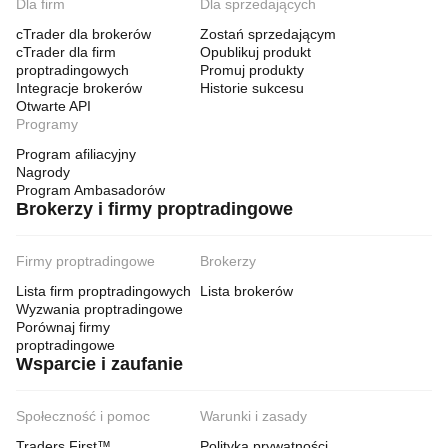
Dla firm
Dla sprzedających
cTrader dla brokerów
Zostań sprzedającym
cTrader dla firm
Opublikuj produkt
proptradingowych
Promuj produkty
Integracje brokerów
Historie sukcesu
Otwarte API
Programy
Program afiliacyjny
Nagrody
Program Ambasadorów
Brokerzy i firmy proptradingowe
Firmy proptradingowe
Brokerzy
Lista firm proptradingowych
Lista brokerów
Wyzwania proptradingowe
Porównaj firmy
proptradingowe
Wsparcie i zaufanie
Społeczność i pomoc
Warunki i zasady
Traders First™
Polityka prywatności