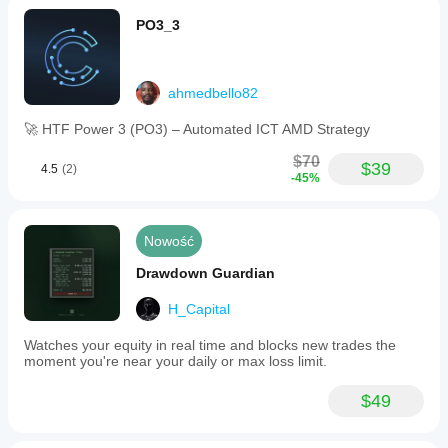
PO3_3
ahmedbello82
🚀 HTF Power 3 (PO3) – Automated ICT AMD Strategy
$70
$39
4.5
(2)
-45%
Nowość
Drawdown Guardian
H_Capital
Watches your equity in real time and blocks new trades the
moment you're near your daily or max loss limit.
$49