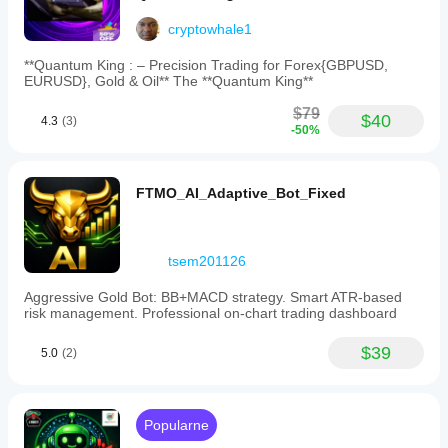
cryptowhale1
**Quantum King : – Precision Trading for Forex{GBPUSD,
EURUSD}, Gold & Oil** The **Quantum King**
$79
$40
4.3
(3)
-50%
FTMO_AI_Adaptive_Bot_Fixed
tsem201126
Aggressive Gold Bot: BB+MACD strategy. Smart ATR-based
risk management. Professional on-chart trading dashboard
$39
5.0
(2)
Popularne