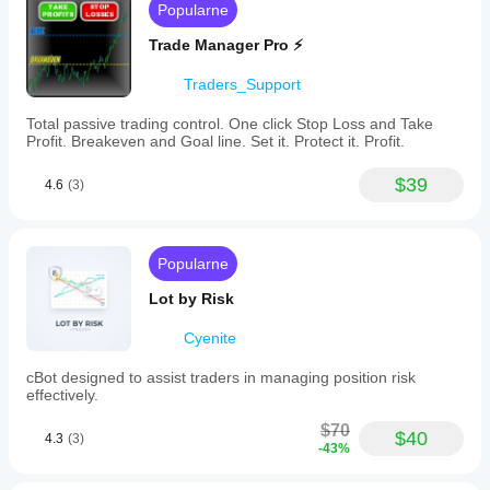
Popularne
Trade Manager Pro ⚡
Traders_Support
Total passive trading control. One click Stop Loss and Take
Profit. Breakeven and Goal line. Set it. Protect it. Profit.
$39
4.6
(3)
Popularne
Lot by Risk
Cyenite
cBot designed to assist traders in managing position risk
effectively.
$70
$40
4.3
(3)
-43%