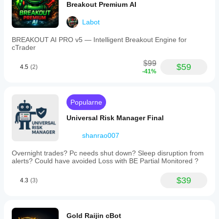
Breakout Premium AI
Labot
BREAKOUT AI PRO v5 — Intelligent Breakout Engine for
cTrader
$99
$59
4.5
(2)
-41%
Popularne
Universal Risk Manager Final
shanrao007
Overnight trades? Pc needs shut down? Sleep disruption from
alerts? Could have avoided Loss with BE Partial Monitored ?
$39
4.3
(3)
Gold Raijin cBot