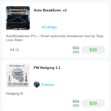
Auto BreakEven_v1
ACukAlgo
AutoBreakeven Pro – Smart automatic breakeven tool by Stop
Loss Ratio
$50
$39
4.5
(2)
-22%
FW Hedging 1.1
Fabioso
Hedging AI
$50
$39
-22%