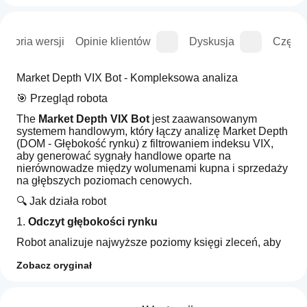
istoria wersji
Opinie klientów
Dyskusja
Częste
Market Depth VIX Bot - Kompleksowa analiza
🎯 Przegląd robota
The 
Market Depth VIX Bot
 jest zaawansowanym 
systemem handlowym, który łączy analizę Market Depth 
(DOM - Głębokość rynku) z filtrowaniem indeksu VIX, 
aby generować sygnały handlowe oparte na 
nierównowadze między wolumenami kupna i sprzedaży 
na głębszych poziomach cenowych.
🔍 Jak działa robot
1. 
Odczyt głębokości rynku
Robot analizuje najwyższe poziomy księgi zleceń, aby 
obliczyć nierównowagę między wolumenami kupna i 
Zobacz oryginał
sprzedaży. W trybie na żywo odczytuje rzeczywiste dane 
Profil handlowy
DOM od brokera, natomiast w testach historycznych 
Jak
generuje dane symulowane.
uruchomić
Opinie: 0