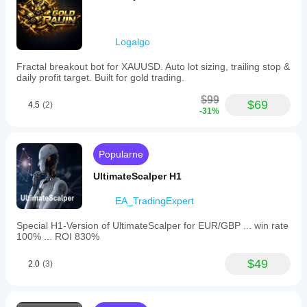
Logalgo
Fractal breakout bot for XAUUSD. Auto lot sizing, trailing stop &
daily profit target. Built for gold trading.
$99
$69
4.5
(2)
-31%
Popularne
UltimateScalper H1
EA_TradingExpert
Special H1-Version of UltimateScalper for EUR/GBP ... win rate
100% ... ROI 830%
$49
2.0
(3)