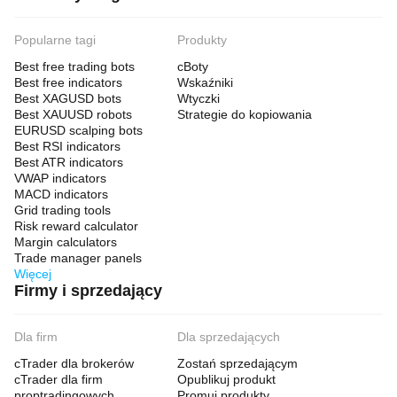
Popularne tagi
Produkty
Best free trading bots
cBoty
Best free indicators
Wskaźniki
Best XAGUSD bots
Wtyczki
Best XAUUSD robots
Strategie do kopiowania
EURUSD scalping bots
Best RSI indicators
Best ATR indicators
VWAP indicators
MACD indicators
Grid trading tools
Risk reward calculator
Margin calculators
Trade manager panels
Więcej
Firmy i sprzedający
Dla firm
Dla sprzedających
cTrader dla brokerów
Zostań sprzedającym
cTrader dla firm
Opublikuj produkt
proptradingowych
Promuj produkty