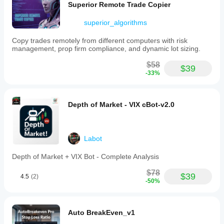
Superior Remote Trade Copier
superior_algorithms
Copy trades remotely from different computers with risk
management, prop firm compliance, and dynamic lot sizing.
$58
$39
-33%
Depth of Market - VIX cBot-v2.0
Labot
Depth of Market + VIX Bot - Complete Analysis
$78
$39
4.5
(2)
-50%
Auto BreakEven_v1