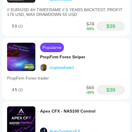
// EUR/USD 4H TIMEFRAME // 5 YEARS BACKTEST, PROFIT
176 USD, MAX DRAWDOWN 55 USD
$78
$39
5.0
(2)
-50%
Popularne
PropFirm Forex Sniper
cryptowhale1
PropFirm Forex trader
$65
$39
4.5
(2)
-40%
Apex CFX - NAS100 Control
ApexSystemsFX