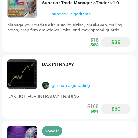
Superior Trade Manager cTrader v1.0
superior_algorithms
Manage your trades with auto lot sizing, breakeven, trailing
stops, prop firm drawdown limits, and max spread guards.
$78
$39
-50%
DAX INTRADAY
german.algotrading
DAX BOT FOR INTRADAY TRADING
$100
$50
-50%
Nowość