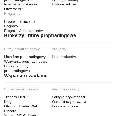
Integracje brokerów
Historie sukcesu
Otwarte API
Programy
Program afiliacyjny
Nagrody
Program Ambasadorów
Brokerzy i firmy proptradingowe
Firmy proptradingowe
Brokerzy
Lista firm proptradingowych
Lista brokerów
Wyzwania proptradingowe
Porównaj firmy
proptradingowe
Wsparcie i zaufanie
Społeczność i pomoc
Warunki i zasady
Traders First™
Polityka prywatności
Blog
Warunki użytkowania
Otwórz cTrader Web
Prawa autorskie
Discord
Serwer MCP cTrader