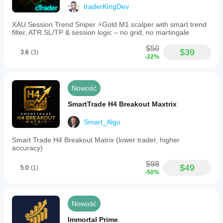
traderKingDev
XAU Session Trend Sniper ⚡️Gold M1 scalper with smart trend
filter, ATR SL/TP & session logic – no grid, no martingale
$50
$39
3.6
(3)
-22%
Nowość
SmartTrade H4 Breakout Maxtrix
Smart_Algo
Smart Trade H4 Breakout Matrix (lower trader, higher
accuracy)
$98
$49
5.0
(1)
-50%
Nowość
Immortal Prime