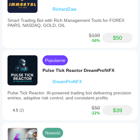
RichardZaw
Smart Trading Bot with Rich Management Tools for FOREX
PAIRS, NASDAQ, GOLD, OIL
$100
$50
-50%
Popularne
Pulse TIck Reactor DreamProfitFX
DreamProfitFX
Pulse Tick Reactor: AI-powered trading bot delivering precision
entries, adaptive risk control, and consistent profits.
$50
$39
4.5
(2)
-22%
Nowość