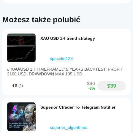
się różnić w
cTrader
zależności od
Windows i Mac.
warunków
Możesz także polubić
oferowanych
przez brokera,
spreadów i
jakości
XAU USD 1H trend strategy
realizacji
zleceń.
Przetestowanie
bota we
spacekd123
własnym
środowisku
// XAU/USD 1H TIMEFRAME // 5 YEARS BACKTEST, PROFIT
pomoże Ci
2100 USD, DRAWDOWN MAX 195 USD
zrozumieć, jak
sprawdza się
$40
$39
4.5
(2)
on w
-3%
rzeczywistym
użytkowaniu.
Superior Ctrader To Telegram Notifier
superior_algorithms