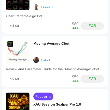
Goulart
Chart Patterns Algo Bot
$80
$46
4.3
(3)
-43%
Moving Average Cbot
Labot
Review and Parameter Guide for the "Moving Average" cBot
$59
$39
4.0
(2)
-34%
Popularne
XAU Session Scalper Pro 1.0