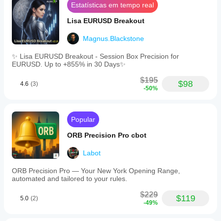
Estatísticas em tempo real
Lisa EURUSD Breakout
Magnus.Blackstone
✨ Lisa EURUSD Breakout - Session Box Precision for
EURUSD. Up to +855% in 30 Days✨
$195
$98
4.6
(3)
-50%
Popular
ORB Precision Pro cbot
Labot
ORB Precision Pro — Your New York Opening Range,
automated and tailored to your rules.
$229
$119
5.0
(2)
-49%