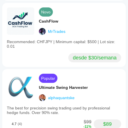
Novo
CashFlow
MrTrades
Recommended: CHFJPY | Minimum capital: $500 | Lot size:
0.01
desde $30/semana
Popular
Ultimate Swing Harvester
alphaquantske
The best for precision swing trading used by professional
hedge funds. Over 90% rate.
$99
$89
4.7
(4)
-11%