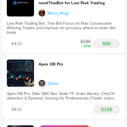
needThaiBot for Low Risk Trading
Moss_Klugt
Low Risk Trading Bot, This Bot Focus on Max Consecutive
Winning Trades and improve on accuracy where to enter the
trade
$180
$96
4.3
(3)
-47%
Apex OB Pro
Qwiss
Apex OB Pro: Elite SMC Bot. Multi-TF Order Blocks, CHoCH
detection & Dynamic Scoring for Professional cTrader Users.
$199
3.0
(1)