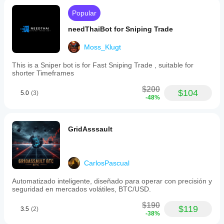
Popular
needThaiBot for Sniping Trade
Moss_Klugt
This is a Sniper bot is for Fast Sniping Trade , suitable for
shorter Timeframes
$200
$104
5.0
(3)
-48%
GridAsssault
CarlosPascual
Automatizado inteligente, diseñado para operar con precisión y
seguridad en mercados volátiles, BTC/USD.
$190
$119
3.5
(2)
-38%