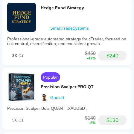
Hedge Fund Strategy
SmartTradeSystems
Professional-grade automated strategy for cTrader, focused on
risk control, diversification, and consistent growth.
$450
$240
2.0
(1)
-47%
Popular
Precision Scalper PRO QT
Goulart
Precision Scalper Bots QUANT ,XAUUSD ,
$140
$130
5.0
(1)
-8%