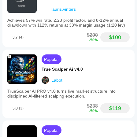
do corretor,
dos spreads
lauris.vinters
e da
qualidade de
Achieves 57% win rate, 2.23 profit factor, and 8-12% annual
drawdown with 112% returns at 33% margin usage (1:20 lev)
execução.
Testar o bot
$200
no seu
$100
3.7
(4)
-50%
próprio
ambiente
ajuda-o a
compreender
Popular
como
funciona em
True Scalper Ai v4.0
utilização
real.
Labot
TrueScalper AI PRO v4.0 turns live market structure into
disciplined AI-filtered scalping execution.
$238
$119
5.0
(3)
-50%
Popular