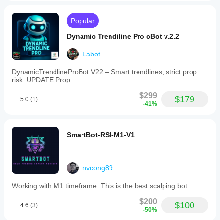
Popular
Dynamic Trendiline Pro cBot v.2.2
Labot
DynamicTrendlineProBot V22 – Smart trendlines, strict prop
risk. UPDATE Prop
$299
$179
5.0
(1)
-41%
SmartBot-RSI-M1-V1
nvcong89
Working with M1 timeframe. This is the best scalping bot.
$200
$100
4.6
(3)
-50%