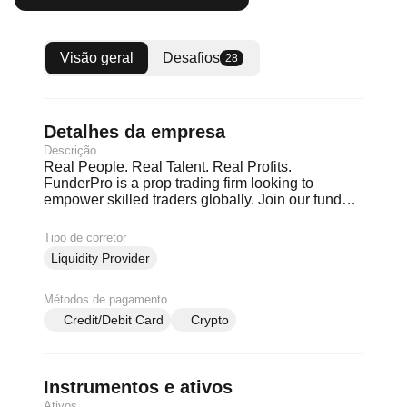
Visão geral
Desafios
28
Detalhes da empresa
Descrição
Real People. Real Talent. Real Profits.
FunderPro is a prop trading firm looking to
empower skilled traders globally. Join our funded
trader program and manage up to $200k in funds.
FunderPro's mission can be achieved only if we
Tipo de corretor
turn words into action. FAIR RULES: No trailing
Liquidity Provider
drawdowns, No time limits, Rewards paid fast
Métodos de pagamento
Credit/Debit Card
Crypto
Instrumentos e ativos
Ativos