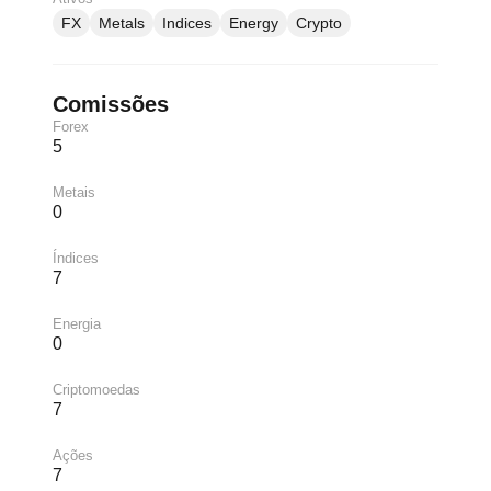
FX
Metals
Indices
Energy
Crypto
Comissões
Forex
5
Metais
0
Índices
7
Energia
0
Criptomoedas
7
Ações
7