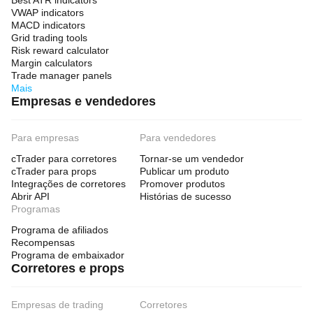
Best ATR indicators
VWAP indicators
MACD indicators
Grid trading tools
Risk reward calculator
Margin calculators
Trade manager panels
Mais
Empresas e vendedores
Para empresas
Para vendedores
cTrader para corretores
Tornar-se um vendedor
cTrader para props
Publicar um produto
Integrações de corretores
Promover produtos
Abrir API
Histórias de sucesso
Programas
Programa de afiliados
Recompensas
Programa de embaixador
Corretores e props
Empresas de trading
Corretores