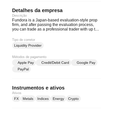
Detalhes da empresa
Descrição
Fundora is a Japan-based evaluation-style prop
firm, and after passing the evaluation process,
you can trade as a professional trader with up to
60 million yen in demo capital.
Tipo de corretor
Liquidity Provider
Métodos de pagamento
Apple Pay
Credit/Debit Card
Google Pay
PayPal
Instrumentos e ativos
Ativos
FX
Metals
Indices
Energy
Crypto