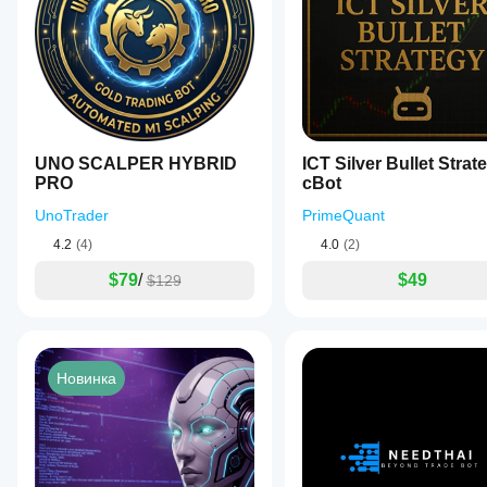
UNO SCALPER HYBRID
ICT Silver Bullet Strat
PRO
cBot
UnoTrader
PrimeQuant
4.2
(4)
4.0
(2)
$79
/
$49
$129
Новинка