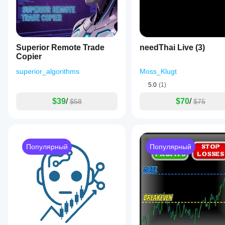
Superior Remote Trade
needThai Live (3)
Copier
superior_algorithms
Moss_Klugt
5.0
(1)
$39
/
$70
/
$58
$75
Популярный
Популярный