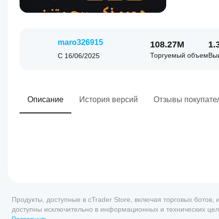
maro326915
108.27M
1.
Торгуемый объем
Вы
С
16/06/2025
Описание
История версий
Отзывы покупате
0.0
Торговый профиль
Как
запустить
Продукты, доступные в cTrader Store, включая торговых ботов
сиБота?
доступны исключительно в информационных и технических целя
После