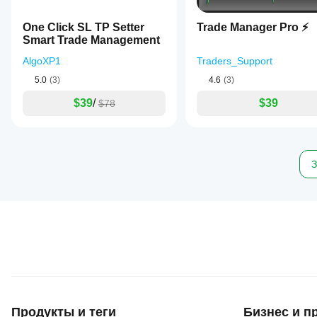
One Click SL TP Setter
Trade Manager Pro ⚡
Smart Trade Management
AlgoXP1
Traders_Support
5.0
(3)
4.6
(3)
$39
/
$39
$78
З
Продукты и теги
Бизнес и п