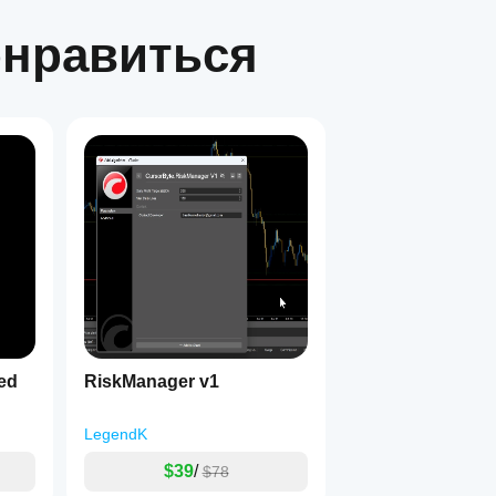
антии будущей доходности.
онравиться
1
ed
RiskManager v1
LegendK
$39
/
$78