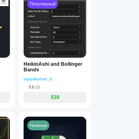
Популярный
HeikinAshi and Bollinger
Bands
vijayakumar_b
5.0
(2)
$39
Новинка