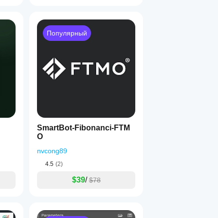
Популярный
SmartBot-Fibonanci-FTM
O
nvcong89
4.5
(2)
$39
/
$78