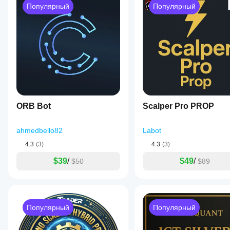
работает в
Популярный
Популярный
реальных
условиях.
ORB Bot
Scalper Pro PROP
ahmedbello82
Labot
4.3
(3)
4.3
(3)
$39
/
$49
/
$50
$89
Популярный
Популярный