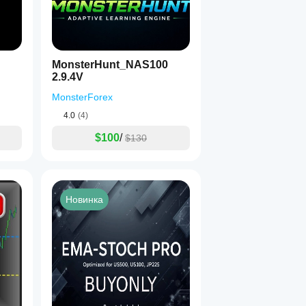
MonsterHunt_NAS100
2.9.4V
MonsterForex
4.0
(4)
$100
/
$130
Новинка