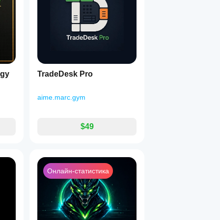
egy
TradeDesk Pro
aime.marc.gym
$49
Онлайн-статистика