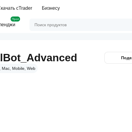
качать cTrader
Бизнесу
Проп
ленджи
lBot_Advanced
Поде
 Mac, Mobile, Web