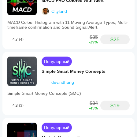
MACD PRO Colored with Alert
Cityland
MACD Colour Histogram with 11 Moving Average Types, Multi-
timeframe confirmation and Sound Signal Alert.
$35
$25
4.7
(4)
-29%
Популярный
Simple Smart Money Concepts
dev.ndhung
Simple Smart Money Concepts (SMC)
$34
$19
4.3
(3)
-45%
Популярный