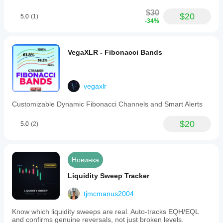
$30
$20
5.0
(1)
-34%
VegaXLR - Fibonacci Bands
vegaxlr
Customizable Dynamic Fibonacci Channels and Smart Alerts
$20
5.0
(2)
Новинка
Liquidity Sweep Tracker
tjmcmanus2004
Know which liquidity sweeps are real. Auto-tracks EQH/EQL
and confirms genuine reversals, not just broken levels.