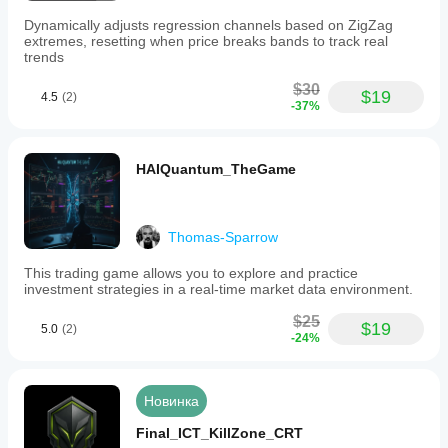
Dynamically adjusts regression channels based on ZigZag
extremes, resetting when price breaks bands to track real
trends
$30
$19
4.5
(2)
-37%
HAIQuantum_TheGame
Thomas-Sparrow
This trading game allows you to explore and practice
investment strategies in a real-time market data environment.
$25
$19
5.0
(2)
-24%
Новинка
Final_ICT_KillZone_CRT