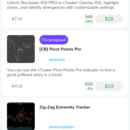
Unlock Stochastic RSI PRO in cTrader! Overlay RSI, highlight
zones, and identify divergences with customizable settings.
$40
$28
4.7
(4)
-30%
Популярный
[CB] Pivot Points Pro
winsonet
You can use the cTrader Pivot Points Pro indicator to find a
good pullback entry in a trend
$20
$19
4.3
(3)
-5%
Zig-Zag Extremity Tracker
pinescriptlabs