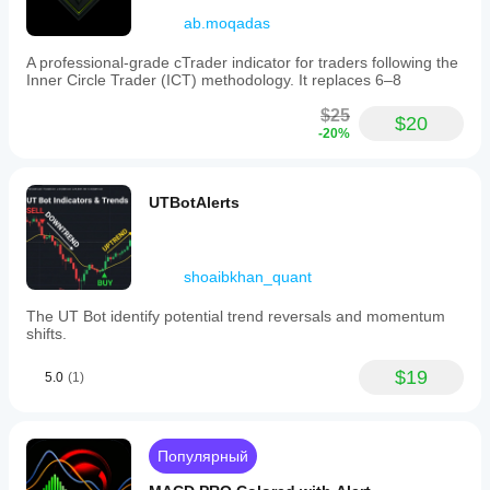
ab.moqadas
A professional-grade cTrader indicator for traders following the
Inner Circle Trader (ICT) methodology. It replaces 6–8
$25
$20
-20%
UTBotAlerts
shoaibkhan_quant
The UT Bot identify potential trend reversals and momentum
shifts.
$19
5.0
(1)
Популярный