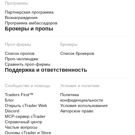
Программы
Партнерская программа
Вознаграждения
Программа амбассадоров
Брокеры и пропы
Проп-фирмы
Брокеры
Список пропов
Список брокеров
Проп-челленджи
Сравнить проп-фирмы
Поддержка и ответственность
Сообщество и помощь
Условия и политики
Traders First™
Политика
Блог
конфиденциальности
Открыть cTrader Web
Условия использования
Discord
Авторское право
MCP-сервер cTrader
Справочный центр
Частые вопросы
Основы cTrader и Store