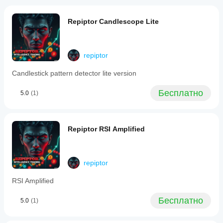
Нужно ли
индикатор
к
делитесь
менять
разным
атлениями!
параметры
Repiptor Candlescope Lite
инструментам
и периодам,
индикатора?
чтобы понять,
Да, вы
как он ведет
можете
repiptor
себя в разных
изменять
рыночных
параметры
,
Candlestick pattern detector lite version
условиях.
чтобы
адаптировать
Бесплатно
5.0
(1)
индикатор
под свою
стратегию.
Repiptor RSI Amplified
repiptor
RSI Amplified
Бесплатно
5.0
(1)