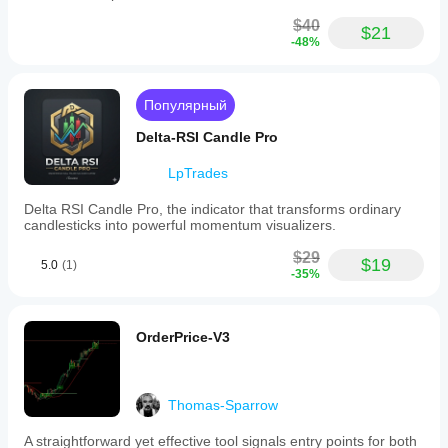
$40
$21
-48%
Популярный
Delta-RSI Candle Pro
LpTrades
Delta RSI Candle Pro, the indicator that transforms ordinary
candlesticks into powerful momentum visualizers.
$29
$19
5.0
(1)
-35%
OrderPrice-V3
Thomas-Sparrow
A straightforward yet effective tool signals entry points for both