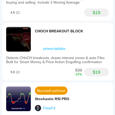
buying and selling. Include 3 Moving Average
$19
4.5
(2)
CHOCH BREAKOUT BLOCK
pinescriptlabs
Detects CHoCH breakouts, draws interest zones & auto Fibo.
Built for Smart Money & Price Action Engulfing confirmation
$30
$19
5.0
(2)
-37%
Высокий рейтинг
Stochastic RSI PRO
FlowFX