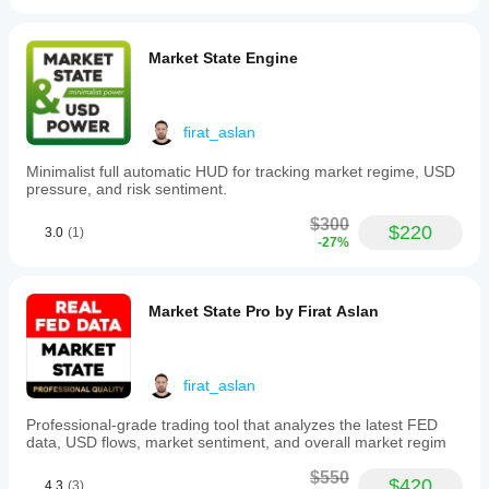
It
Синтетический движок ценообразования с низкой 
includes
задержкой
a
low-
Market State Engine
Стабильное создание исторических синтетических 
latency
графиков
synthetic
pricing
Архитектура, совместимая с разными брокерами
engine,
firat_aslan
stable
Постоянное состояние во время работы для 
historical
улучшенной стабильности перезагрузки
Minimalist full automatic HUD for tracking market regime, USD
candle
pressure, and risk sentiment.
reconstruction,
and
$300
synthetic
$220
3.0
(1)
СФЕРЫ ПРИМЕНЕНИЯ
-27%
tick
volume
generation
compatible
Традиционное построение графиков в стиле DXY
Market State Pro by Firat Aslan
with
volume-
Макроэкономический анализ USD
based
Отслеживание институционального эталона USD
indicators
firat_aslan
like
Анализ на основе Volume Profile и VWAP
VWAP
and
Professional-grade trading tool that analyzes the latest FED
Рабочие процессы технического анализа
Volume
data, USD flows, market sentiment, and overall market regim
Profile.
Мониторинг синтетического индекса USD
Technical
$550
$420
4.3
(3)