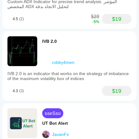
Custom ADX Indicator for precise trend analysis. المؤشر
المخصص ADX لتحليل الاتجاه بدقة
$20
$19
4.5
(2)
-5%
IVB 2.0
robby4men
IVB 2.0 is an indicator that works on the strategy of imbalance
of the maximum volatility box of indices
$19
4.3
(3)
ยอดนิยม
UT Bot Alert
JavanFx