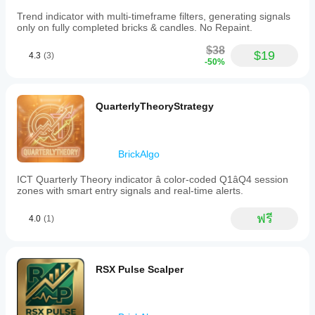
Trend indicator with multi-timeframe filters, generating signals
only on fully completed bricks & candles. No Repaint.
$38
$19
4.3
(3)
-50%
QuarterlyTheoryStrategy
BrickAlgo
ICT Quarterly Theory indicator â color-coded Q1âQ4 session
zones with smart entry signals and real-time alerts.
ฟรี
4.0
(1)
RSX Pulse Scalper