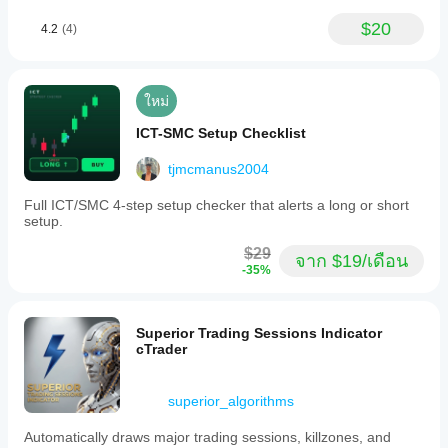
$20
4.2
(4)
ใหม่
ICT-SMC Setup Checklist
tjmcmanus2004
Full ICT/SMC 4-step setup checker that alerts a long or short
setup.
$29
จาก $19/เดือน
-35%
Superior Trading Sessions Indicator
cTrader
superior_algorithms
Automatically draws major trading sessions, killzones, and