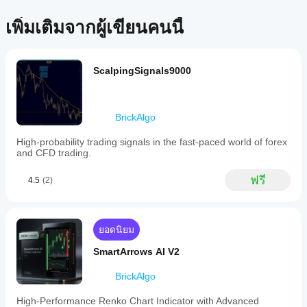
สำหรับ
สำหรับ
ไม่ใช่โบรกเกอร์และไม่ได้ให้คำแนะนำการลงทุน คำแนะนำส่วนบุคคล
เตอร์
ลิตภัณฑ์
การ
หรือการรับประกันผลการดำเนินงานในอนาคต
จาก
เพิ่มเติมจากผู้เขียนคนนี้
นี้ หาก
วิเคราะห์
Store?
เคยลอง
ทาง
อินดิเค
แล้ว ขอ
เทคนิค
ฉันจะทด
เตอร์ที่
เชิญมา
ScalpingSignals9000
สอ
กำหนด
เป็นคน
บอินดิเค
เองพร้อม
แรกที่
ใช้งาน
เตอร์ได้
บอกคน
เฉพาะใน
อื่น!
อย่างไร?
BrickAlgo
cTrader
ใช้อินดิเค
Windows
ฉัน
High-probability trading signals in the fast-paced world of forex
เตอร์
กับ
และ Mac
and CFD trading.
ควร
สัญลักษณ์
เท่านั้น
ปรับ
และช่วง
ฟรี
เวลาที่
พารา
4.5
(2)
แตกต่าง
มิเต
กันเพื่อ
อร์
ทำความ
อิน
เข้าใจว่า
ยอดนิยม
ดิเค
มันทำงาน
เตอร์
SmartArrows AI V2
อย่างไร
หรือ
ภายใต้
ไม่?
BrickAlgo
สภาวะ
ตลาดที่
ใช่ คุณสามารถ
High-Performance Renko Chart Indicator with Advanced
หลาก
แก้ไข