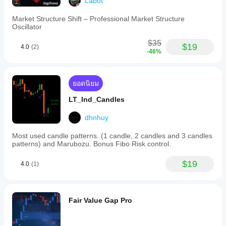
Labot
Market Structure Shift – Professional Market Structure
Oscillator
$35
$19
4.0
(2)
-46%
ยอดนิยม
LT_Ind_Candles
dhnhuy
Most used candle patterns. (1 candle, 2 candles and 3 candles
patterns) and Marubozu. Bonus Fibo Risk control.
$19
4.0
(1)
Fair Value Gap Pro