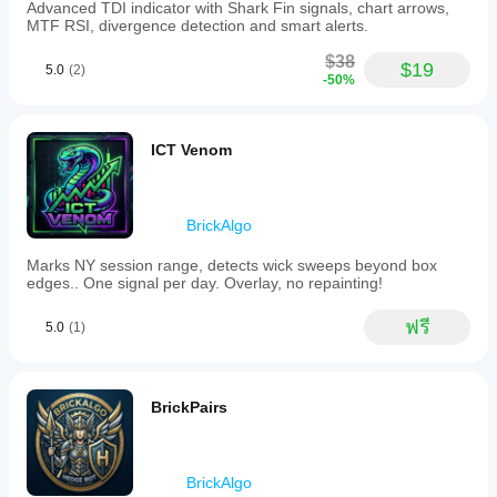
Advanced TDI indicator with Shark Fin signals, chart arrows,
MTF RSI, divergence detection and smart alerts.
$38
$19
5.0
(2)
-50%
ICT Venom
BrickAlgo
Marks NY session range, detects wick sweeps beyond box
edges.. One signal per day. Overlay, no repainting!
ฟรี
5.0
(1)
BrickPairs
BrickAlgo