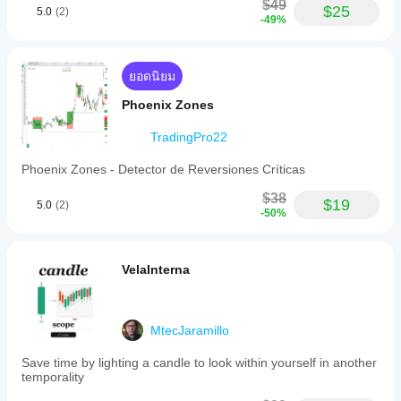
$49
$25
5.0
(2)
-49%
ยอดนิยม
Phoenix Zones
TradingPro22
Phoenix Zones - Detector de Reversiones Críticas
$38
$19
5.0
(2)
-50%
VelaInterna
MtecJaramillo
Save time by lighting a candle to look within yourself in another
temporality