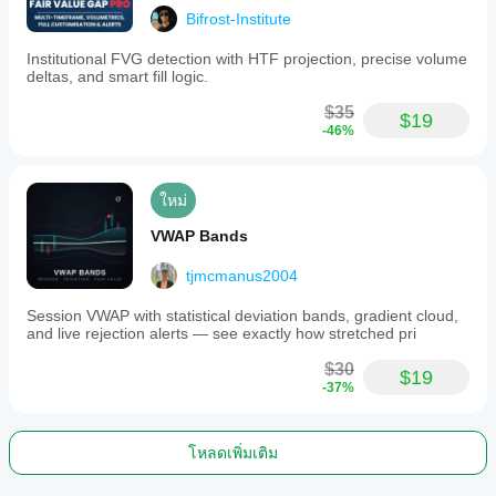
Bifrost-Institute
Institutional FVG detection with HTF projection, precise volume
deltas, and smart fill logic.
$35
$19
-46%
ใหม่
VWAP Bands
tjmcmanus2004
Session VWAP with statistical deviation bands, gradient cloud,
and live rejection alerts — see exactly how stretched pri
$30
$19
-37%
โหลดเพิ่มเติม