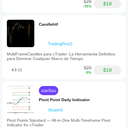
$29
$19
-35%
Candlehtf
TradingPro22
MultiFrameCandles para cTrader: La Herramienta Definitiva
para Dominar Cualquier Marco de Tiempo
$20
$19
4.3
(3)
-5%
ยอดนิยม
Pivot Point Daily Indicator
ShubhG
Pivot Points Standard — All-in-One Multi-Timeframe Pivot
Indicator for cTrader