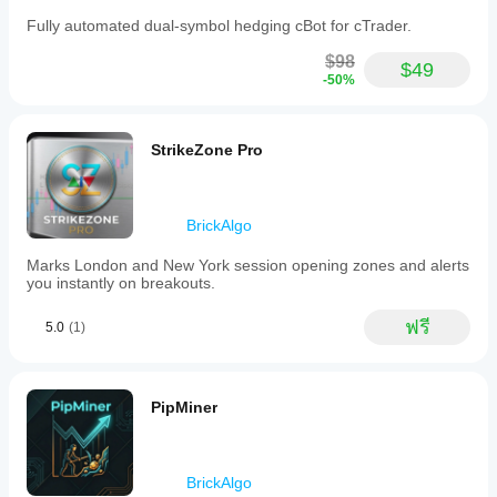
Fully automated dual-symbol hedging cBot for cTrader.
$98
$49
-50%
StrikeZone Pro
BrickAlgo
Marks London and New York session opening zones and alerts
you instantly on breakouts.
ฟรี
5.0
(1)
PipMiner
BrickAlgo