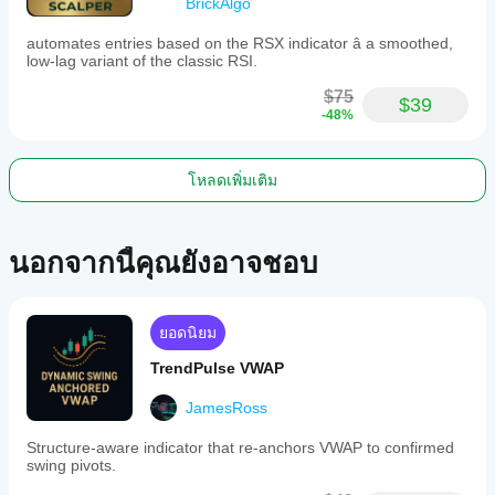
BrickAlgo
automates entries based on the RSX indicator â a smoothed,
low-lag variant of the classic RSI.
$75
$39
-48%
โหลดเพิ่มเติม
นอกจากนี้คุณยังอาจชอบ
ยอดนิยม
TrendPulse VWAP
JamesRoss
Structure-aware indicator that re-anchors VWAP to confirmed
swing pivots.