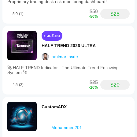
Proprietary trading desk risk monitoring dashboard!
$50
$25
5.0
(1)
-50%
ยอดนิยม
HALF TREND 2026 ULTRA
raulmartinsde
🚀 HALF TREND Indicator - The Ultimate Trend Following
System 🚀
$25
$20
4.5
(2)
-20%
CustomADX
Mohammed201