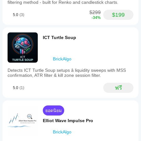
filtering method - built for Renko and candlestick charts.
หลาย
พารามิเตอร์
เพื่อ
ปรับอินดิเค
$299
$199
5.0
(3)
เตอร์ให้เหมาะ
-34%
กับกลยุทธ์ของ
คุณ
ICT Turtle Soup
BrickAlgo
Detects ICT Turtle Soup setups â liquidity sweeps with MSS
confirmation, ATR filter & kill zone session filter.
ฟรี
5.0
(1)
ยอดนิยม
Elliot Wave Impulse Pro
BrickAlgo