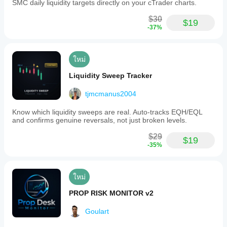
SMC daily liquidity targets directly on your cTrader charts.
$30
$19
-37%
ใหม่
Liquidity Sweep Tracker
tjmcmanus2004
Know which liquidity sweeps are real. Auto-tracks EQH/EQL
and confirms genuine reversals, not just broken levels.
$29
$19
-35%
ใหม่
PROP RISK MONITOR v2
Goulart