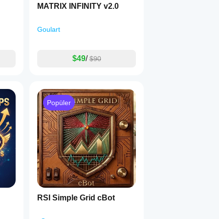
MATRIX INFINITY v2.0
Goulart
$49
/
$90
Popüler
RSI Simple Grid cBot