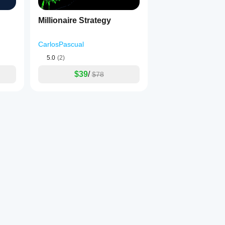
Millionaire Strategy
CarlosPascual
5.0
(2)
$39
/
$78