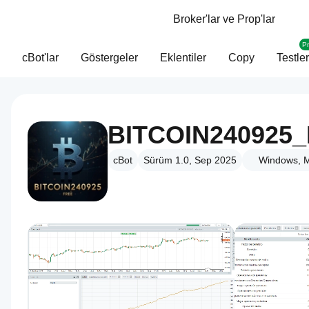
Broker'lar ve Prop'lar
P
cBot'lar
Göstergeler
Eklentiler
Copy
Testler
BITCOIN240925
cBot
Sürüm 1.0, Sep 2025
Windows, M