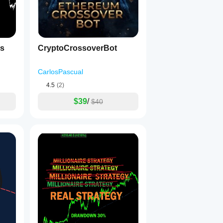
ds
CryptoCrossoverBot
CarlosPascual
4.5
(2)
$39
/
$40