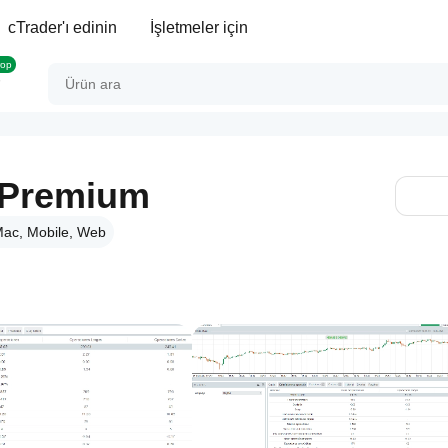
cTrader'ı edinin
İşletmeler için
rop
_Premium
ac, Mobile, Web