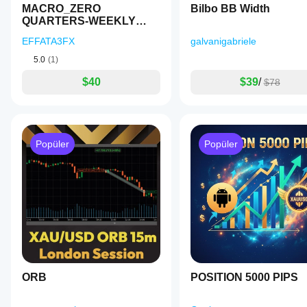
MACRO_ZERO
Bilbo BB Width
QUARTERS-WEEKLY
SESSIONS
EFFATA3FX
galvanigabriele
5.0
(1)
$40
$39
/
$78
Popüler
Popüler
ORB
POSITION 5000 PIPS