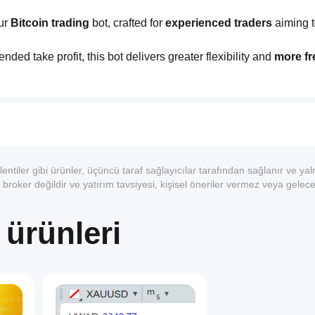
ur
 Bitcoin trading
 bot, crafted for 
experienced traders
ded take profit, this bot delivers greater flexibility and 
more fr
 based on 
ADX/DMS
 and 
MACD
, ensures a 
professional and 
o elevate your trading to the next level."
entiler gibi ürünler, üçüncü taraf sağlayıcılar tarafından sağlanır ve yal
 broker değildir ve yatırım tavsiyesi, kişisel öneriler vermez veya gelece
 ürünleri
1