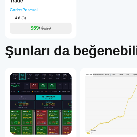
Trade
CarlosPascual
4.6
(3)
$69
/
$129
Şunları da beğenebili