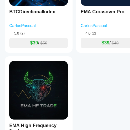
BTCDirectionalIndex
EMA Crossover Pro
CarlosPascual
CarlosPascual
5.0
(2)
4.0
(2)
$39
/
$39
/
$50
$40
EMA High-Frequency