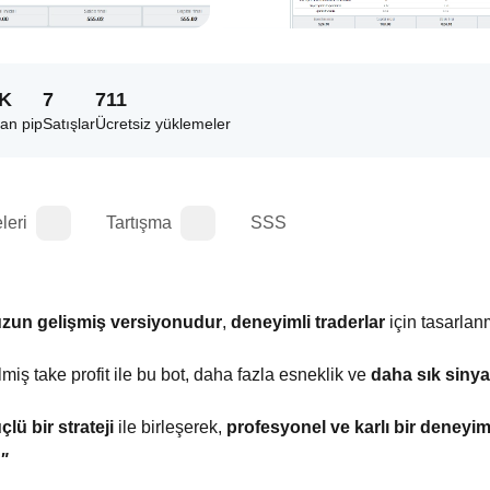
2K
7
711
an pip
Satışlar
Ücretsiz yüklemeler
leri
Tartışma
SSS
uzun gelişmiş versiyonudur
, 
deneyimli traderlar
miş take profit ile bu bot, daha fazla esneklik ve
 daha sık sinya
çlü bir strateji
 ile birleşerek, 
profesyonel ve karlı bir deneyi
."