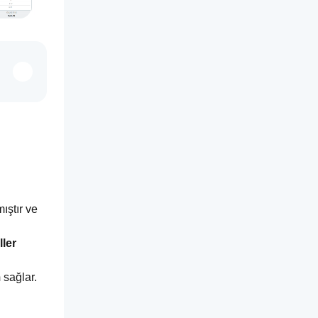
 için tasarlanmıştır ve 
ller
m
 sağlar. 