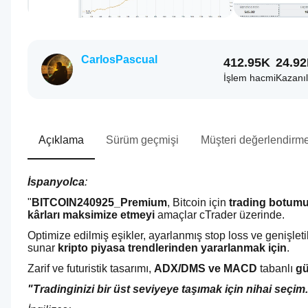
CarlosPascual
412.95K
24.9
İşlem hacmi
Kazanıl
Açıklama
Sürüm geçmişi
Müşteri değerlendirme
İspanyolca
: 
"
BITCOIN240925_Premium
, Bitcoin için
 trading botum
kârları maksimize etmeyi
 amaçlar cTrader üzerinde. 
Optimize edilmiş eşikler, ayarlanmış stop loss ve genişletil
sunar 
kripto piyasa trendlerinden yararlanmak için
. 
Zarif ve futuristik tasarımı, 
ADX/DMS ve MACD
 tabanlı 
gü
"Tradinginizi bir üst seviyeye taşımak için nihai seçim