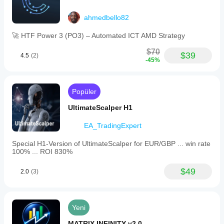
ahmedbello82
🚀 HTF Power 3 (PO3) – Automated ICT AMD Strategy
$70
$39
4.5
(2)
-45%
Popüler
UltimateScalper H1
EA_TradingExpert
Special H1-Version of UltimateScalper for EUR/GBP ... win rate
100% ... ROI 830%
$49
2.0
(3)
Yeni
MATRIX INFINITY v2.0