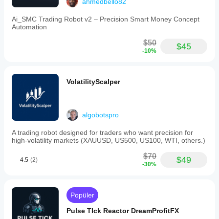
ahmedbello82
sonra genişleme, ardından botun işlem 
yapmasına izin verilir.
Ai_SMC Trading Robot v2 – Precision Smart Money Concept
Automation
3 .10 . Telemetri
$50
$45
-10%
WriteCsv, CsvPath
True ise bot durumu CSV'ye kaydeder (sermaye, 
günlük PnL, ardışık kayıplar vb.).
VolatilityScalper
Excel/Python'da dış analiz için mükemmel, özellikle 
Rolling Start Analysis
 ile birleştirildiğinde, çoklu 
başlangıç tarihleriyle sağlamlığı test etmek için.
algobotspro
A trading robot designed for traders who want precision for
high-volatility markets (XAUUSD, US500, US100, WTI, others.)
$70
$49
4.5
(2)
-30%
Popüler
Pulse TIck Reactor DreamProfitFX