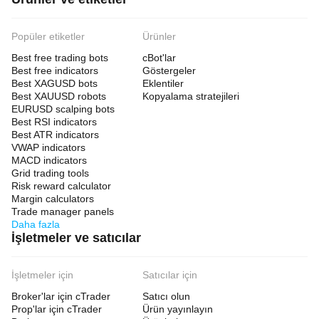
Popüler etiketler
Ürünler
Best free trading bots
cBot'lar
Best free indicators
Göstergeler
Best XAGUSD bots
Eklentiler
Best XAUUSD robots
Kopyalama stratejileri
EURUSD scalping bots
Best RSI indicators
Best ATR indicators
VWAP indicators
MACD indicators
Grid trading tools
Risk reward calculator
Margin calculators
Trade manager panels
Daha fazla
İşletmeler ve satıcılar
İşletmeler için
Satıcılar için
Broker'lar için cTrader
Satıcı olun
Prop'lar için cTrader
Ürün yayınlayın