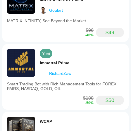
Goulart
MATRIX INFINITY, See Beyond the Market.
$90
$49
-46%
Yeni
Immortal Prime
RichardZaw
Smart Trading Bot with Rich Management Tools for FOREX
PAIRS, NASDAQ, GOLD, OIL
$100
$50
-50%
WCAP