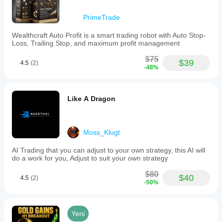
PrimeTrade
Wealthcraft Auto Profit is a smart trading robot with Auto Stop-
Loss, Trailing Stop, and maximum profit management
$75
$39
4.5
(2)
-48%
Like A Dragon
Moss_Klugt
AI Trading that you can adjust to your own strategy, this AI will
do a work for you, Adjust to suit your own strategy
$80
$40
4.5
(2)
-50%
Yeni