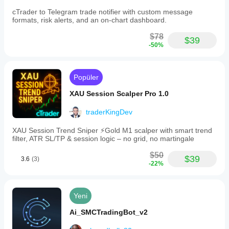
UseRsi, RsiPeriod, RsiOB, RsiOS
cTrader to Telegram trade notifier with custom message
RSI, hareket zaten aşırı seviyedeyken girişleri 
formats, risk alerts, and an on-chart dashboard.
engeller.
Bot ayrıca RSI eğimini (önceki bara göre iyileşme) 
$78
$39
kontrol eder.
-50%
PullbackAtrK
ATR birimleri cinsinden EMA20'ye karşı minimum 
geri çekilme derinliği.
Daha yüksek değerler → daha az ama daha derin 
Popüler
geri çekilmeler.
XAU Session Scalper Pro 1.0
traderKingDev
3.9. Volatilite ve sıkışma sonrası filtreler
XAU Session Trend Sniper ⚡️Gold M1 scalper with smart trend
UseAtrPct, AtrPctLookback, AtrPctMin
filter, ATR SL/TP & session logic – no grid, no martingale
Mevcut ATR, yakın geçmişin belirli bir yüzdelik 
diliminin üzerinde olduğunda işlem yapmak için 
$50
$39
3.6
(3)
kullanılır.
-22%
Örnek: AtrPctMin = 0.6 → düşük volatilitenin %40'ını 
yok say.
UsePostSqueeze, BbPeriod, SqueezePct, 
Yeni
ExpansionPct
Klasik “Bollinger Band sıkışması ve ardından 
Ai_SMCTradingBot_v2
genişlemesi” mantığı:
önce volatilite sıkışması (sıkışma),