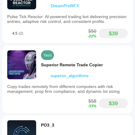
DreamProfitFX
Pulse Tick Reactor: AI-powered trading bot delivering precision
entries, adaptive risk control, and consistent profits.
$50
$39
4.5
(2)
-22%
Yeni
Superior Remote Trade Copier
superior_algorithms
Copy trades remotely from different computers with risk
management, prop firm compliance, and dynamic lot sizing.
$58
$39
-33%
PO3_3