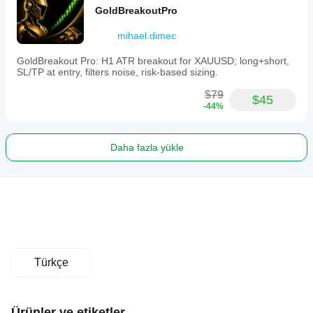
GoldBreakoutPro
mihael.dimec
GoldBreakout Pro: H1 ATR breakout for XAUUSD; long+short,
SL/TP at entry, filters noise, risk-based sizing.
$79
$45
-44%
Daha fazla yükle
Türkçe
Ürünler ve etiketler