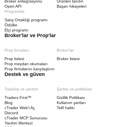
Broker entegrasyonu
Ürünleri tanıtın
Open API
Başarı hikayeleri
Programlar
Satış Ortaklığı programı
Ödüller
Elçi programı
Broker'lar ve Prop'lar
Prop firmaları
Broker'lar
Prop listesi
Broker listesi
Prop meydan okumaları
Prop firmalarını karşılaştırın
Destek ve güven
Topluluk ve yardım
Şartlar ve politikalar
Traders First™
Gizlilik Politikası
Blog
Kullanım şartları
cTrader Web'i Aç
Telif hakkı
Discord
cTrader MCP Sunucusu
Yardım Merkezi