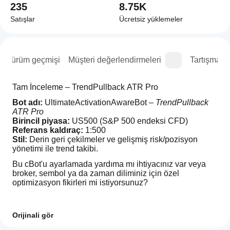
235
8.75K
Satışlar
Ücretsiz yüklemeler
Sürüm geçmişi
Müşteri değerlendirmeleri
Tartışma
Tam İnceleme – TrendPullback ATR Pro
Bot adı:
 UltimateActivationAwareBot – 
TrendPullback 
ATR Pro
Birincil piyasa:
 US500 (S&P 500 endeksi CFD)
Referans kaldıraç:
 1:500
Stil:
 Derin geri çekilmeler ve gelişmiş risk/pozisyon 
yönetimi ile trend takibi.
Bu cBot'u ayarlamada yardıma mı ihtiyacınız var veya 
broker, sembol ya da zaman diliminiz için özel 
optimizasyon fikirleri mi istiyorsunuz?
1. Temel fikir
Orijinali gör
cBot'u
TrendPullback ATR Pro, 
çoklu filtreli trend–geri 