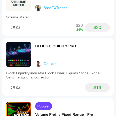
BossFXTrader
Volume Meter
$30
$20
5.0
(1)
-34%
BLOCK LIQUIDITY PRO
Goulart
Block Liquidity,indicator.Block Order, Liquids Stops, Signal
Sentiment,signal correctio.
$19
5.0
(1)
Popüler
Volume Profile Fixed Range - Pro