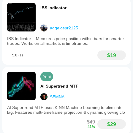
IBS Indicator
aggelospr2125
IBS Indicator – Measures price position within bars for smarter
trades. Works on all markets & timeframes.
$19
5.0
(1)
Yeni
AI Supertrend MTF
SEMNA
AI Supertrend MTF uses K-NN Machine Learning to eliminate
lag. Features multi-timeframe projection & dynamic glowing clo
$49
$29
-41%