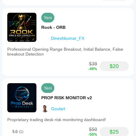
Yeni
Rook - ORB
Dineshkumar_FX
Professional Opening Range Breakout, Initial Balance, False
breakout Detection
$39
$20
-49%
Yeni
PROP RISK MONITOR v2
Goulart
Proprietary trading desk risk monitoring dashboard!
$50
$25
5.0
(1)
-50%