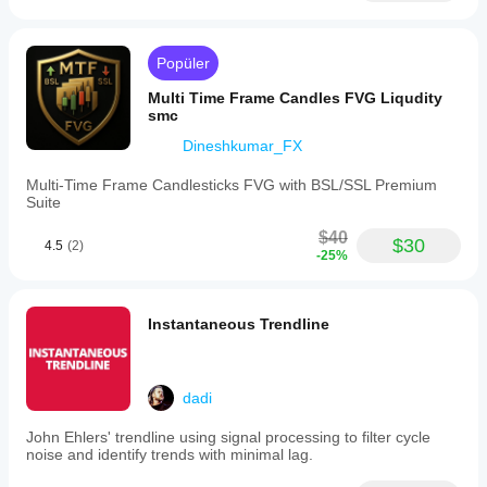
Popüler
Multi Time Frame Candles FVG Liqudity
smc
Dineshkumar_FX
Multi-Time Frame Candlesticks FVG with BSL/SSL Premium
Suite
$40
$30
4.5
(2)
-25%
Instantaneous Trendline
dadi
John Ehlers' trendline using signal processing to filter cycle
noise and identify trends with minimal lag.