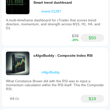
Smart trend dashboard
invest.01287
A multi-timeframe dashboard for cTrader that scores trend
direction, momentum, and strength across M15, H1, H4, and
D1.
$70
$50
-29%
cAlgoBuddy - Composite Index RSI
cAlgoBuddy
What Constance Brown did with the RSI was to input a
momentum calculation within the RSI itself. This the Composite
RSI.
$19
4.0
(1)