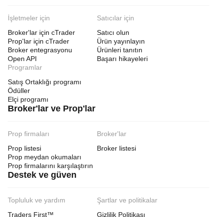
İşletmeler için
Satıcılar için
Broker'lar için cTrader
Satıcı olun
Prop'lar için cTrader
Ürün yayınlayın
Broker entegrasyonu
Ürünleri tanıtın
Open API
Başarı hikayeleri
Programlar
Satış Ortaklığı programı
Ödüller
Elçi programı
Broker'lar ve Prop'lar
Prop firmaları
Broker'lar
Prop listesi
Broker listesi
Prop meydan okumaları
Prop firmalarını karşılaştırın
Destek ve güven
Topluluk ve yardım
Şartlar ve politikalar
Traders First™
Gizlilik Politikası