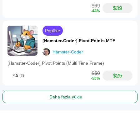
$69
$39
-44%
Popüler
[Hamster-Coder] Pivot Points MTF
Hamster-Coder
[Hamster-Coder] Pivot Points (Multi Time Frame)
$50
$25
4.5
(2)
-50%
Daha fazla yükle