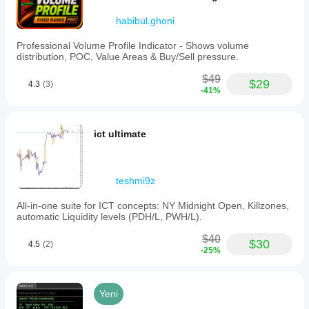
habibul.ghoni
Professional Volume Profile Indicator - Shows volume
distribution, POC, Value Areas & Buy/Sell pressure.
$49
$29
4.3
(3)
-41%
ict ultimate
teshmi9z
All-in-one suite for ICT concepts: NY Midnight Open, Killzones,
automatic Liquidity levels (PDH/L, PWH/L).
$40
$30
4.5
(2)
-25%
Yeni