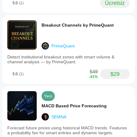
Ücretsiz
5.0
(1)
Breakout Channels by PrimeQuant
PrimeQuant
Detect institutional breakout zones with smart volume &
channel analysis — by PrimeQuant.
$49
$29
5.0
(1)
-41%
Yeni
MACD Based Price Forecasting
SEMNA
Forecast future prices using historical MACD trends. Features
a probability fan for smart entries and dynamic targets.