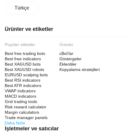
Türkçe
Ürünler ve etiketler
Popüler etiketler
Ürünler
Best free trading bots
cBot'lar
Best free indicators
Göstergeler
Best XAGUSD bots
Eklentiler
Best XAUUSD robots
Kopyalama stratejileri
EURUSD scalping bots
Best RSI indicators
Best ATR indicators
VWAP indicators
MACD indicators
Grid trading tools
Risk reward calculator
Margin calculators
Trade manager panels
Daha fazla
İşletmeler ve satıcılar