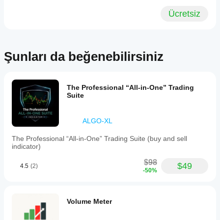
anlamak
Evet, göstergeyi
Ücretsiz
için
stratejinize
göstergeyi
uyarlamak için
farklı
parametreleri
sembollere
değiştirebilirsiniz
.
ve
Şunları da beğenebilirsiniz
dönemlere
uygulayın
.
The Professional “All-in-One” Trading
Suite
ALGO-XL
The Professional “All-in-One” Trading Suite (buy and sell
indicator)
$98
$49
4.5
(2)
-50%
Volume Meter