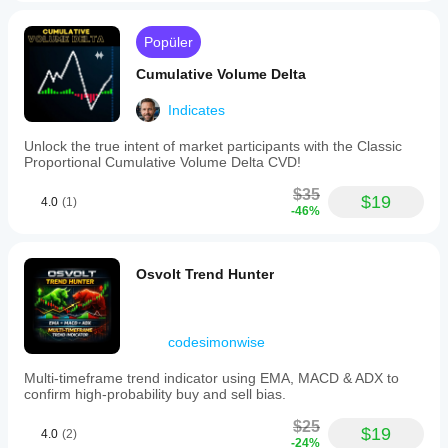
Popüler
Cumulative Volume Delta
Indicates
Unlock the true intent of market participants with the Classic
Proportional Cumulative Volume Delta CVD!
$35
$19
4.0
(1)
-46%
Osvolt Trend Hunter
codesimonwise
Multi-timeframe trend indicator using EMA, MACD & ADX to
confirm high-probability buy and sell bias.
$25
$19
4.0
(2)
-24%