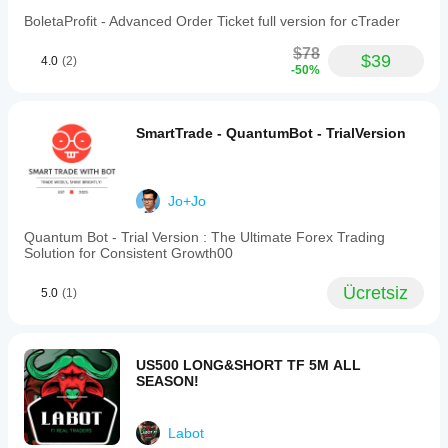
BoletaProfit - Advanced Order Ticket full version for cTrader
$78
$39
4.0
(2)
-50%
SmartTrade - QuantumBot - TrialVersion
Jo+Jo
Quantum Bot - Trial Version : The Ultimate Forex Trading
Solution for Consistent Growth00
Ücretsiz
5.0
(1)
US500 LONG&SHORT TF 5M ALL
SEASON!
Labot