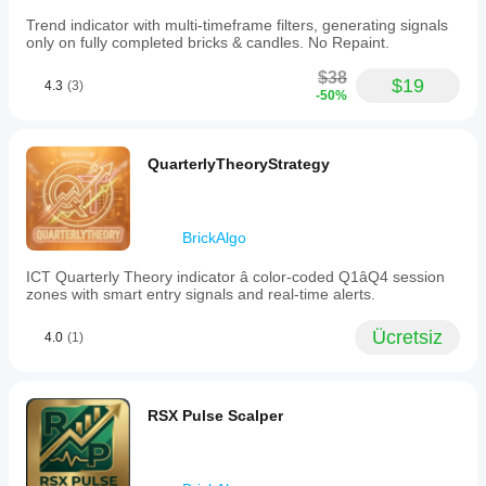
Trend indicator with multi-timeframe filters, generating signals
only on fully completed bricks & candles. No Repaint.
$38
$19
4.3
(3)
-50%
QuarterlyTheoryStrategy
BrickAlgo
ICT Quarterly Theory indicator â color-coded Q1âQ4 session
zones with smart entry signals and real-time alerts.
Ücretsiz
4.0
(1)
RSX Pulse Scalper