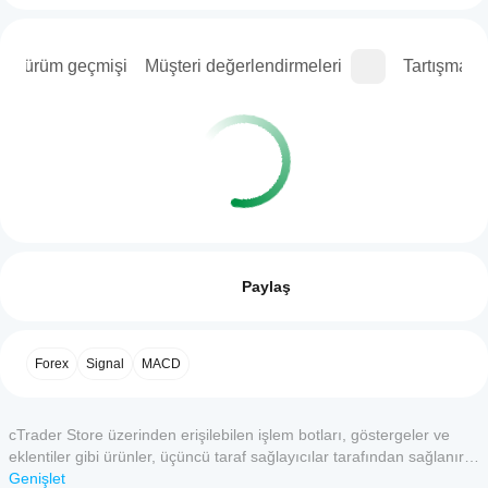
Sürüm geçmişi
Müşteri değerlendirmeleri
Tartışma
İşlem profili
cBot'u
nasıl
Değerlendirmeler: 0
başlatırım?
Paylaş
Kurulumdan
cBotlar, hangi
sonra
cTrader
cBot'un bir
Müşteri değerlendirmeleri
Forex
Signal
MACD
uygulamaları
bulut veya
yerel
tarafından
5
4
3
2
Tümü
örneğini
destekleniyor?
başlatın.
cTrader Store üzerinden erişilebilen işlem botları, göstergeler ve
Tüm cTrader
cBot
 ürün için
eklentiler gibi ürünler, üçüncü taraf sağlayıcılar tarafından sağlanır
uygulamaları,
enüz bir
performansını
ve yalnızca bilgilendirme ve teknik erişim amaçlarıyla sunulur.
Genişlet
cBot'ların