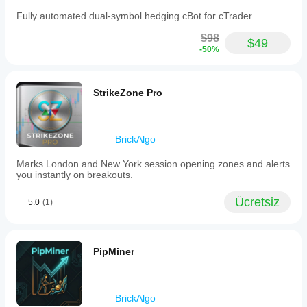
Fully automated dual-symbol hedging cBot for cTrader.
$98
$49
-50%
StrikeZone Pro
BrickAlgo
Marks London and New York session opening zones and alerts
you instantly on breakouts.
Ücretsiz
5.0
(1)
PipMiner
BrickAlgo