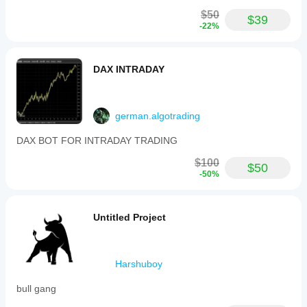
$50
$39
-22%
DAX INTRADAY
german.algotrading
DAX BOT FOR INTRADAY TRADING
$100
$50
-50%
Untitled Project
Harshuboy
bull gang