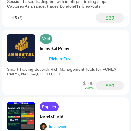
Session-based trading bot with intelligent trailing stops.
Captures Asia range, trades London/NY breakouts
$39
4.5
(2)
Yeni
Immortal Prime
RichardZaw
Smart Trading Bot with Rich Management Tools for FOREX
PAIRS, NASDAQ, GOLD, OIL
$100
$50
-50%
Popüler
BoletaProfit
lucasvoxel