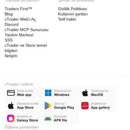
Topluluk ve yardım
Şartlar ve politikalar
Traders First™
Gizlilik Politikası
Blog
Kullanım şartları
cTrader Web'i Aç
Telif hakkı
Discord
cTrader MCP Sunucusu
Yardım Merkezi
SSS
cTrader ve Store temel
bilgileri
İletişim
cTrader'ı edinin
Ödeme yöntemleri