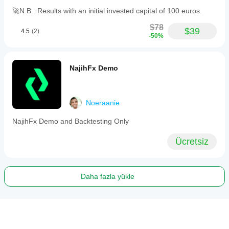
🚀N.B.: Results with an initial invested capital of 100 euros.
$78
$39
4.5
(2)
-50%
NajihFx Demo
Noeraanie
NajihFx Demo and Backtesting Only
Ücretsiz
Daha fazla yükle