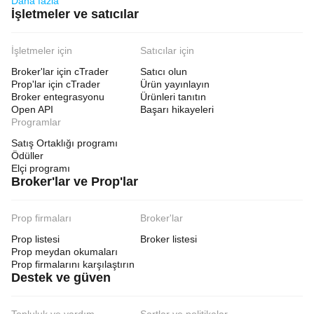
Daha fazla
İşletmeler ve satıcılar
İşletmeler için
Satıcılar için
Broker'lar için cTrader
Satıcı olun
Prop'lar için cTrader
Ürün yayınlayın
Broker entegrasyonu
Ürünleri tanıtın
Open API
Başarı hikayeleri
Programlar
Satış Ortaklığı programı
Ödüller
Elçi programı
Broker'lar ve Prop'lar
Prop firmaları
Broker'lar
Prop listesi
Broker listesi
Prop meydan okumaları
Prop firmalarını karşılaştırın
Destek ve güven