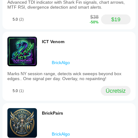
Advanced TDI indicator with Shark Fin signals, chart arrows,
MTF RSI, divergence detection and smart alerts.
$38
$19
5.0
(2)
-50%
ICT Venom
BrickAlgo
Marks NY session range, detects wick sweeps beyond box
edges.. One signal per day. Overlay, no repainting!
Ücretsiz
5.0
(1)
BrickPairs
BrickAlgo