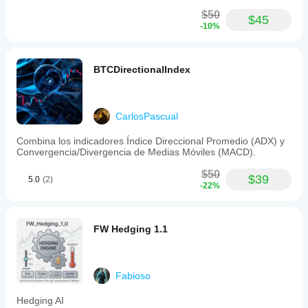
$50
$45
-10%
BTCDirectionalIndex
CarlosPascual
Combina los indicadores Índice Direccional Promedio (ADX) y
Convergencia/Divergencia de Medias Móviles (MACD).
$50
$39
5.0
(2)
-22%
FW Hedging 1.1
Fabioso
Hedging AI