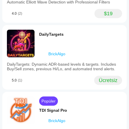
Automatic Elliott Wave Detection with Professional Filters
$19
4.0
(2)
DailyTargets
BrickAlgo
DailyTargets: Dynamic ADR-based levels & targets. Includes
Buy/Sell zones, previous Hi/Lo, and automated trend alerts.
Ücretsiz
5.0
(1)
Popüler
TDI Signal Pro
BrickAlgo