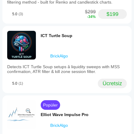
dosyasını
filtering method - built for Renko and candlestick charts.
mi?
üzerinde
kullanabilirsiniz.
Performans;
geriye dönük
$299
$199
5.0
(3)
broker
test edin.
-34%
koşullarına,
spread'lere
ve yürütme
ICT Turtle Soup
kalitesine
bağlı olarak
değişebilir.
Botu kendi
BrickAlgo
ortamınızda
test etmek,
Detects ICT Turtle Soup setups â liquidity sweeps with MSS
gerçek
confirmation, ATR filter & kill zone session filter.
kullanımda
nasıl
Ücretsiz
5.0
(1)
performans
gösterdiğini
anlamanıza
yardımcı
Popüler
olur.
Elliot Wave Impulse Pro
BrickAlgo