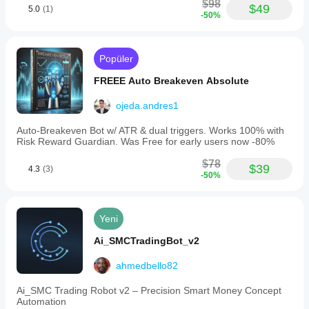
$98
$49
5.0
(1)
-50%
Popüler
FREEE Auto Breakeven Absolute
ojeda.andres1
Auto-Breakeven Bot w/ ATR & dual triggers. Works 100% with
Risk Reward Guardian. Was Free for early users now -80%
$78
$39
4.3
(3)
-50%
Yeni
Ai_SMCTradingBot_v2
ahmedbello82
Ai_SMC Trading Robot v2 – Precision Smart Money Concept
Automation