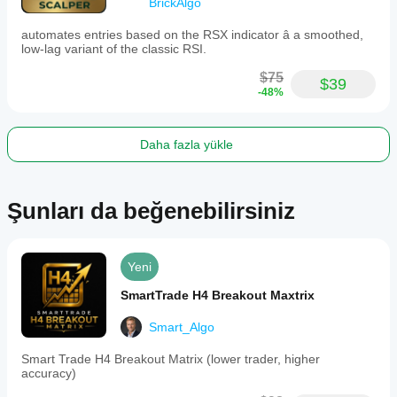
BrickAlgo
automates entries based on the RSX indicator â a smoothed,
low-lag variant of the classic RSI.
$75
$39
-48%
Daha fazla yükle
Şunları da beğenebilirsiniz
Yeni
SmartTrade H4 Breakout Maxtrix
Smart_Algo
Smart Trade H4 Breakout Matrix (lower trader, higher
accuracy)