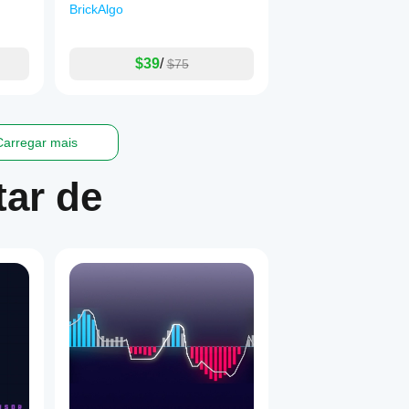
BrickAlgo
$39
/
$75
Carregar mais
ar de