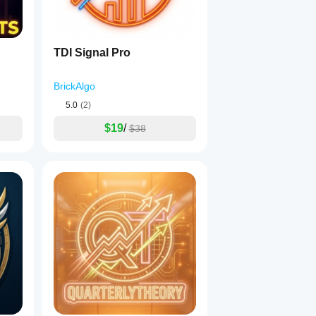
TDI Signal Pro
BrickAlgo
5.0
(2)
$19
/
$38