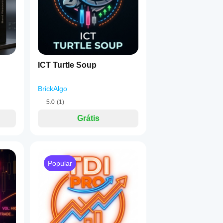
ICT Turtle Soup
BrickAlgo
5.0
(1)
Grátis
Popular