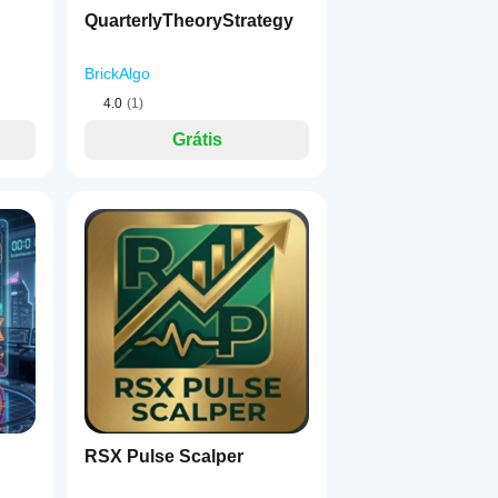
QuarterlyTheoryStrategy
BrickAlgo
4.0
(1)
Grátis
RSX Pulse Scalper