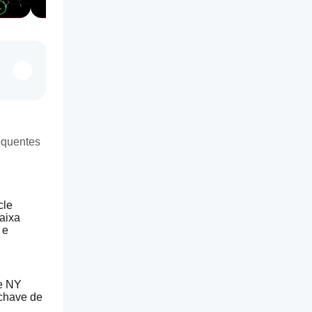
equentes
le 
ixa 
e 
e NY 
chave de 