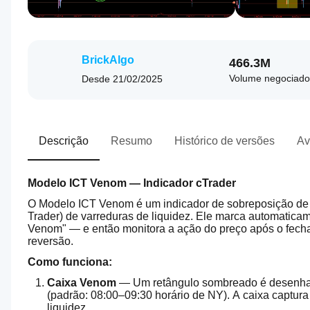
BrickAlgo
466.3M
Volume negociado
Desde
21/02/2025
Descrição
Resumo
Histórico de versões
Av
Modelo ICT Venom — Indicador cTrader
O Modelo ICT Venom é um indicador de sobreposição de pre
Trader) de varreduras de liquidez. Ele marca automatica
Venom" — e então monitora a ação do preço após o fecha
reversão.
Como funciona:
Caixa Venom
 — Um retângulo sombreado é desenhad
(padrão: 08:00–09:30 horário de NY). A caixa captu
liquidez.