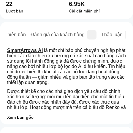
22
6.95K
Lượt bán
Cài đặt miễn phí
sử phiên bản
Đánh giá của khách hàng
Thảo luận
SmartArrows AI
 là một chỉ báo phủ chuyên nghiệp phát 
hiện các đảo chiều xu hướng có xác suất cao bằng cách 
sử dụng lõi hành động giá đã được chứng minh, được 
nâng cao bởi nhiều lớp bộ lọc do AI điều khiển. Tín hiệu 
chỉ được hiển thị khi tất cả các bộ lọc đang hoạt động 
đồng thuận — giảm nhiễu và giúp bạn tập trung vào các 
thiết lập quan trọng.
Được thiết kế cho các nhà giao dịch yêu cầu độ chính 
xác hơn số lượng: mỗi mũi tên đại diện cho một tín hiệu 
đảo chiều được xác nhận đầy đủ, được xác thực qua 
nhiều lớp. Hoạt động mượt mà trên cả biểu đồ Renko và 
biểu đồ nến tiêu chuẩn trên tất cả các công cụ thanh 
Xem bản gốc
khoản.
Làm
____________________________________
Tóm tắt AI
thế
Đánh giá: 3
SmartArrows