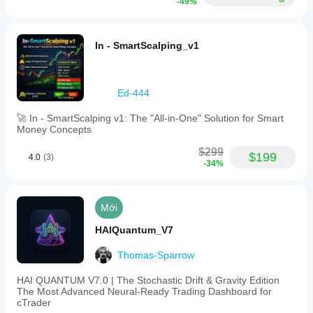
-49%
In - SmartScalping_v1
Ed-444
🚀 In - SmartScalping v1: The "All-in-One" Solution for Smart
Money Concepts
$299
$199
4.0
(3)
-34%
Mới
HAIQuantum_V7
Thomas-Sparrow
HAI QUANTUM V7.0 | The Stochastic Drift & Gravity Edition
The Most Advanced Neural-Ready Trading Dashboard for
cTrader