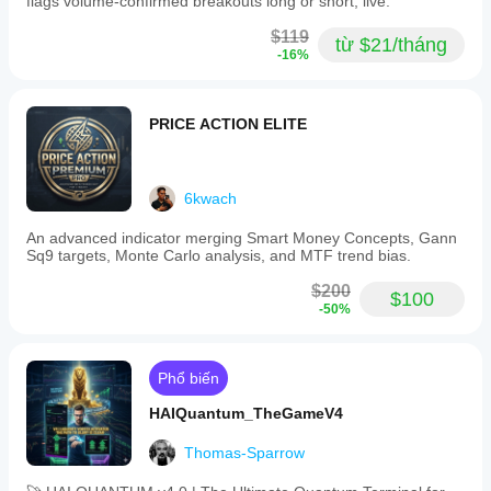
flags volume-confirmed breakouts long or short, live.
$119
từ $21/tháng
-16%
PRICE ACTION ELITE
6kwach
An advanced indicator merging Smart Money Concepts, Gann
Sq9 targets, Monte Carlo analysis, and MTF trend bias.
$200
$100
-50%
Phổ biến
HAIQuantum_TheGameV4
Thomas-Sparrow