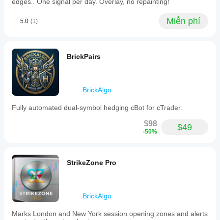
edges.. One signal per day. Overlay, no repainting!
Confluence
zones
Miễn phí
5.0
(1)
mark
areas
where
multiple
signal
BrickPairs
levels
converge
across
timeframes.
BrickAlgo
Signals
are
Fully automated dual-symbol hedging cBot for cTrader.
generated
only
$98
when
$49
-50%
all
active
filters
align
StrikeZone Pro
on
the
closed
bar,
ensuring
BrickAlgo
no
repainting.
Marks London and New York session opening zones and alerts
Real-