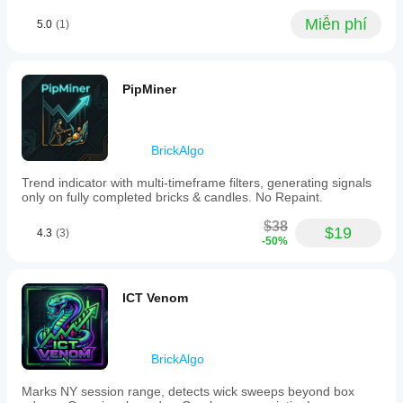
movement
to
into
Miễn phí
5.0
(1)
two
cleaner
higher
swings,
timeframes
with the
using
numbers
various
PipMiner
checked
consensus
before
modes.
scaling. A
It
fair Renko
detects
test needs
BrickAlgo
market
25
phases
signals,
Trend indicator with multi-timeframe filters, generating signals
in
1R exits
only on fully completed bricks & candles. No Repaint.
real
and a
time,
check for
$38
suppressing
$19
late
4.3
(3)
-50%
signals
reversal
during
bricks.
ranging
The chart
conditions
looks
ICT Venom
and
cleaner,
highlighting
but it still
trending
needs
regimes
normal
with
BrickAlgo
price
a
context.
colored
Marks NY session range, detects wick sweeps beyond box
EMA.