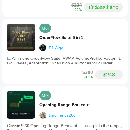
$234
từ $38/tháng
-20%
Mới
OrderFlow Suite 6 in 1
F1-Algo
📊 All-in-one OrderFlow Suite: VWAP, VolumeProfile, Footprint,
Big Trades, Absorption/Exhaustion & Killzones for cTrader
$300
$243
-19%
Mới
Opening Range Brakeout
tjmcmanus2004
Classic 9:30 Opening Range Breakout — auto-plots the range,