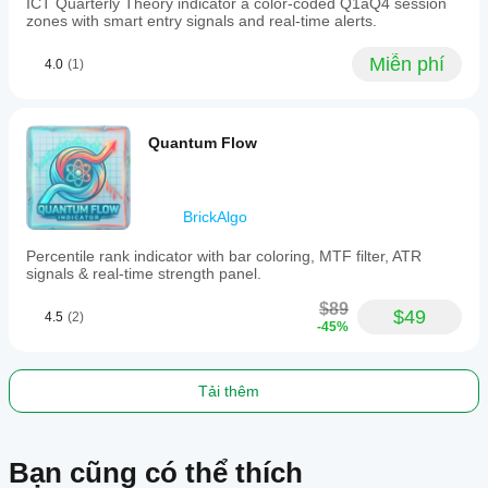
ICT Quarterly Theory indicator â color-coded Q1âQ4 session
is
zones with smart entry signals and real-time alerts.
suitable
for
Miễn phí
4.0
(1)
traders
seeking
precise,
multi-
layer
Quantum Flow
validated
reversal
signals
with
BrickAlgo
reduced
noise
Percentile rank indicator with bar coloring, MTF filter, ATR
on
signals & real-time strength panel.
their
charts.
$89
$49
4.5
(2)
-45%
Hồ sơ chỉ báo
Danh
mục
chỉ
Tải thêm
báo
Động
lượng
Bạn cũng có thể thích
Loại