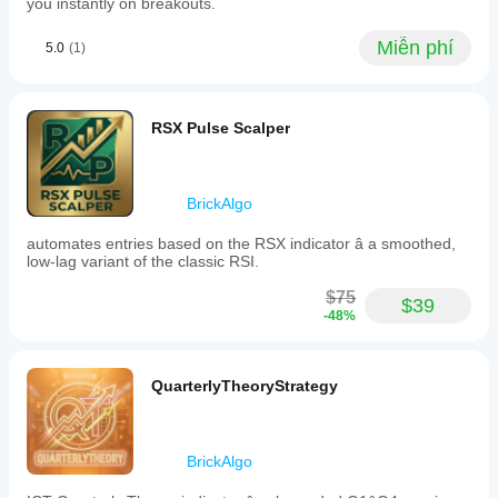
you instantly on breakouts.
time
alerts
Miễn phí
5.0
(1)
include
sound
and
popup
notifications
RSX Pulse Scalper
with
duplicate
protection
and
BrickAlgo
configurable
cooldowns.
automates entries based on the RSX indicator â a smoothed,
The
low-lag variant of the classic RSI.
indicator
operates
$75
as
$39
-48%
an
overlay
without
special
QuarterlyTheoryStrategy
access
rights
and
supports
UTC
BrickAlgo
timezone.
It