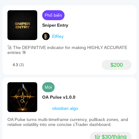
đầu
ra
Hình ảnh trực quan
Phổ biến
Tín hiệu
Bộ lọc
Sniper Entry
Yêu
ElRey
cầu
dữ
liệu
🚀 The DEFINITIVE indicator for making HIGHLY ACCURATE
entries 🎯
Chỉ dữ liệu nến
Tín
$200
4.3
(3)
hiệu
được
hỗ
trợ
Mới
Giao cắt
Phân kỳ
OA Pulse v1.0.0
Phá vỡ giá
Đảo chiều
obsidian.algo
Sức mạnh xu hướng
OA Pulse turns multi-timeframe currency, pullback zones, and
Biến động
relative volatility into one concise cTrader dashboard.
Chạm ngưỡng
Phá ngưỡng
từ $30/tháng