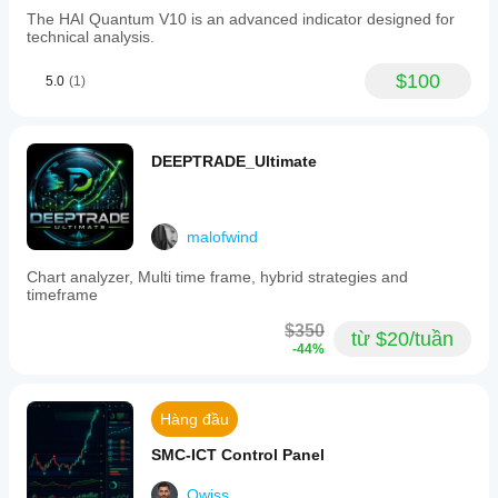
The HAI Quantum V10 is an advanced indicator designed for
technical analysis.
$100
5.0
(1)
DEEPTRADE_Ultimate
malofwind
Chart analyzer, Multi time frame, hybrid strategies and
timeframe
$350
từ $20/tuần
-44%
Hàng đầu
SMC-ICT Control Panel
Qwiss