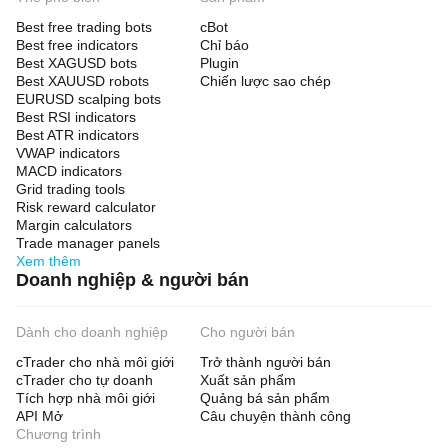
Best free trading bots
cBot
Best free indicators
Chỉ báo
Best XAGUSD bots
Plugin
Best XAUUSD robots
Chiến lược sao chép
EURUSD scalping bots
Best RSI indicators
Best ATR indicators
VWAP indicators
MACD indicators
Grid trading tools
Risk reward calculator
Margin calculators
Trade manager panels
Xem thêm
Doanh nghiệp & người bán
Dành cho doanh nghiệp
Cho người bán
cTrader cho nhà môi giới
Trở thành người bán
cTrader cho tự doanh
Xuất sản phẩm
Tích hợp nhà môi giới
Quảng bá sản phẩm
API Mở
Câu chuyện thành công
Chương trình