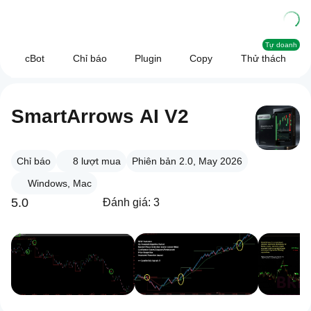
Tự doanh
cBot
Chỉ báo
Plugin
Copy
Thử thách
SmartArrows AI V2
Chỉ báo
8
lượt mua
Phiên bản 2.0, May 2026
Windows, Mac
5.0
Đánh giá: 3