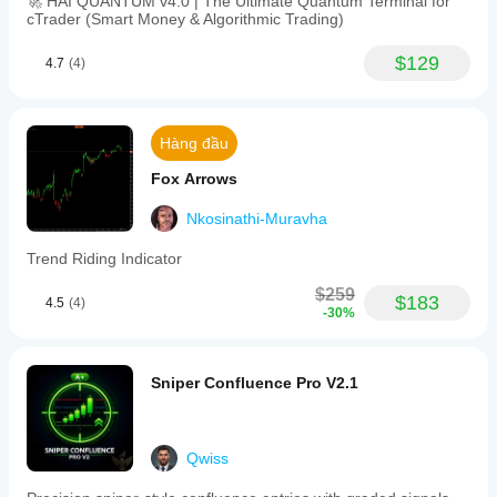
🚀 HAI QUANTUM v4.0 | The Ultimate Quantum Terminal for
cTrader (Smart Money & Algorithmic Trading)
$129
4.7
(4)
Hàng đầu
Fox Arrows
Nkosinathi-Muravha
Trend Riding Indicator
$259
$183
4.5
(4)
-30%
Sniper Confluence Pro V2.1
Qwiss