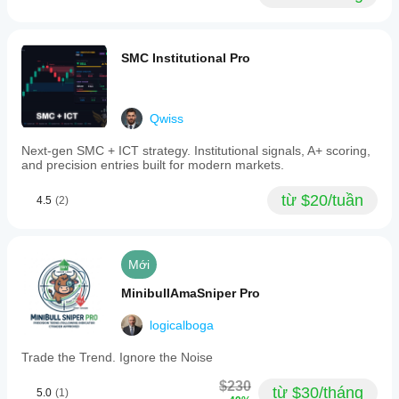
SMC Institutional Pro
Qwiss
Next-gen SMC + ICT strategy. Institutional signals, A+ scoring,
and precision entries built for modern markets.
từ $20/tuần
4.5
(2)
Mới
MinibullAmaSniper Pro
logicalboga
Trade the Trend. Ignore the Noise
$230
từ $30/tháng
5.0
(1)