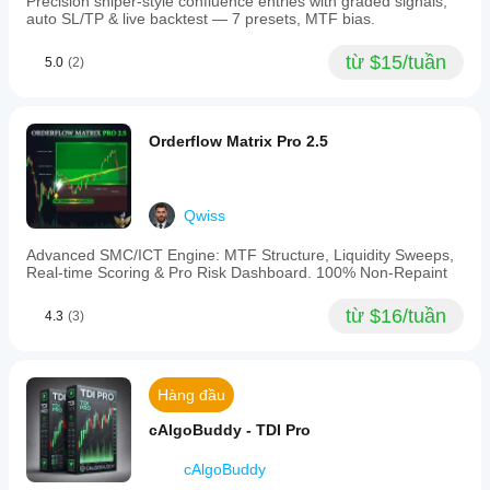
Precision sniper-style confluence entries with graded signals,
auto SL/TP & live backtest — 7 presets, MTF bias.
từ $15/tuần
5.0
(2)
Orderflow Matrix Pro 2.5
Qwiss
Advanced SMC/ICT Engine: MTF Structure, Liquidity Sweeps,
Real-time Scoring & Pro Risk Dashboard. 100% Non-Repaint
từ $16/tuần
4.3
(3)
Hàng đầu
cAlgoBuddy - TDI Pro
cAlgoBuddy