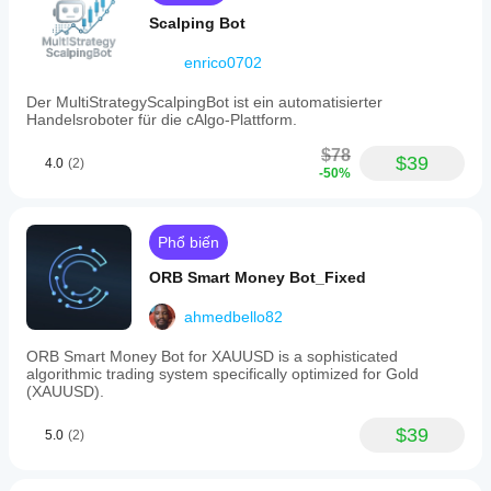
Scalping Bot
enrico0702
Der MultiStrategyScalpingBot ist ein automatisierter
Handelsroboter für die cAlgo-Plattform.
$78
$39
4.0
(2)
-50%
Phổ biến
ORB Smart Money Bot_Fixed
ahmedbello82
ORB Smart Money Bot for XAUUSD is a sophisticated
algorithmic trading system specifically optimized for Gold
(XAUUSD).
$39
5.0
(2)