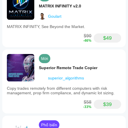
true
Mô tả
: Nếu 
, bật stop loss động.
MATRIX INFINITY v2.0
Giá trị Mặc định
: true
Goulart
Kích hoạt (Pips) [cho Trailing Stop] ⚡
Mô tả
: Lợi nhuận tính bằng pips cần thiết để 
MATRIX INFINITY, See Beyond the Market.
kích hoạt Trailing Stop.
Giá trị Mặc định
: 15
$90
$49
-46%
Khoảng cách (Pips) [cho Trailing Stop] 📏
Mô tả
: Khoảng cách tính bằng pips mà SL sẽ 
duy trì so với giá cao nhất/thấp nhất đã đạt 
được.
Mới
Giá trị Mặc định
: 25
Superior Remote Trade Copier
Để thử nghiệm lại và chứng minh trực tiếp các 
cBot này, tôi đang sử dụng IC Markets: 
Truy cập 
superior_algorithms
IC Markets
Chiến lược của tôi là sao chép: 
https://ct-
Copy trades remotely from different computers with risk
sc.icmarkets.com/copy/strategy/100817
management, prop firm compliance, and dynamic lot sizing.
$58
$39
-33%
Phổ biến