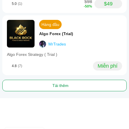
$98
$49
5.0
(1)
-50%
Hàng đầu
Algo Forex (Trial)
MrTrades
Algo Forex Strategy ( Trial )
Miễn phí
4.8
(7)
Tải thêm