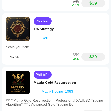
$45
$39
-14%
Phổ biến
1% Strategy
Deri
Scalp you rich!
$59
$39
4.0
(2)
-34%
Phổ biến
Matrix Gold Resurrection
MatrixTrading_1983
## **Matrix Gold Resurrection - Professional XAUUSD Trading
Algorithm** **🏆 Advanced Gold Trading Bot