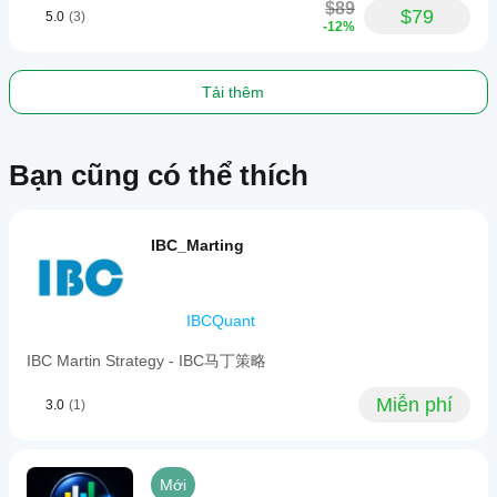
markets.
$89
$79
Nhóm: Quản lý Rủi ro
5.0
(3)
Users
-12%
should
test
thoroughly
Take Profit Long/Short (Pips) 🏆
 & 
Stop Loss 
on
Tải thêm
Long/Short (Pips) 🛡️
demo
Mô tả
: Đặt Stop Loss và Take Profit ban đầu tính 
accounts
bằng pips, riêng biệt cho giao dịch Long và 
before
considering
0
Short. Đặt bằng 
 để vô hiệu hóa.
Bạn cũng có thể thích
live
Bật Break Even ⛑️
deployment.
true
Mô tả
: Nếu 
, bật tính năng di chuyển stop 
Hồ sơ giao dịch
loss về điểm hòa vốn.
IBC_Marting
Giá trị Mặc định
: true
Kích hoạt (Pips) [cho Break Even] ⚡
Mô tả
: Lợi nhuận tính bằng pips cần thiết để 
IBCQuant
kích hoạt chức năng Break Even.
Giá trị Mặc định
: 20
IBC Martin Strategy - IBC马丁策略
Thêm (Pips) [cho Break Even] ✨
Mô tả
: Số pips lợi nhuận để "khóa" (SL sẽ được 
Miễn phí
3.0
(1)
giá vào lệnh + Thêm 
di chuyển đến 
pips
).
Giá trị Mặc định
: 2
Mới
Bật Trailing Stop 🛰️