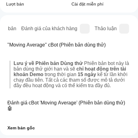
Lượt bán
Cài đặt miễn phí
iên bản
Đánh giá của khách hàng
Thảo luận
C
"Moving Average" cBot (Phiên bản dùng thử)
Lưu ý về Phiên bản Dùng thử
 Phiên bản bot này là 
bản dùng thử giới hạn và sẽ 
chỉ hoạt động trên tài 
khoản Demo
 trong thời gian 
15 ngày
 kể từ lần khởi 
chạy đầu tiên. Tất cả các tham số được mô tả dưới 
đây đều hoạt động và có thể kiểm tra đầy đủ.
Đánh giá cBot 'Moving Average' (Phiên bản dùng thử) 
🤖
Sau một hành trình phát triển kéo dài, chúng tôi đã tạo ra 
Xem bản gốc
một cBot vượt xa việc tự động hóa đơn giản. Phiên bản 
Làm
dùng thử này cho phép bạn kiểm tra sức mạnh và sự 