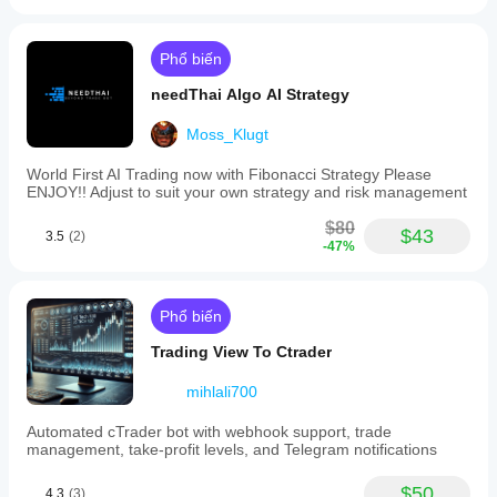
Phổ biến
needThai Algo AI Strategy
Moss_Klugt
World First AI Trading now with Fibonacci Strategy Please
ENJOY!! Adjust to suit your own strategy and risk management
$80
$43
3.5
(2)
-47%
Phổ biến
Trading View To Ctrader
mihlali700
Automated cTrader bot with webhook support, trade
management, take-profit levels, and Telegram notifications
$50
4.3
(3)