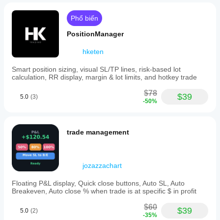
Phổ biến
PositionManager
hketen
Smart position sizing, visual SL/TP lines, risk-based lot
calculation, RR display, margin & lot limits, and hotkey trade
$78
$39
5.0
(3)
-50%
trade management
jozazzachart
Floating P&L display, Quick close buttons, Auto SL, Auto
Breakeven, Auto close % when trade is at specific $ in profit
$60
$39
5.0
(2)
-35%