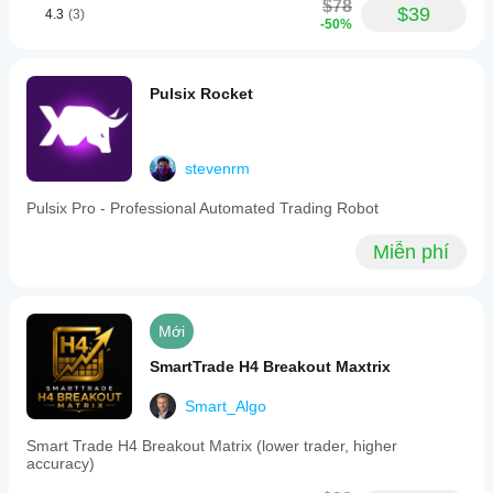
$78
$39
4.3
(3)
-50%
Pulsix Rocket
stevenrm
Pulsix Pro - Professional Automated Trading Robot
Miễn phí
Mới
SmartTrade H4 Breakout Maxtrix
Smart_Algo
Smart Trade H4 Breakout Matrix (lower trader, higher
accuracy)