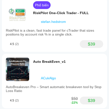
Phổ biến
RiskPilot One-Click Trader - FULL
stefan.hedstrom
RiskPilot is a clean, fast trade panel for cTrader that sizes
positions by account risk % in a single click.
$39
4.5
(2)
Auto BreakEven_v1
ACukAlgo
AutoBreakeven Pro – Smart automatic breakeven tool by Stop
Loss Ratio
$50
$39
4.5
(2)
-22%