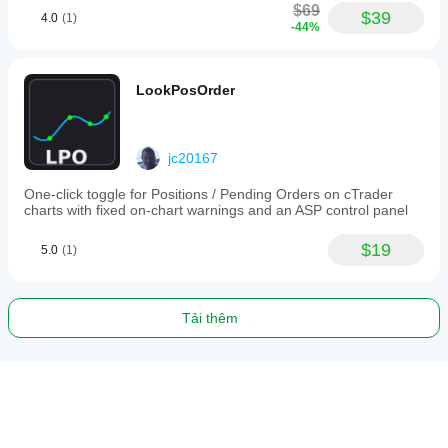
$69
$39
4.0
(1)
-44%
LookPosOrder
jc20167
One-click toggle for Positions / Pending Orders on cTrader
charts with fixed on-chart warnings and an ASP control panel
$19
5.0
(1)
Tải thêm