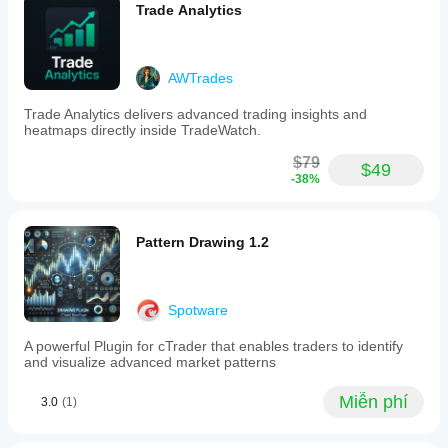
Trade Analytics
AWTrades
Trade Analytics delivers advanced trading insights and
heatmaps directly inside TradeWatch.
$79
$49
-38%
Pattern Drawing 1.2
Spotware
A powerful Plugin for cTrader that enables traders to identify
and visualize advanced market patterns
Miễn phí
3.0
(1)