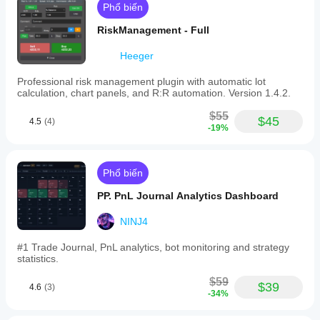
Phổ biến
RiskManagement - Full
Heeger
Professional risk management plugin with automatic lot
calculation, chart panels, and R:R automation. Version 1.4.2.
$55
$45
4.5
(4)
-19%
Phổ biến
PP. PnL Journal Analytics Dashboard
NINJ4
#1 Trade Journal, PnL analytics, bot monitoring and strategy
statistics.
$59
$39
4.6
(3)
-34%