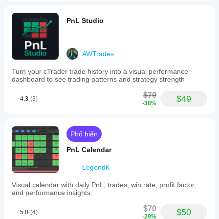
PnL Studio
AWTrades
Turn your cTrader trade history into a visual performance
dashboard to see trading patterns and strategy strength
$79
$49
4.3
(3)
-38%
Phổ biến
PnL Calendar
LegendK
Visual calendar with daily PnL, trades, win rate, profit factor,
and performance insights.
$70
$50
5.0
(4)
-29%