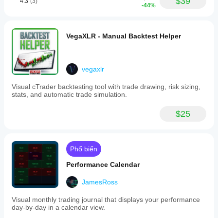
$39
4.3
(3)
-44%
VegaXLR - Manual Backtest Helper
vegaxlr
Visual cTrader backtesting tool with trade drawing, risk sizing,
stats, and automatic trade simulation.
$25
Phổ biến
Performance Calendar
JamesRoss
Visual monthly trading journal that displays your performance
day-by-day in a calendar view.