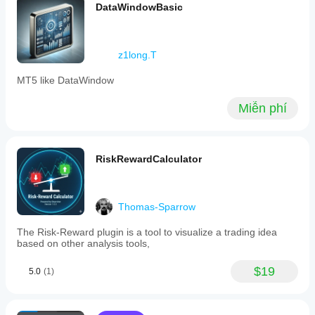
DataWindowBasic
vào
chức
năng
và cấu
z1long.T
hình
của
MT5 like DataWindow
chúng.
Miễn phí
RiskRewardCalculator
Thomas-Sparrow
The Risk-Reward plugin is a tool to visualize a trading idea
based on other analysis tools,
$19
5.0
(1)