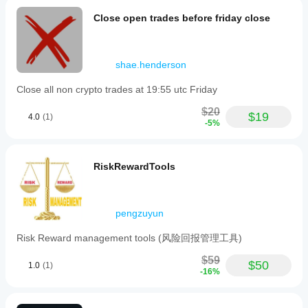
Close open trades before friday close
shae.henderson
Close all non crypto trades at 19:55 utc Friday
$20
$19
4.0
(1)
-5%
RiskRewardTools
pengzuyun
Risk Reward management tools (风险回报管理工具)
$59
$50
1.0
(1)
-16%