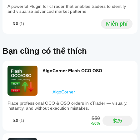
để bắt
trên tất
làm
đã
đầu
A powerful Plugin for cTrader that enables traders to identify
cả các
gì?
dùng
and visualize advanced market patterns
sử
ứng
thử
dụng
Plugin
dụng
Plugin
chưa?
plugin.
mở
Miễn phí
3.0
(1)
cTrader
Hãy là
sử
rộng
trong khi
người
dụng
nền
plugin
đầu
tảng
dữ
cho máy
tiên
cTrader
liệu
tính
chỉ
Bạn cũng có thể thích
chia
bằng
như
có sẵn
sẻ với
cách
thế
trong
mọi
thêm
nào?
cTrader
người!
các
Windows
AlgoCorner Flash OCO OSO
Plugin
công
và Mac.
tương
cụ,
tác với
dịch vụ
dữ
và
AlgoCorner
liệu
thành
giao
phần
Place professional OCO & OSO orders in cTrader — visually,
dịch
giao
instantly, and without execution mistakes.
hoặc
diện.
dịch
$50
$25
5.0
(1)
vụ bên
-50%
ngoài
tùy
thuộc