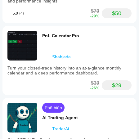
and performance insights.
$70
$50
5.0
(4)
-29%
PnL Calendar Pro
Shahjada
Turn your closed-trade history into an at-a-glance monthly
calendar and a deep performance dashboard.
$39
$29
-26%
Phổ biến
AI Trading Agent
TraderAi