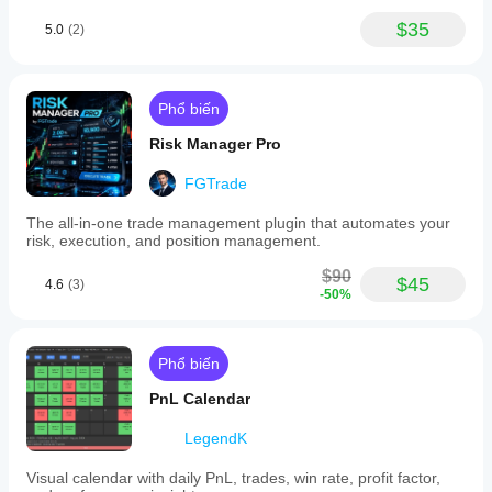
diện.
dịch
$35
5.0
(2)
vụ bên
ngoài
tùy
thuộc
Phổ biến
vào
chức
Risk Manager Pro
năng
và cấu
FGTrade
hình
của
The all-in-one trade management plugin that automates your
chúng.
risk, execution, and position management.
$90
$45
4.6
(3)
-50%
Phổ biến
PnL Calendar
LegendK
Visual calendar with daily PnL, trades, win rate, profit factor,