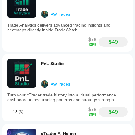
AWTrades
Trade Analytics delivers advanced trading insights and
heatmaps directly inside TradeWatch.
$79
$49
-38%
PnL Studio
AWTrades
Turn your cTrader trade history into a visual performance
dashboard to see trading patterns and strategy strength
$79
$49
4.3
(3)
-38%
cTrader AI Helper