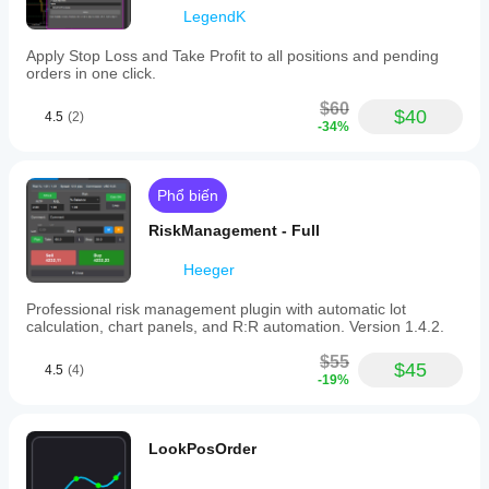
LegendK
Apply Stop Loss and Take Profit to all positions and pending
orders in one click.
$60
$40
4.5
(2)
-34%
Phổ biến
RiskManagement - Full
Heeger
Professional risk management plugin with automatic lot
calculation, chart panels, and R:R automation. Version 1.4.2.
$55
$45
4.5
(4)
-19%
LookPosOrder