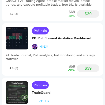
ChatGPT AI Trading Agent, predict market moves, detect
trends, and execute profitable trades. free trial is available.
$69
$39
4.3
(3)
-44%
Phổ biến
PP. PnL Journal Analytics Dashboard
NINJ4
#1 Trade Journal, PnL analytics, bot monitoring and strategy
statistics.
$59
$39
4.6
(3)
-34%
Phổ biến
TradeGuard
ct1907