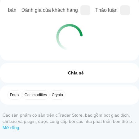
iên bản
Đánh giá của khách hàng
Thảo luận
C
Hồ sơ plugin
Làm
thế
Đánh giá: 0
nào để
Chia sẻ
bắt
đầu sử
dụng
Đánh giá của khách hàng
Forex
Commodities
Crypto
plugin?
Sau
5
4
3
2
Tất cả
Ứng
khi cài
Các sản phẩm có sẵn trên cTrader Store, bao gồm bot giao dịch,
dụng
đặt,
Sản
chỉ báo và plugin, được cung cấp bởi các nhà phát triển bên thứ ba
cTrader
hãy
phẩm
và chỉ nhằm mục đích cung cấp thông tin và tiếp cận kỹ thuật.
Mở rộng
kiểm
nào hỗ
này
tra khu
cTrader Store không phải là nhà môi giới và không cung cấp lời
trợ
chưa
vực