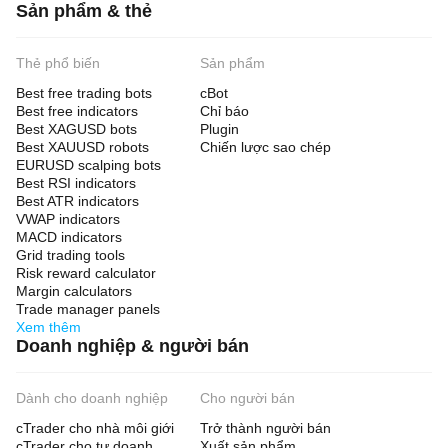
Sản phẩm & thẻ
Thẻ phổ biến
Sản phẩm
Best free trading bots
cBot
Best free indicators
Chỉ báo
Best XAGUSD bots
Plugin
Best XAUUSD robots
Chiến lược sao chép
EURUSD scalping bots
Best RSI indicators
Best ATR indicators
VWAP indicators
MACD indicators
Grid trading tools
Risk reward calculator
Margin calculators
Trade manager panels
Xem thêm
Doanh nghiệp & người bán
Dành cho doanh nghiệp
Cho người bán
cTrader cho nhà môi giới
Trở thành người bán
cTrader cho tự doanh
Xuất sản phẩm