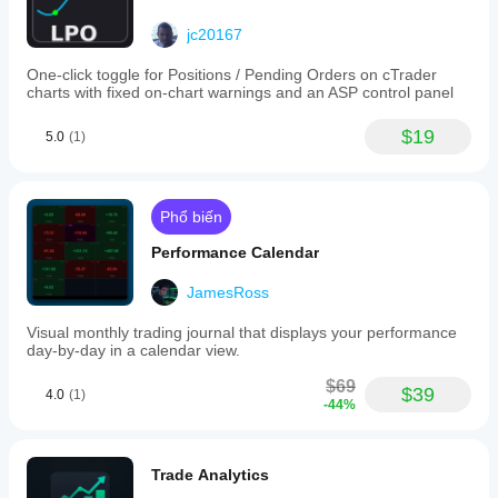
jc20167
One-click toggle for Positions / Pending Orders on cTrader
charts with fixed on-chart warnings and an ASP control panel
$19
5.0
(1)
Phổ biến
Performance Calendar
JamesRoss
Visual monthly trading journal that displays your performance
day-by-day in a calendar view.
$69
$39
4.0
(1)
-44%
Trade Analytics