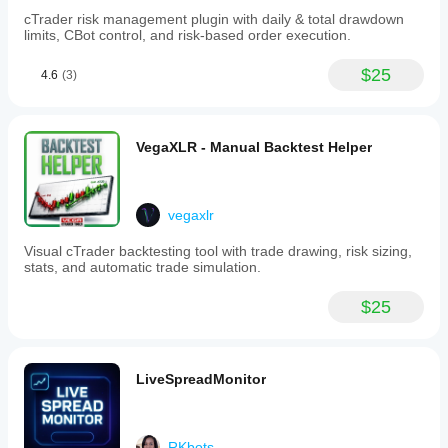
cTrader risk management plugin with daily & total drawdown
limits, CBot control, and risk-based order execution.
$25
4.6
(3)
VegaXLR - Manual Backtest Helper
vegaxlr
Visual cTrader backtesting tool with trade drawing, risk sizing,
stats, and automatic trade simulation.
$25
LiveSpreadMonitor
RKbots