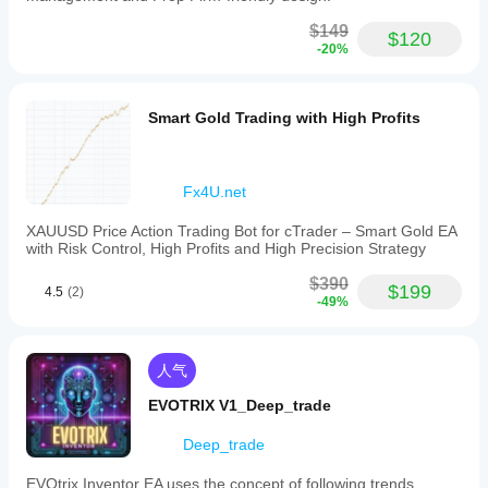
$149
$120
-20%
Smart Gold Trading with High Profits
Fx4U.net
XAUUSD Price Action Trading Bot for cTrader – Smart Gold EA
with Risk Control, High Profits and High Precision Strategy
$390
$199
4.5
(2)
-49%
人气
EVOTRIX V1_Deep_trade
Deep_trade
EVOtrix Inventor EA uses the concept of following trends