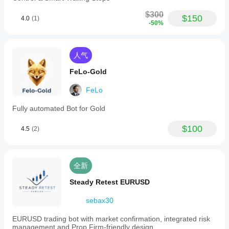
$300
$150
4.0
(1)
-50%
人气
FeLo-Gold
FeLo
Fully automated Bot for Gold
$100
4.5
(2)
全新
Steady Retest EURUSD
sebax30
EURUSD trading bot with market confirmation, integrated risk
management and Prop Firm-friendly design.