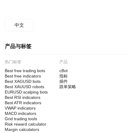
中文
产品与标签
热门标签
产品
Best free trading bots
cBot
Best free indicators
指标
Best XAGUSD bots
插件
Best XAUUSD robots
跟单策略
EURUSD scalping bots
Best RSI indicators
Best ATR indicators
VWAP indicators
MACD indicators
Grid trading tools
Risk reward calculator
Margin calculators