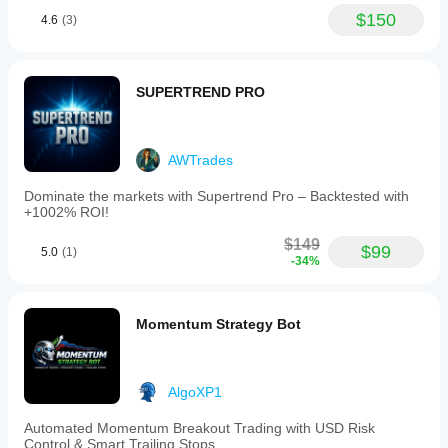
$150
4.6
(3)
SUPERTREND PRO
AWTrades
Dominate the markets with Supertrend Pro – Backtested with
+1002% ROI!
$149
$99
5.0
(1)
-34%
Momentum Strategy Bot
AlgoXP1
Automated Momentum Breakout Trading with USD Risk
Control & Smart Trailing Stops