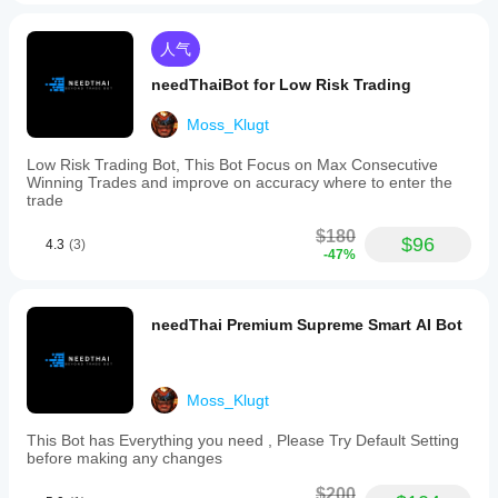
人气
needThaiBot for Low Risk Trading
Moss_Klugt
Low Risk Trading Bot, This Bot Focus on Max Consecutive
Winning Trades and improve on accuracy where to enter the
trade
$180
$96
4.3
(3)
-47%
needThai Premium Supreme Smart AI Bot
Moss_Klugt
This Bot has Everything you need , Please Try Default Setting
before making any changes
$200