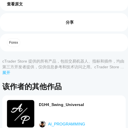
查看原文
出”
交易。
交易概览
相反，如果价格 
跌破下轨线
，它判断，“跌得太
如何
远了”，并进入一个 
“买入”
交易。
启动
评价:4
cBot?
分享
退出策略（平仓）
一旦交易开启，它使用ATR，这是一种衡量“市场
5
安装
50 %
哪些
平均价格波动”的工具，自动设置合适的止损和止
后，
4
50 %
cTrader
盈水平。
启动
Forex
3
应用支
0 %
在持仓期间，根据您的设置，“部分止盈”和“移动
cBot
止损”等功能将被激活，智能管理风险，同时力求
的
持
2
0 %
延长利润。
云端
cBot?
1
0 %
或本
cTrader Store 提供的所有产品，包括交易机器人、指标和插件，均由
所有
地实
如何
第三方开发者提供，仅供信息参考和技术访问之用。cTrader Store 并
cTrader
例
。
测试
非经纪商，不提供投资建议、个人推荐或任何未来业绩保证。
展开
应用都支
cBot
持 cBot
客户评价
的云端执
的表
该作者的其他作品
行，而只
现?
有
在干净的
全部
5
4
3
2
1
cTrader
我应
模拟账户
Windows
该优
D1H4_Swing_Universal
(无历史
和 Mac
化
交易)上
ForexQuantGuru
支持本地
运行
cBot
执行。
October 18, 2025
cBot，并
设置
AI_PROGRAMMING
随着时间