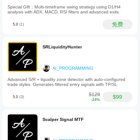
以获
A decent
的推移监
得更
setup
Special Gift：Multi-timeframe swing strategy using D1/H4
控其活
here
analysis with ADX, MACD, RSI filters and advanced exits.
好的
动。重点
should
结果
关注一致
survive
免费
吗?
5.0
(1)
性、回撤
20
breakouts
和不同市
优化
我应
without
场条件下
cBot
looking
该在
的表现。
以适
messy. A
SRLiquidityHunter
运行
在
应您
small
cTrader
的经
cBot
demo
Windows
纪商
之前
sample
和 Mac
和市
says
调整
AI_PROGRAMMING
上使用历
场条
more
其参
than one
史市场数
件，
Advanced S/R + liquidity zone detector with auto-configured
数
good
据回测您
可以
trade styles. Generates filtered entry signals with TP/SL.
吗?
trade.
的
显著
您可以
cBot。
提高
$129
$99
cBot
5.0
(3)
使用默
其性
-24%
AlgoProfitKing
在每
认参数
能。
个账
启动
October 18, 2025
cBot，
户上
Scalper Signal MTF
或使用
的表
This fits
提供的
breakout
现会
优化文
trading
相同
better as
件
。