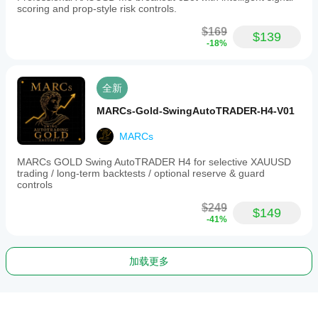
scoring and prop-style risk controls.
$169
$139
-18%
全新
MARCs-Gold-SwingAutoTRADER-H4-V01
MARCs
MARCs GOLD Swing AutoTRADER H4 for selective XAUUSD
trading / long-term backtests / optional reserve & guard
controls
$249
$149
-41%
加载更多