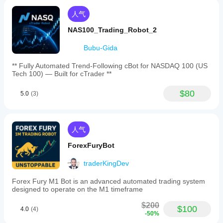
人气
NAS100_Trading_Robot_2
Bubu-Gida
** Fully Automated Trend-Following cBot for NASDAQ 100 (US
Tech 100) — Built for cTrader **
$80
5.0
(3)
人气
ForexFuryBot
traderKingDev
Forex Fury M1 Bot is an advanced automated trading system
designed to operate on the M1 timeframe
$200
$100
4.0
(4)
-50%