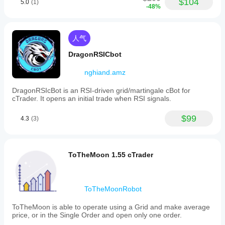
$104
5.0
(1)
-48%
人气
DragonRSICbot
nghiand.amz
DragonRSIcBot is an RSI-driven grid/martingale cBot for
cTrader. It opens an initial trade when RSI signals.
$99
4.3
(3)
ToTheMoon 1.55 cTrader
ToTheMoonRobot
ToTheMoon is able to operate using a Grid and make average
price, or in the Single Order and open only one order.