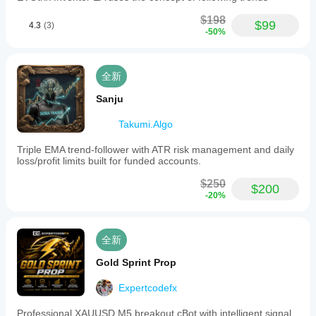
$198
$99
4.3
(3)
-50%
全新
Sanju
Takumi.Algo
Triple EMA trend-follower with ATR risk management and daily
loss/profit limits built for funded accounts.
$250
$200
-20%
全新
Gold Sprint Prop
Expertcodefx
Professional XAUUSD M5 breakout cBot with intelligent signal