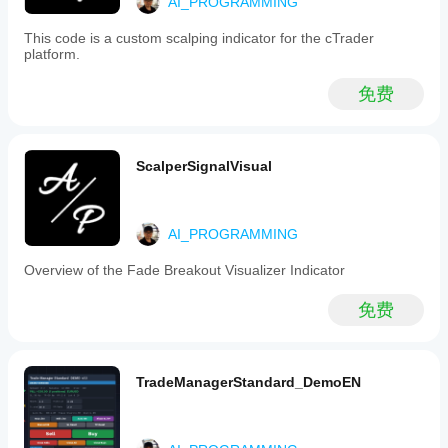
吗?
AI_PROGRAMMING
a review
layer. An
表现
This code is a custom scalping indicator for the cTrader
early
可能
platform.
sample
因经
can be
纪商
76
免费
条
setups
件、
on M1,
点差
with 2
和执
level
ScalperSignalVisual
touches
行质
and
量而
manual
异。
notes.
在您
AI_PROGRAMMING
自己
的环
Overview of the Fade Breakout Visualizer Indicator
ScalperBot9000
境中
测试
October 13, 2025
免费
机器
人有
Kinda useful
助于
if you already
have rules. If
了解
TradeManagerStandard_DemoEN
you expect it
其在
to magically
真实
print entries,
使用
you will
中的
probably be