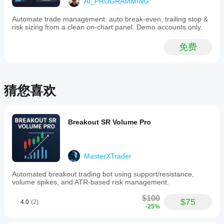
AI_PROGRAMMING
表
disappointed.
现。
Worth
Automate trade management: auto break-even, trailing stop &
rechecking it
risk sizing from a clean on-chart panel. Demo accounts only.
on first 60
minutes.
免费
TrendRiderFX
October 8, 2025
猜您喜欢
Tested
like a
normal
trader
Breakout SR Volume Pro
would,
small
size first.
The idea
MasterXTrader
is fine,
but No
Automated breakout trading bot using support/resistance,
reason
volume spikes, and ATR-based risk management.
to scale
it before
$100
$75
seeing
4.0
(2)
-25%
how it
handles