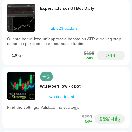
bad
days.
Expert advisor UTBot Daily
The
weak
spot
shows
fabio23.traders
up when
risk
stops
Questo bot utilizza un'approccio basato su ATR e trailing stop
matching
dinamico per identificare segnali di trading
the
setup.5R
$198
$99
5.0
(2)
target.
-50%
全新
wt.HyperFlow - cBot
wasted.talent
Find the settings. Validate the strategy.
$299
$69/月起
-34%