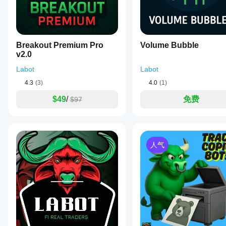
现会
close
优化文
protection.
相同
confirmation,
Performance
件
。
or
4️⃣ 金字塔加仓
吗?
depends
waiting
entirely on
表现
随着交易进入盈利，增加仓位。
a
the trader’s
可能
fixed
Breakout Premium Pro
Volume Bubble
structural
因经
启用金字塔加仓
number
v2.0
analysis.
纪商
最大金字塔交易数
of
Excellent
bars
条
步进点数
 → 添加新仓位前的最小价格变动
Labot
Labot
execution
—
件、
仅在盈利时
 → 防止加仓亏损交易
engine, but
4.3
(3)
4.0
(1)
before
点差
no
entering
金字塔加仓模式
和执
autonomous
$49
/
免费
$97
trades.
statistical
行质
距离首次入场的距离
This
edge.
量而
approach
距离保本水平的距离
异。
aims
从最近高点/低点的回撤
在您
to
reduce
自己
人气
false
的环
5️⃣ 风险与限制
breakouts
境中
and
测试
控制风险暴露和交易条件。
improve
机器
trade
人有
最大初始多头/空头数
 → 限制每个方向的基础入场数
quality.
助于
最大点差（点数）
 → 防止在流动性差或点差过大时交
Key
了解
features
include
其在
comprehensive
真实
6️⃣ 资金公司风险保护