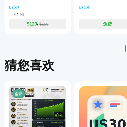
风险模式
profit,
with
Labot
Labot
固定手数
configurable
每笔交易的百分比风险
4.2
(4)
parameters
to
交易量（手数）
$129
/
免费
$159
control
不使用百分比风险时的手数手动设置。
trade
increments
止损 / 止盈（点数）
and
conditions.
版本 37 使用 
稳定的基于点数的止损/止盈执行
，提升经纪
Risk
management
settings
猜您喜欢
allow
limits
on
initial
trades
per
direction,
maximum
全新
spread,
and
drawdown
thresholds
tailored
for
prop