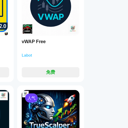
。
vWAP Free
关闭所有仓位
至保本
Labot
免费
人气