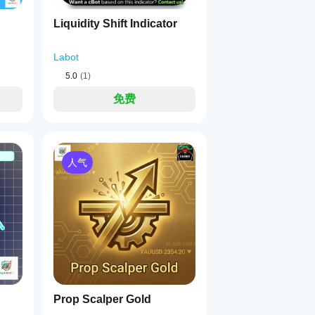
Liquidity Shift Indicator
Labot
5.0
(1)
免费
人气
Prop Scalper Gold