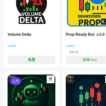
执行。
a
cBot，并
设置
structured
超时反向
algo.expert
随着时间
以获
breakout
如果突破失败，机器人可以开设反向交易以捕捉拒绝走势
的推移监
trading
得更
February 16, 2026
控其活
system.
好的
动。重点
Unlike
TrendLine
结果
basic
2️⃣ 组合管理
关注一致
Confirm Pro
吗?
breakout
性、回撤
V37 is not a
将所有未平仓交易作为一个合并头寸管理。
bots,
和不同市
优化
standalone
Volume Delta
Prop Ready Bot_v.2.0
it
我应
场条件下
cBot
trading
使用组合止盈/止损
 → 当总浮动盈亏达到资金目标时
waits
该在
strategy but
的表现。
以适
组合保本
 → 一旦组合利润达到触发水平，所有交易移
for
a semi-
运行
Labot
在
应您
Labot
confirmed
automated
cTrader
的经
cBot
breakout
5.0
(4)
breakout
Windows
纪商
signals
之前
execution
3️⃣ 交易管理
using
和 Mac
和市
调整
免费
$39
/
$49
tool based
multiple
上使用历
场条
on manually
为每笔交易提供自动保护。
其参
validation
史市场数
件，
drawn
数
methods
保本
据回测您
可以
trendlines
—
吗?
and levels. It
的
显著
such
触发距离（点数）
features
您可以
cBot。
提高
as
人气
cBot
锁定入场后的少量利润
advanced
使用默
其性
price
confirmation
在每
认参数
能。
duration
移动止损
logic, basket
个账
启动
beyond
control,
a
cBot，
户上
达到利润阈值后激活
pyramiding,
level,
或使用
的表
以定义的距离跟随价格
and prop-
candle
提供的
firm risk