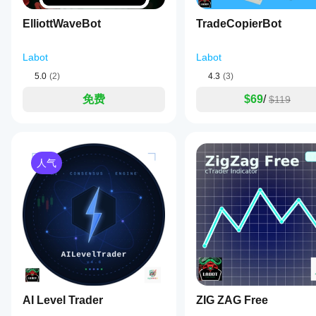
trade
使用
and
专为资金账户规则设计。
中的
ElliottWaveBot
TradeCopierBot
basket
表
management
最大每日回撤百分比
现。
with
最大总回撤百分比
Labot
Labot
options
每日利润目标百分比
for
5.0
(2)
4.3
(3)
basket
达到限制时，机器人会自动停止交易。
take
免费
$69
/
$119
profit/stop
loss,
break-
7️⃣ 灵敏度与过滤器
even
adjustments,
触发距离（点数）
and
人气
定义价格必须接近水平线的距离，机器人才会反应。
trailing
stops.
RSI 过滤器（可选）
The
时间框架
bot
supports
周期
pyramiding
最大/最小水平
by
adding
帮助避免在超买或超卖条件下入场交易。
positions
as
trades
8️⃣ 资金管理与止损/止盈
move
AI Level Trader
ZIG ZAG Free
into