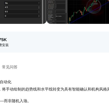
75K
费安装
常见问答
突破自动化
r cBot，将手动绘制的趋势线和水平线转变为具有智能确认和机构风
——而非随机入场。