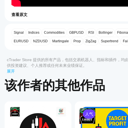
查看原文
5.0
⚙️ 
参数解析
如何
AI 摘要
1️⃣ 入场策略
启动
TrendLine
cBot?
Signal
Indices
Commodities
GBPUSD
RSI
Bollinger
Fibona
Confirm
控制价格与趋势线或水平线交互后如何确认交易。
Pro
安装
EURUSD
NZDUSD
Martingale
Prop
ZigZag
Supertrend
Fai
is
哪些
入场模式
后，
an
评价:1
cTrader
启动
advanced
InstantTouch
 → 价格达到水平线时立即入场
应用支
cBot
automated
PendingConfirmation
 → 等待突破确认后入场
5
100 %
cTrader Store 提供的所有产品，包括交易机器人、指标和插件，
的
持
trading
供投资建议、个人推荐或任何未来业绩保证。
云端
bot
cBot?
确认逻辑
4
0 %
 – 定义突破如何被验证：
for
或本
展开
所有
3
0 %
the
TimeDuration
 → 价格必须在水平线之外保持至少一
地实
如何
cTrader
cTrader
CandleClose
 → 突破在蜡烛收盘时仍然有效
该作者的其他作品
例
。
2
0 %
测试
应用都支
platform
WaitFixedBars
 → 等待固定数量的蜡烛后确认
cBot
持 cBot
that
1
0 %
converts
的云端执
的表
最短持续时间（秒）
manually
行，而只
用于 
现?
TimeDuration
 模式确认持续突破。
drawn
有
在干净的
trendlines
等待蜡烛数
客户评价
cTrader
我应
模拟账户
and
用于 
WaitFixedBars
 逻辑。
Windows
人气
该优
horizontal
(无历史
和 Mac
levels
化
最大超时（蜡烛数）
交易)上
全部
5
4
3
2
支持本地
into
如果在此蜡烛数内未确认，设置将失效。
运行
cBot