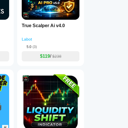
True Scalper Ai v4.0
Labot
5.0
(3)
$119
/
$238
易