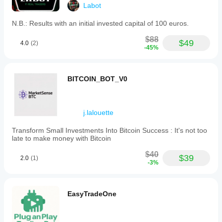
Labot
N.B.: Results with an initial invested capital of 100 euros.
$88
$49
4.0
(2)
-45%
BITCOIN_BOT_V0
j.lalouette
Transform Small Investments Into Bitcoin Success : It's not too
late to make money with Bitcoin
$40
$39
2.0
(1)
-3%
EasyTradeOne