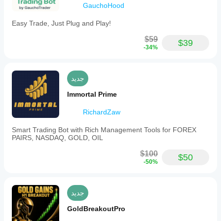
GauchoHood
Easy Trade, Just Plug and Play!
$59
$39
-34%
جديد
Immortal Prime
RichardZaw
Smart Trading Bot with Rich Management Tools for FOREX
PAIRS, NASDAQ, GOLD, OIL
$100
$50
-50%
جديد
GoldBreakoutPro