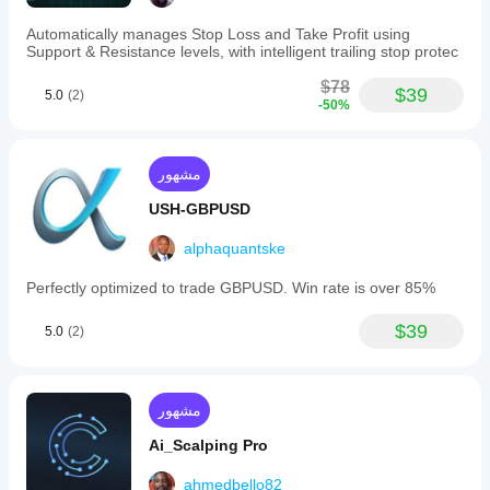
Automatically manages Stop Loss and Take Profit using
Support & Resistance levels, with intelligent trailing stop protec
$78
$39
5.0
(2)
-50%
مشهور
USH-GBPUSD
alphaquantske
Perfectly optimized to trade GBPUSD. Win rate is over 85%
$39
5.0
(2)
مشهور
Ai_Scalping Pro
ahmedbello82