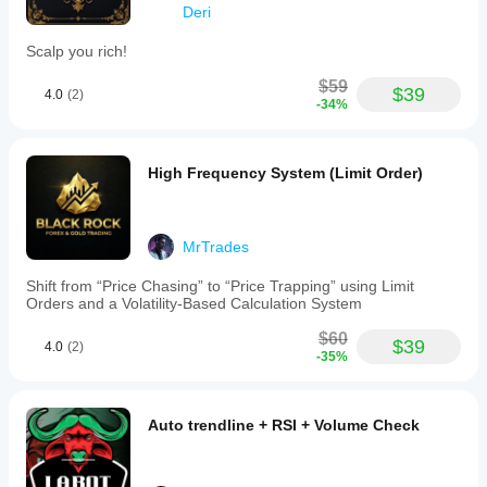
Deri
Scalp you rich!
$59
$39
4.0
(2)
-34%
High Frequency System (Limit Order)
MrTrades
Shift from “Price Chasing” to “Price Trapping” using Limit
Orders and a Volatility-Based Calculation System
$60
$39
4.0
(2)
-35%
Auto trendline + RSI + Volume Check