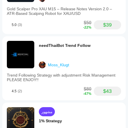
Gold Scalper Pro XAU M15 – Release Notes Version 2.0 –
ATR‑Based Scalping Robot for XAU/USD
$50
$39
5.0
(3)
-22%
needThaiBot Trend Follow
Moss_Klugt
Trend Following Strategy with adjustment Risk Management
PLEASE ENJOY!!
$80
$43
4.5
(2)
-47%
مشهور
1% Strategy