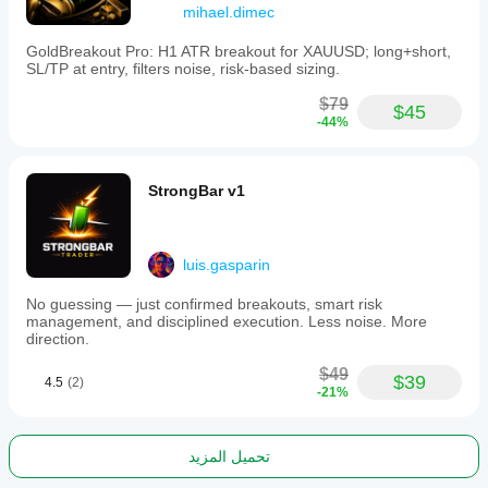
mihael.dimec
GoldBreakout Pro: H1 ATR breakout for XAUUSD; long+short,
SL/TP at entry, filters noise, risk-based sizing.
$79
$45
-44%
StrongBar v1
luis.gasparin
No guessing — just confirmed breakouts, smart risk
management, and disciplined execution. Less noise. More
direction.
$49
$39
4.5
(2)
-21%
تحميل المزيد