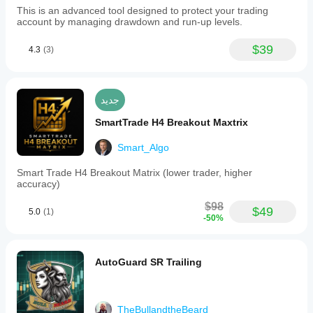
This is an advanced tool designed to protect your trading
account by managing drawdown and run-up levels.
$39
4.3
(3)
جديد
SmartTrade H4 Breakout Maxtrix
Smart_Algo
Smart Trade H4 Breakout Matrix (lower trader, higher
accuracy)
$98
$49
5.0
(1)
-50%
AutoGuard SR Trailing
TheBullandtheBeard