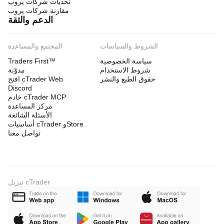
تحديات شركات پروپ
مقارنة شركات پروب
الدعم والثقة
الشروط والسياسات
المجتمع والمساعدة
سياسة الخصوصية
Traders First™
شروط الاستخدام
مدوّنة
حقوق الطبع والنشر
افتح cTrader Web
Discord
خادم cTrader MCP
مركز المساعدة
الأسئلة الشائعة
أساسيات cTrader وStore
تواصل معنا
تنزيل cTrader