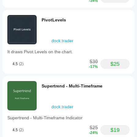
على
-34%
ظروف
الوسيط
والفروقات
PivotLevels
وجودة
التنفيذ.
يساعدك
اختبار
dock.trader
البوت في
بيئتك
It draws Pivot Levels on the chart.
الخاصة
على فهم
$30
$25
4.5
(2)
كيفية أدائه
-17%
في
الاستخدام
الفعلي.
Supertrend - Multi-Timeframe
dock.trader
Supertrend - Multi-Timeframe Indicator
$25
$19
4.5
(2)
-24%