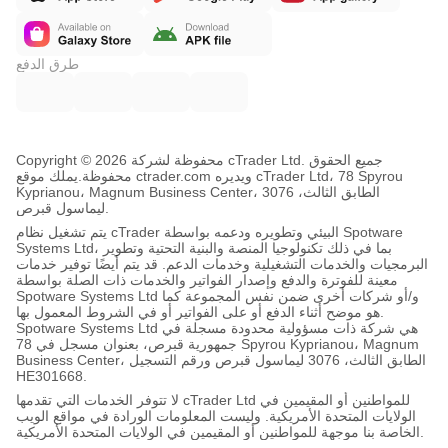
طرق الدفع
Copyright © محفوظة لشركة 2026 cTrader Ltd. جميع الحقوق
محفوظة.
يملك موقع ctrader.com ويديره cTrader Ltd، 78 Spyrou
Kyprianou، Magnum Business Center، الطابق الثالث، 3076
ليماسول قبرص.
يتم تشغيل نظام cTrader البيئي وتطويره ودعمه بواسطة Spotware
Systems Ltd، بما في ذلك تكنولوجيا المنصة والبنية التحتية وتطوير
البرمجيات والخدمات التشغيلية وخدمات الدعم. قد يتم أيضًا توفير خدمات
معينة للفوترة والدفع وإصدار الفواتير والخدمات ذات الصلة بواسطة
Spotware Systems Ltd و/أو شركات أخرى ضمن نفس المجموعة كما
هو موضح أثناء الدفع أو على الفواتير أو في الشروط المعمول بها.
Spotware Systems Ltd هي شركة ذات مسؤولية محدودة مسجلة في
جمهورية قبرص، بعنوان مسجل في 78 Spyrou Kyprianou، Magnum
Business Center، الطابق الثالث، 3076 ليماسول قبرص ورقم التسجيل
HE301668.
لا تتوفر الخدمات التي تقدمها cTrader Ltd للمواطنين أو المقيمين في
الولايات المتحدة الأمريكية. وليست المعلومات الورادة في مواقع الويب
الخاصة بنا موجهة للمواطنين أو المقيمين في الولايات المتحدة الأمريكية.