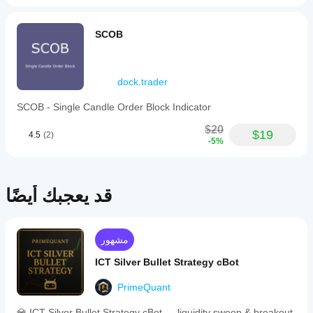
SCOB
dock.trader
SCOB - Single Candle Order Block Indicator
$20
$19
4.5
(2)
-5%
قد يعجبك أيضًا
مشهور
ICT Silver Bullet Strategy cBot
PrimeQuant
💎 ICT Silver Bullet Strategy cBot — liquidity sweep & breakout