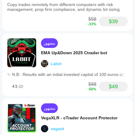
Copy trades remotely from different computers with risk
management, prop firm compliance, and dynamic lot sizing.
$58
$39
-33%
مشهور
EMA Up&Down 2025 Ctrader bot
Labot
✨ N.B.: Results with an initial invested capital of 100 euros.📈
$98
$49
4.5
(2)
-50%
مشهور
VegaXLR - cTrader Account Protector
vegaxlr