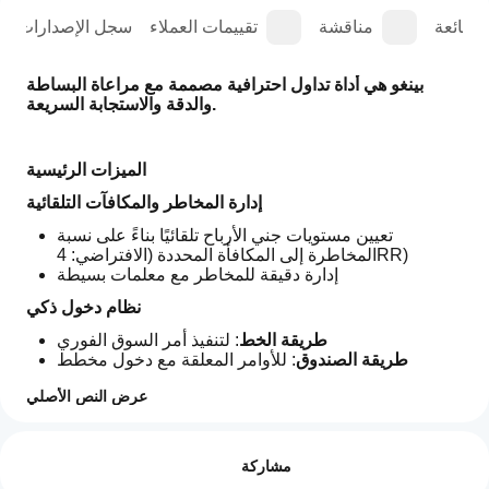
الشائعة
مناقشة
تقييمات العملاء
سجل الإصدارات
بينغو هي أداة تداول احترافية مصممة مع مراعاة البساطة 
والدقة والاستجابة السريعة.
الميزات الرئيسية
إدارة المخاطر والمكافآت التلقائية
تعيين مستويات جني الأرباح تلقائيًا بناءً على نسبة 
المخاطرة إلى المكافأة المحددة (الافتراضي: 4RR)
إدارة دقيقة للمخاطر مع معلمات بسيطة
نظام دخول ذكي
طريقة الخط
: لتنفيذ أمر السوق الفوري
طريقة الصندوق
: للأوامر المعلقة مع دخول مخطط
التعرف التلقائي على اتجاه الشراء/البيع بالنسبة لسعر 
عرض النص الأصلي
BID/ASK
ملف تعريف التداول
كيف
كل تركيبة مفتاح قابلة للتكوين بشكل فردي:
أبدأ
التقييمات: 2
فتح المركز
: دخول بنقرة واحدة عند مستوى السعر 
مشاركة
تشغيل
المطلوب