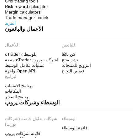
Grid trading tools
Risk reward calculator
Margin calculators
Trade manager panels
المزيد
الأعمال والبائعون
للبائعين
للأعمال
كن بائعًا
cTrader للوسطاء
نشر منتج
منصة cTrader لشركات پروپ
الترويج للمنتجات
عمليات تكامل الوسيط
قصص النجاح
واجهة Open API
البرامج
برنامج الانتساب
المكافآت
برنامج السفير
الوسطاء وشركات پروپ
الوسطاء
شركات تداول خاصة (شركات
بورب)
قائمة الوسطاء
قائمة شركات پروپ