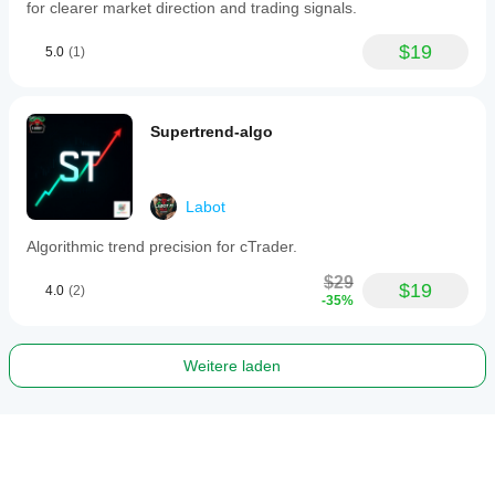
for clearer market direction and trading signals.
$19
5.0
(1)
Supertrend-algo
Labot
Algorithmic trend precision for cTrader.
$29
$19
4.0
(2)
-35%
Weitere laden