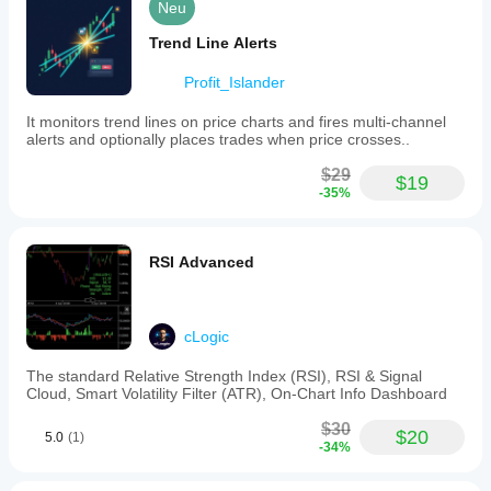
Indikator an
review
Neu
Zeitrahmen
Ihre
screen
Strategie
feels
// - Volle Anpassung der EMA-Periode und der 
Trend Line Alerts
calmer.
anzupassen.
Preisquelle
Profit_Islander
// - Verwaltung des Informationslabels mit flexibler 
Positionierung
CarryTradeKing
It monitors trend lines on price charts and fires multi-channel
alerts and optionally places trades when price crosses..
// - Sicheres Lizenzsystem und automatische Update-
June 14, 2025
Prüfung
$29
$19
-35%
// - Vollständig optimiert für hohe Leistung auch bei 
großen Datensätzen
// - Volle Anpassung des visuellen Erscheinungsbildes 
RSI Advanced
(Farben, Linienstil)
//
cLogic
// PRAKTISCHE ANWENDUNGEN:
// ================
The standard Relative Strength Index (RSI), RSI & Signal
Cloud, Smart Volatility Filter (ATR), On-Chart Info Dashboard
// - Identifikation von langfristigen Trends auf Charts mit 
niedrigeren Zeitrahmen
$30
$20
5.0
(1)
-34%
// - Anzeige signifikanter Durchschnitte höherer 
Zeitrahmen