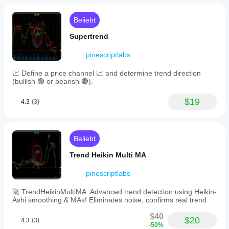
// - Unterstützung aller Preisquellen (Close, Open, High, 
Low, etc.)
Beliebt
// - Automatische Verwaltung der 
Supertrend
Systemnachrichtenanzeige
pinescriptlabs
// 
════════════════════════════════════
💹 Define a price channel 📈 and determine trend direction
════════════════════════════════════
(bullish 🟢 or bearish 🔴).
═══════
$19
4.3
(3)
Um die Lizenz zu aktivieren, folgen Sie den 
Anweisungen auf dem Bildschirm oder in den 
Protokollen.
Beliebt
Trend Heikin Multi MA
pinescriptlabs
🚀 TrendHeikinMultiMA: Advanced trend detection using Heikin-
Ashi smoothing & MAs! Eliminates noise, confirms real trend
$40
$20
4.3
(3)
-50%