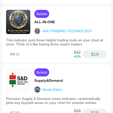
Beliebt
ALL-IN-ONE
4X4-TRADING-TECHNOLOGY
This indicator puts three helpful trading tools on your chart at
once. Think of it like having three expert traders
$32
$19
5.0
(1)
-41%
Beliebt
Supply&Demand
Noctis.Eidon
Precision Supply & Demand zones indicator—automatically
plots key buy/sell areas on your chart for smarter entries.
$20
$19
4.7
(4)