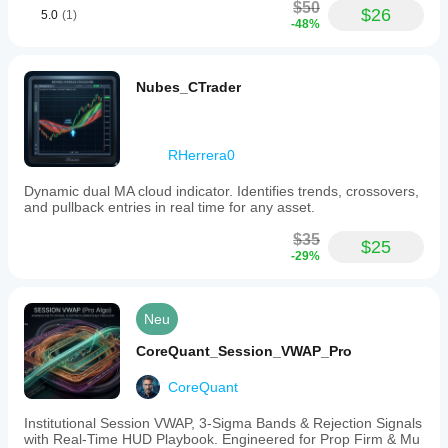
$50
$26
5.0
(1)
-48%
Nubes_CTrader
RHerrera0
Dynamic dual MA cloud indicator. Identifies trends, crossovers,
and pullback entries in real time for any asset.
$35
$25
-29%
Neu
CoreQuant_Session_VWAP_Pro
CoreQuant
Institutional Session VWAP, 3-Sigma Bands & Rejection Signals
with Real-Time HUD Playbook. Engineered for Prop Firm & Mu