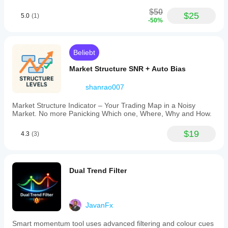
$50
$25
5.0
(1)
-50%
Beliebt
Market Structure SNR + Auto Bias
shanrao007
Market Structure Indicator – Your Trading Map in a Noisy
Market. No more Panicking Which one, Where, Why and How.
$19
4.3
(3)
Dual Trend Filter
JavanFx
Smart momentum tool uses advanced filtering and colour cues