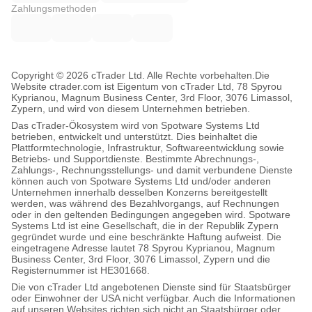
Zahlungsmethoden
Copyright © 2026 cTrader Ltd. Alle Rechte vorbehalten.
Die
Website ctrader.com ist Eigentum von cTrader Ltd, 78 Spyrou
Kyprianou, Magnum Business Center, 3rd Floor, 3076 Limassol,
Zypern, und wird von diesem Unternehmen betrieben.
Das cTrader-Ökosystem wird von Spotware Systems Ltd
betrieben, entwickelt und unterstützt. Dies beinhaltet die
Plattformtechnologie, Infrastruktur, Softwareentwicklung sowie
Betriebs- und Supportdienste. Bestimmte Abrechnungs-,
Zahlungs-, Rechnungsstellungs- und damit verbundene Dienste
können auch von Spotware Systems Ltd und/oder anderen
Unternehmen innerhalb desselben Konzerns bereitgestellt
werden, was während des Bezahlvorgangs, auf Rechnungen
oder in den geltenden Bedingungen angegeben wird. Spotware
Systems Ltd ist eine Gesellschaft, die in der Republik Zypern
gegründet wurde und eine beschränkte Haftung aufweist. Die
eingetragene Adresse lautet 78 Spyrou Kyprianou, Magnum
Business Center, 3rd Floor, 3076 Limassol, Zypern und die
Registernummer ist HE301668.
Die von cTrader Ltd angebotenen Dienste sind für Staatsbürger
oder Einwohner der USA nicht verfügbar. Auch die Informationen
auf unseren Websites richten sich nicht an Staatsbürger oder