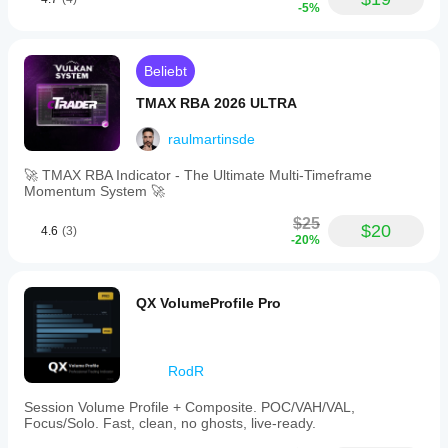
-5%
Beliebt
TMAX RBA 2026 ULTRA
raulmartinsde
🚀 TMAX RBA Indicator - The Ultimate Multi-Timeframe
Momentum System 🚀
$25
$20
4.6
(3)
-20%
QX VolumeProfile Pro
RodR
Session Volume Profile + Composite. POC/VAH/VAL,
Focus/Solo. Fast, clean, no ghosts, live-ready.