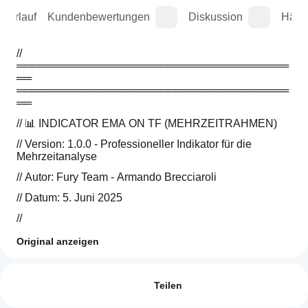
sverlauf
Kundenbewertungen
Diskussion
Häufi
// 
════════════════════════════════════
══ 
════════════════════════════════════
══
// 📊 INDICATOR EMA ON TF (MEHRZEITRAHMEN)
// Version: 1.0.0 - Professioneller Indikator für die 
Mehrzeitanalyse
// Autor: Fury Team - Armando Brecciaroli
// Datum: 5. Juni 2025
// 
════════════════════════════════════
Original anzeigen
════════════════════════════════════
Indikatorprofil
══
Wie kann
ich einen
Bewertungen: 2
//
Indikator
Teilen
// BESCHREIBUNG:
verwenden?
5
0 %