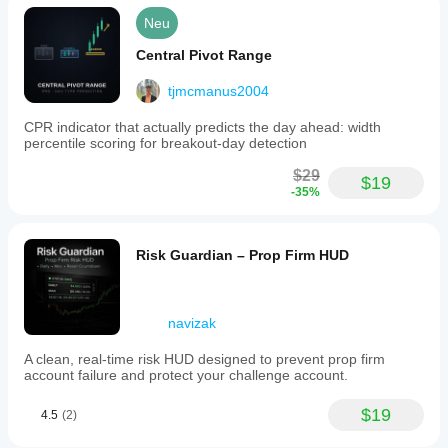
// - Erstellung von Mehrzeitanalysestrategien basierend 
Neu
auf gleitenden Durchschnitten
Central Pivot Range
// - Zuverlässigere Identifikation dynamischer 
Unterstützungen und Widerstände
tjmcmanus2004
//
CPR indicator that actually predicts the day ahead: width
// ÄNDERUNGSHISTORIE:
percentile scoring for breakout-day detection
// =========
$29
$19
-35%
// v1.0.0 (05/06/2025)
// - Erstveröffentlichung mit voller Unterstützung aller 
Zeitrahmen
Risk Guardian – Prop Firm HUD
// - Implementierung eines fortschrittlichen 
Lizenzverwaltungssystems
navizak
// - Anpassbare Benutzeroberfläche mit informativem 
HUD
A clean, real-time risk HUD designed to prevent prop firm
account failure and protect your challenge account.
// - Hinzugefügtes informatives Label im Chart
// - Integriertes automatisches Update-System
$19
4.5
(2)
// - Leistungsoptimierung für erweiterte Zeitreihen