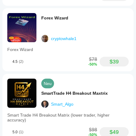
Forex Wizard
cryptowhale1
Forex Wizard
$78
$39
4.5
(2)
-50%
Neu
SmartTrade H4 Breakout Maxtrix
Smart_Algo
Smart Trade H4 Breakout Matrix (lower trader, higher
accuracy)
$98
$49
5.0
(1)
-50%