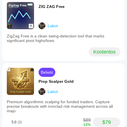
and
Standardwert
: Exponential
includes
ZIG ZAG Free
all
parameters
fully
Gruppe: Filter
active
Labot
for
evaluation.
ZigZag Free is a clean swing-detection tool that marks
The
ADX-Filter aktivieren 🚦
significant pivot highs/lows
trial
true
Beschreibung
: Wenn 
, handelt der Bot 
version
nur, wenn die Trendstärke über dem definierten 
demonstrates
Kostenlos
Schwellenwert liegt.
the
Standardwert
: true
bot’s
capabilities
ADX Periode ⏳
in
Beschreibung
: Die Berechnungsperiode für 
Beliebt
a
den ADX-Indikator.
controlled
Standardwert
Prop Scalper Gold
: 14
environment,
focusing
ADX Schwellenwert 📊
on
Labot
Beschreibung
: Das minimale 
indices,
Trendstärkeniveau. Der Bot ignoriert Signale, 
forex,
Premium algorithmic scalping for funded traders. Capture
commodities,
wenn der ADX unter diesem Wert liegt.
precise breakouts with ironclad risk management across all
and
Standardwert
: 25
majo
cryptocurrency
markets.
$89
$79
5.0
(3)
Users
-12%