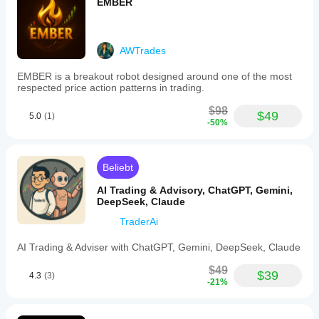
EMBER
AWTrades
EMBER is a breakout robot designed around one of the most
respected price action patterns in trading.
$98
$49
5.0
(1)
-50%
Beliebt
AI Trading & Advisory, ChatGPT, Gemini,
DeepSeek, Claude
TraderAi
AI Trading & Adviser with ChatGPT, Gemini, DeepSeek, Claude
$49
$39
4.3
(3)
-21%