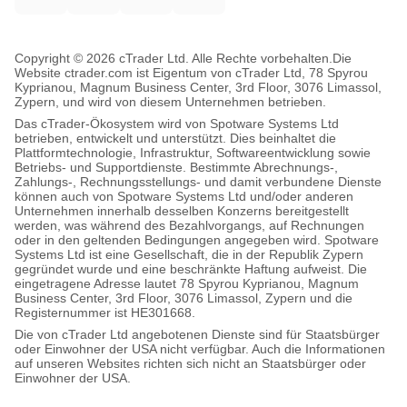
Copyright © 2026 cTrader Ltd. Alle Rechte vorbehalten.
Die
Website ctrader.com ist Eigentum von cTrader Ltd, 78 Spyrou
Kyprianou, Magnum Business Center, 3rd Floor, 3076 Limassol,
Zypern, und wird von diesem Unternehmen betrieben.
Das cTrader-Ökosystem wird von Spotware Systems Ltd
betrieben, entwickelt und unterstützt. Dies beinhaltet die
Plattformtechnologie, Infrastruktur, Softwareentwicklung sowie
Betriebs- und Supportdienste. Bestimmte Abrechnungs-,
Zahlungs-, Rechnungsstellungs- und damit verbundene Dienste
können auch von Spotware Systems Ltd und/oder anderen
Unternehmen innerhalb desselben Konzerns bereitgestellt
werden, was während des Bezahlvorgangs, auf Rechnungen
oder in den geltenden Bedingungen angegeben wird. Spotware
Systems Ltd ist eine Gesellschaft, die in der Republik Zypern
gegründet wurde und eine beschränkte Haftung aufweist. Die
eingetragene Adresse lautet 78 Spyrou Kyprianou, Magnum
Business Center, 3rd Floor, 3076 Limassol, Zypern und die
Registernummer ist HE301668.
Die von cTrader Ltd angebotenen Dienste sind für Staatsbürger
oder Einwohner der USA nicht verfügbar. Auch die Informationen
auf unseren Websites richten sich nicht an Staatsbürger oder
Einwohner der USA.