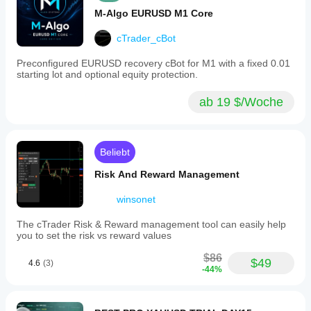
Beschreibung
: Legt den initialen Stop Loss und 
M-Algo EURUSD M1 Core
Take Profit in Pips fest, getrennt für Long- und 
0
Short-Trades. Auf 
 setzen, um zu deaktivieren.
cTrader_cBot
Break Even aktivieren ⛑️
Preconfigured EURUSD recovery cBot for M1 with a fixed 0.01
true
Beschreibung
: Wenn 
, wird die Funktion 
starting lot and optional equity protection.
aktiviert, die den Stop Loss auf Break Even 
verschiebt.
ab 19 $/Woche
Standardwert
: true
Auslöser (Pips) [für Break Even] ⚡
Beschreibung
: Der Gewinn in Pips, der 
erforderlich ist, um die Break Even-Funktion 
Beliebt
auszulösen.
Standardwert
: 20
Risk And Reward Management
Extra (Pips) [für Break Even] ✨
winsonet
Beschreibung
: Die Anzahl der Pips im Gewinn, 
die "gesichert" werden (der SL wird auf 
The cTrader Risk & Reward management tool can easily help
Eintrittspreis + Extra Pips
you to set the risk vs reward values
verschoben).
Standardwert
: 2
$86
$49
4.6
(3)
-44%
Trailing Stop aktivieren 🛰️
true
Beschreibung
: Wenn 
, wird der 
dynamische Stop Loss aktiviert.