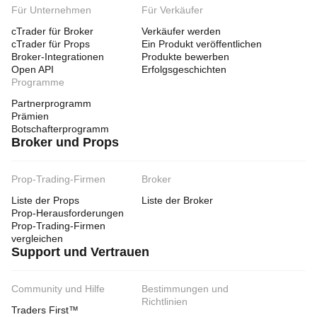
Für Unternehmen
Für Verkäufer
cTrader für Broker
Verkäufer werden
cTrader für Props
Ein Produkt veröffentlichen
Broker-Integrationen
Produkte bewerben
Open API
Erfolgsgeschichten
Programme
Partnerprogramm
Prämien
Botschafterprogramm
Broker und Props
Prop-Trading-Firmen
Broker
Liste der Props
Liste der Broker
Prop-Herausforderungen
Prop-Trading-Firmen
vergleichen
Support und Vertrauen
Community und Hilfe
Bestimmungen und
Richtlinien
Traders First™