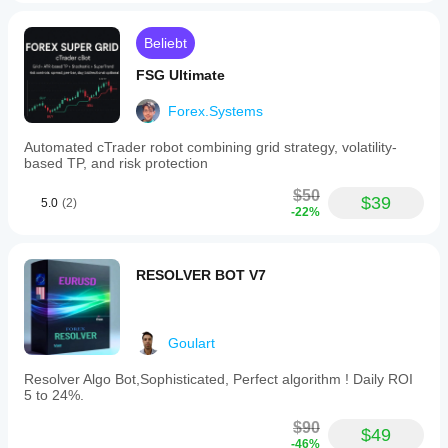
Beliebt
FSG Ultimate
Forex.Systems
Automated cTrader robot combining grid strategy, volatility-
based TP, and risk protection
$50
$39
5.0
(2)
-22%
RESOLVER BOT V7
Goulart
Resolver Algo Bot,Sophisticated, Perfect algorithm ! Daily ROI
5 to 24%.
$90
$49
-46%