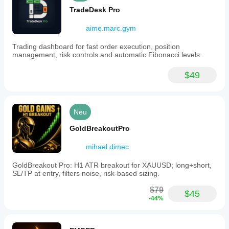
TradeDesk Pro
aime.marc.gym
Trading dashboard for fast order execution, position
management, risk controls and automatic Fibonacci levels.
$49
Neu
GoldBreakoutPro
mihael.dimec
GoldBreakout Pro: H1 ATR breakout for XAUUSD; long+short,
SL/TP at entry, filters noise, risk-based sizing.
$79
$45
-44%