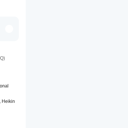
AQ)
 und optional 
 Heikin 