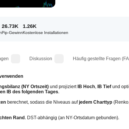
26.73K
1.26K
n
Pip-Gewinn
Kostenlose Installationen
ngen
Diskussion
Häufig gestellte Fragen (F
 verwenden
gsbilanz (NY Ortszeit)
 und projiziert 
IB Hoch
, 
IB Tief
en IB des folgenden Tages
.
zen
 berechnet, sodass die Niveaus auf 
jedem Charttyp
 (Renko,
echten Rand
. DST-abhängig (an NY-Ortsdatum gebunden).