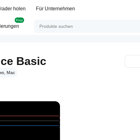
rader holen
Für Unternehmen
Prop
derungen
nce Basic
ws, Mac