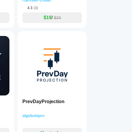
Hamster-Coder
4.3
(3)
$19
/
$20
PrevDayProjection
algobotspro