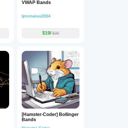
VWAP Bands
tjmcmanus2004
$19
/
$30
[Hamster-Coder] Bollinger
Bands