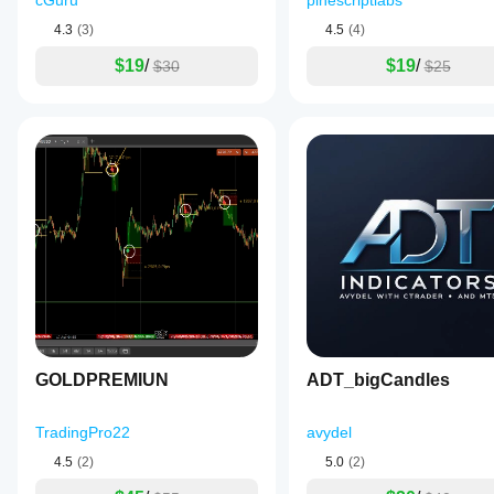
cGuru
pinescriptlabs
4.3
(3)
4.5
(4)
$19
/
$19
/
$30
$25
GOLDPREMIUN
ADT_bigCandles
TradingPro22
avydel
4.5
(2)
5.0
(2)