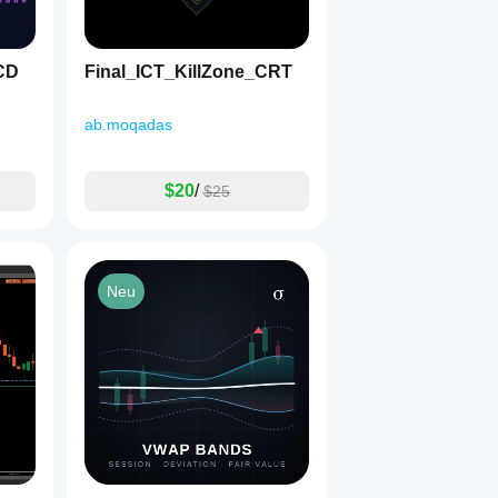
CD
Final_ICT_KillZone_CRT
ab.moqadas
$20
/
$25
Neu