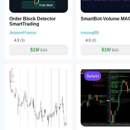
Order Block Detector
SmartBot-Volume MA
SmartTrading
JeissonFranco
nvcong89
4.3
(3)
4.3
(3)
$19
/
$19
/
$30
$20
Beliebt