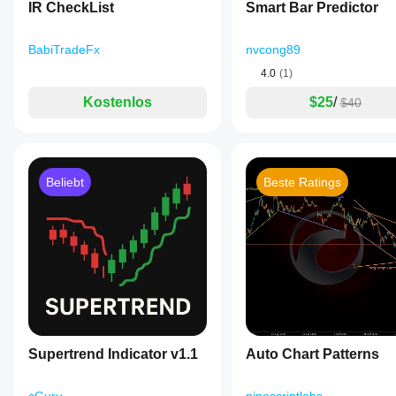
IR CheckList
Smart Bar Predictor
BabiTradeFx
nvcong89
4.0
(1)
Kostenlos
$25
/
$40
Beliebt
Beste Ratings
Supertrend Indicator v1.1
Auto Chart Patterns