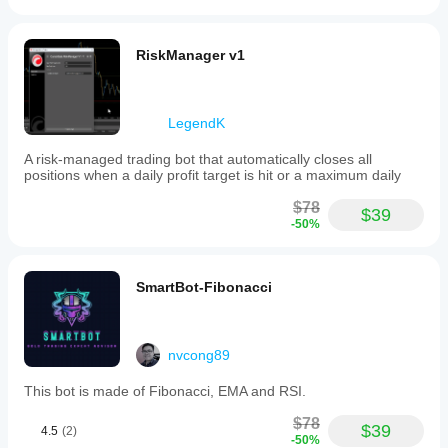
RiskManager v1
LegendK
A risk-managed trading bot that automatically closes all
positions when a daily profit target is hit or a maximum daily
$78
$39
-50%
SmartBot-Fibonacci
nvcong89
This bot is made of Fibonacci, EMA and RSI.
$78
$39
4.5
(2)
-50%