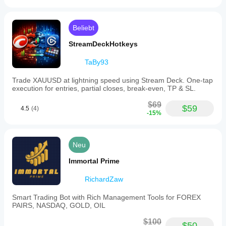
Beliebt
StreamDeckHotkeys
TaBy93
Trade XAUUSD at lightning speed using Stream Deck. One-tap
execution for entries, partial closes, break-even, TP & SL.
$69
$59
4.5
(4)
-15%
Neu
Immortal Prime
RichardZaw
Smart Trading Bot with Rich Management Tools for FOREX
PAIRS, NASDAQ, GOLD, OIL
$100
$50