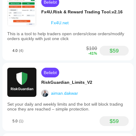
Beliebt
Fx4U.Risk & Reward Trading Tool.v2.16
Fx4U.net
This is a tool to help traders open orders/close orders/modify
orders quickly with just one click
$100
$59
4.0
(4)
-41%
Beliebt
RiskGuardian_Limits_V2
aiman.dakwar
Set your daily and weekly limits and the bot will block trading
once they are reached – simple protection.
$59
5.0
(1)