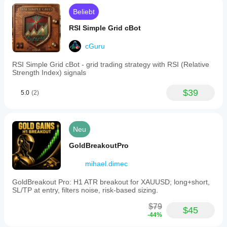
Beliebt
RSI Simple Grid cBot
cGuru
RSI Simple Grid cBot - grid trading strategy with RSI (Relative
Strength Index) signals
$39
5.0
(2)
Neu
GoldBreakoutPro
mihael.dimec
GoldBreakout Pro: H1 ATR breakout for XAUUSD; long+short,
SL/TP at entry, filters noise, risk-based sizing.
$79
$45
-44%