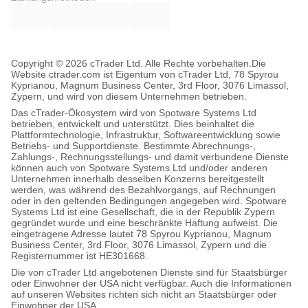
Copyright © 2026 cTrader Ltd. Alle Rechte vorbehalten.
Die
Website ctrader.com ist Eigentum von cTrader Ltd, 78 Spyrou
Kyprianou, Magnum Business Center, 3rd Floor, 3076 Limassol,
Zypern, und wird von diesem Unternehmen betrieben.
Das cTrader-Ökosystem wird von Spotware Systems Ltd
betrieben, entwickelt und unterstützt. Dies beinhaltet die
Plattformtechnologie, Infrastruktur, Softwareentwicklung sowie
Betriebs- und Supportdienste. Bestimmte Abrechnungs-,
Zahlungs-, Rechnungsstellungs- und damit verbundene Dienste
können auch von Spotware Systems Ltd und/oder anderen
Unternehmen innerhalb desselben Konzerns bereitgestellt
werden, was während des Bezahlvorgangs, auf Rechnungen
oder in den geltenden Bedingungen angegeben wird. Spotware
Systems Ltd ist eine Gesellschaft, die in der Republik Zypern
gegründet wurde und eine beschränkte Haftung aufweist. Die
eingetragene Adresse lautet 78 Spyrou Kyprianou, Magnum
Business Center, 3rd Floor, 3076 Limassol, Zypern und die
Registernummer ist HE301668.
Die von cTrader Ltd angebotenen Dienste sind für Staatsbürger
oder Einwohner der USA nicht verfügbar. Auch die Informationen
auf unseren Websites richten sich nicht an Staatsbürger oder
Einwohner der USA.