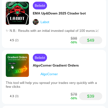
Beliebt
EMA Up&Down 2025 Ctrader bot
Labot
✨ N.B.: Results with an initial invested capital of 100 euros.📈
$98
$49
4.5
(2)
-50%
Beliebt
AlgoCorner Gradient Orders
AlgoCorner
This tool will help you spread your trades very quickly with a
few clicks
$78
$39
4.3
(3)
-50%