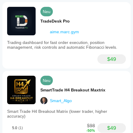
Neu
TradeDesk Pro
aime.marc.gym
Trading dashboard for fast order execution, position
management, risk controls and automatic Fibonacci levels.
$49
Neu
SmartTrade H4 Breakout Maxtrix
Smart_Algo
Smart Trade H4 Breakout Matrix (lower trader, higher
accuracy)
$98
$49
5.0
(1)
-50%