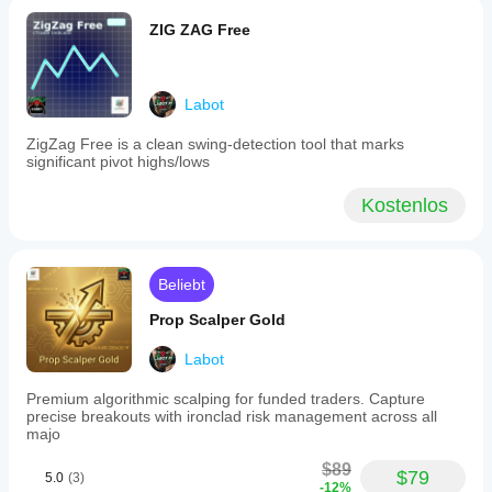
Fortgeschrittenes Positionsmanagement
ZIG ZAG Free
Trailing Stop
 → Sichert Gewinne während 
günstiger Trends
Breakeven
 → Schützt Kapital, sobald 
Labot
ausreichender Gewinn erreicht ist
Positionsgrößenbestimmung
 → Fester oder 
ZigZag Free is a clean swing-detection tool that marks
risikobasierter Prozentsatz
significant pivot highs/lows
Mehrfachpositionskontrolle
 → Verwaltet maximale 
gleichzeitige Trades
Kostenlos
⚠️ Wichtige Warnungen
UNZUVERLÄSSIGER BACKTEST
 - DOM-Daten 
werden in historischen Daten nicht aufgezeichnet
Beliebt
ABHÄNGIGKEIT VON DOM-DATEN
 - Erfordert 
Prop Scalper Gold
Broker, die qualitativ hochwertige Markttiefen 
bereitstellen
Labot
HOHE FREQUENZ
 - Liest DOM alle 500ms, VPS 
für den Live-Handel empfohlen
Premium algorithmic scalping for funded traders. Capture
VIX-FILTER
 - Verifizieren Sie die Verfügbarkeit des 
precise breakouts with ironclad risk management across all
VIX-Symbols bei Ihrem Broker
majo
RISIKOMANAGEMENT
 - Setzen Sie konservative 
Parameter, besonders in der Anfangsphase
$89
$79
5.0
(3)
-12%