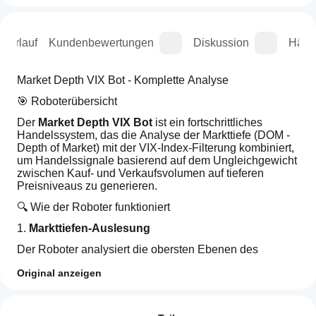
sverlauf
Kundenbewertungen
Diskussion
Häufi
Market Depth VIX Bot - Komplette Analyse
🎯 Roboterübersicht
Der 
Market Depth VIX Bot
 ist ein fortschrittliches 
Handelssystem, das die Analyse der Markttiefe (DOM - 
Depth of Market) mit der VIX-Index-Filterung kombiniert, 
um Handelssignale basierend auf dem Ungleichgewicht 
zwischen Kauf- und Verkaufsvolumen auf tieferen 
Preisniveaus zu generieren.
🔍 Wie der Roboter funktioniert
1. 
Markttiefen-Auslesung
Der Roboter analysiert die obersten Ebenen des 
Orderbuchs, um das Ungleichgewicht zwischen Kauf- 
Original anzeigen
und Verkaufsvolumen zu berechnen. Im Live-Modus liest 
Handelsprofil
er echte DOM-Daten vom Broker, während im Backtest 
Wie
simulierte Daten generiert werden.
starte
Bewertungen: 0