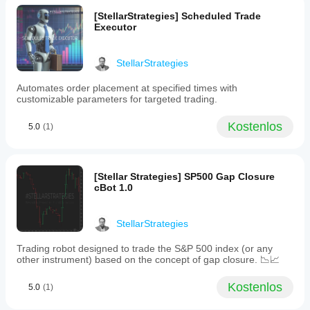
higher
timeframe
[StellarStrategies] Scheduled Trade
trends.
Executor
-
Sound
alerts
StellarStrategies
for
timely
Automates order placement at specified times with
notifications.
customizable parameters for targeted trading.
The
indicator
Kostenlos
supports
5.0
(1)
trading
across
various
markets
[Stellar Strategies] SP500 Gap Closure
including
cBot 1.0
Forex,
indices,
commodities,
StellarStrategies
stocks,
and
cryptocurrencies
Trading robot designed to trade the S&P 500 index (or any
with
other instrument) based on the concept of gap closure. 📉📈
symbols
such
Kostenlos
5.0
(1)
as
BTCUSD,