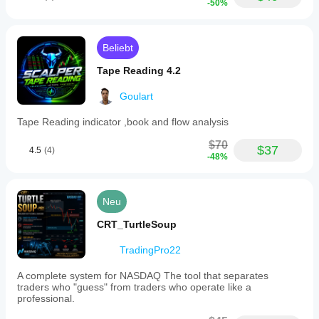
-50%
Beliebt
Tape Reading 4.2
Goulart
Tape Reading indicator ,book and flow analysis
$70
$37
4.5
(4)
-48%
Neu
CRT_TurtleSoup
TradingPro22
A complete system for NASDAQ The tool that separates
traders who "guess" from traders who operate like a
professional.