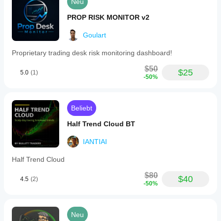
Neu
PROP RISK MONITOR v2
Goulart
Proprietary trading desk risk monitoring dashboard!
$50
$25
5.0
(1)
-50%
Beliebt
Half Trend Cloud BT
IANTIAI
Half Trend Cloud
$80
$40
4.5
(2)
-50%
Neu