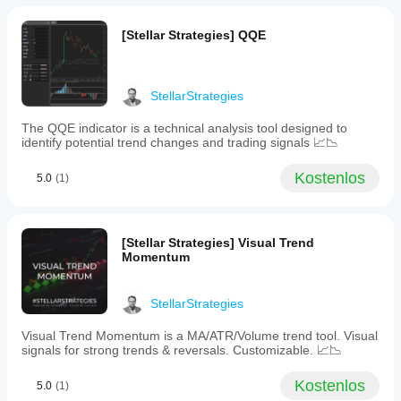
EURUSD,
GBPUSD,
NAS100,
[Stellar Strategies] QQE
and
XAUUSD.
It
is
StellarStrategies
designed
to
The QQE indicator is a technical analysis tool designed to
assist
identify potential trend changes and trading signals 📈📉
traders
in
Kostenlos
making
5.0
(1)
informed
decisions
by
providing
[Stellar Strategies] Visual Trend
clear
Momentum
entry,
exit,
and
StellarStrategies
reversal
signals
based
Visual Trend Momentum is a MA/ATR/Volume trend tool. Visual
on
signals for strong trends & reversals. Customizable. 📈📉
ADX
trend
Kostenlos
5.0
(1)
strength