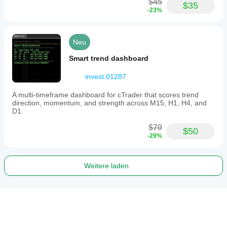
$45
$35
-23%
Neu
Smart trend dashboard
invest.01287
A multi-timeframe dashboard for cTrader that scores trend
direction, momentum, and strength across M15, H1, H4, and
D1.
$70
$50
-29%
Weitere laden