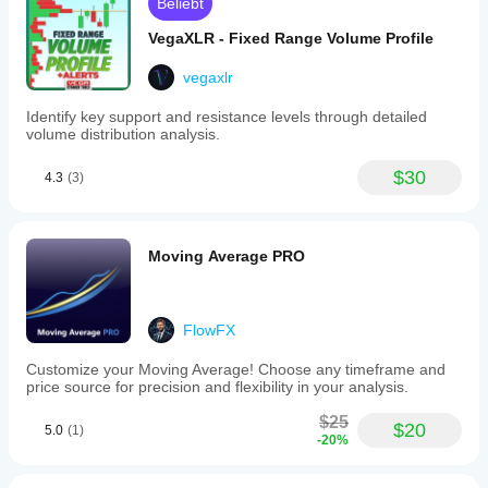
Beliebt
VegaXLR - Fixed Range Volume Profile
vegaxlr
Identify key support and resistance levels through detailed
volume distribution analysis.
$30
4.3
(3)
Moving Average PRO
FlowFX
Customize your Moving Average! Choose any timeframe and
price source for precision and flexibility in your analysis.
$25
$20
5.0
(1)
-20%