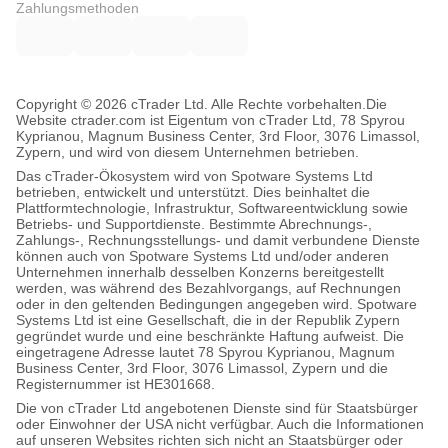
Zahlungsmethoden
Copyright © 2026 cTrader Ltd. Alle Rechte vorbehalten.
Die
Website ctrader.com ist Eigentum von cTrader Ltd, 78 Spyrou
Kyprianou, Magnum Business Center, 3rd Floor, 3076 Limassol,
Zypern, und wird von diesem Unternehmen betrieben.
Das cTrader-Ökosystem wird von Spotware Systems Ltd
betrieben, entwickelt und unterstützt. Dies beinhaltet die
Plattformtechnologie, Infrastruktur, Softwareentwicklung sowie
Betriebs- und Supportdienste. Bestimmte Abrechnungs-,
Zahlungs-, Rechnungsstellungs- und damit verbundene Dienste
können auch von Spotware Systems Ltd und/oder anderen
Unternehmen innerhalb desselben Konzerns bereitgestellt
werden, was während des Bezahlvorgangs, auf Rechnungen
oder in den geltenden Bedingungen angegeben wird. Spotware
Systems Ltd ist eine Gesellschaft, die in der Republik Zypern
gegründet wurde und eine beschränkte Haftung aufweist. Die
eingetragene Adresse lautet 78 Spyrou Kyprianou, Magnum
Business Center, 3rd Floor, 3076 Limassol, Zypern und die
Registernummer ist HE301668.
Die von cTrader Ltd angebotenen Dienste sind für Staatsbürger
oder Einwohner der USA nicht verfügbar. Auch die Informationen
auf unseren Websites richten sich nicht an Staatsbürger oder