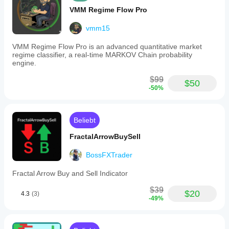
VMM Regime Flow Pro
vmm15
VMM Regime Flow Pro is an advanced quantitative market
regime classifier, a real-time MARKOV Chain probability
engine.
$99
$50
-50%
Beliebt
FractalArrowBuySell
BossFXTrader
Fractal Arrow Buy and Sell Indicator
$39
$20
4.3
(3)
-49%