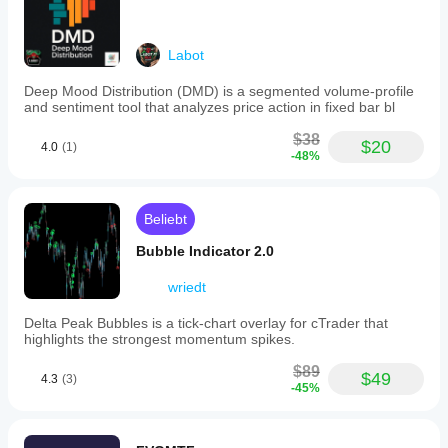
Labot
Deep Mood Distribution (DMD) is a segmented volume-profile
and sentiment tool that analyzes price action in fixed bar bl
$38
$20
4.0
(1)
-48%
Beliebt
Bubble Indicator 2.0
wriedt
Delta Peak Bubbles is a tick‑chart overlay for cTrader that
highlights the strongest momentum spikes.
$89
$49
4.3
(3)
-45%