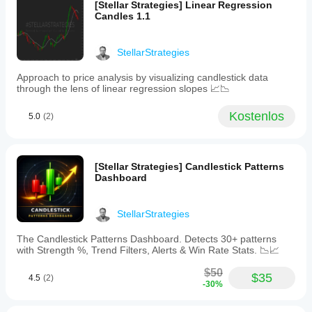
lines)
[Stellar Strategies] Linear Regression
and
Candles 1.1
bearish
(orange
lines)
StellarStrategies
divergence
alerts
Approach to price analysis by visualizing candlestick data
to
through the lens of linear regression slopes 📈📉
identify
potential
Kostenlos
reversals.
5.0
(2)
-
Customizable
appearance
for
[Stellar Strategies] Candlestick Patterns
dark/light
Dashboard
themes
and
exit
StellarStrategies
symbols.
-
Optional
The Candlestick Patterns Dashboard. Detects 30+ patterns
MTF
with Strength %, Trend Filters, Alerts & Win Rate Stats. 📉📈
filter
to
$50
$35
4.5
(2)
align
-30%
signals
with