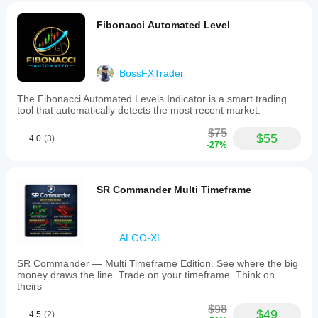
Fibonacci Automated Level
BossFXTrader
The Fibonacci Automated Levels Indicator is a smart trading
tool that automatically detects the most recent market.
$75
$55
4.0
(3)
-27%
SR Commander Multi Timeframe
ALGO-XL
SR Commander — Multi Timeframe Edition. See where the big
money draws the line. Trade on your timeframe. Think on
theirs
$98
$49
4.5
(2)