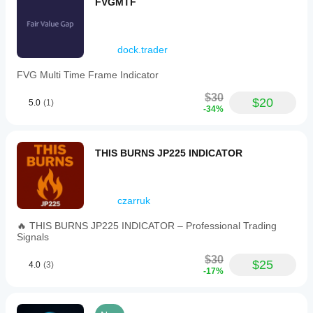
FVGMTF
dock.trader
FVG Multi Time Frame Indicator
$30
$20
5.0
(1)
-34%
THIS BURNS JP225 INDICATOR
czarruk
🔥 THIS BURNS JP225 INDICATOR – Professional Trading
Signals
$30
$25
4.0
(3)
-17%