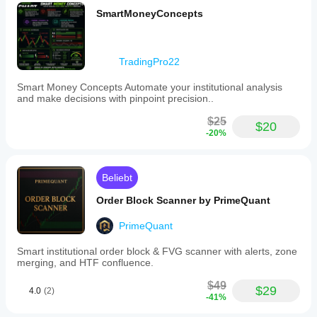
SmartMoneyConcepts
TradingPro22
Smart Money Concepts Automate your institutional analysis
and make decisions with pinpoint precision..
$25
$20
-20%
Beliebt
Order Block Scanner by PrimeQuant
PrimeQuant
Smart institutional order block & FVG scanner with alerts, zone
merging, and HTF confluence.
$49
$29
4.0
(2)
-41%