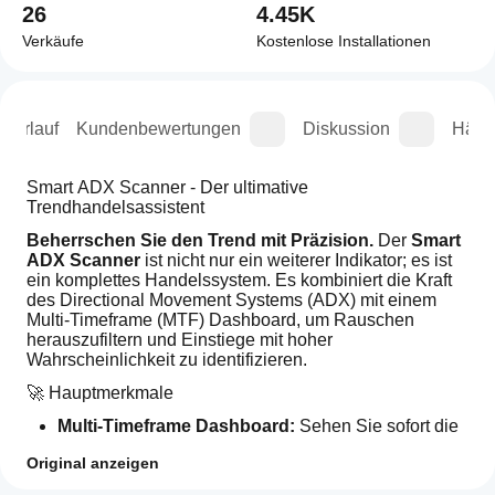
26
4.45K
Verkäufe
Kostenlose Installationen
sverlauf
Kundenbewertungen
Diskussion
Häufi
Smart ADX Scanner - Der ultimative 
Trendhandelsassistent
Beherrschen Sie den Trend mit Präzision.
 Der 
Smart 
ADX Scanner
 ist nicht nur ein weiterer Indikator; es ist 
ein komplettes Handelssystem. Es kombiniert die Kraft 
des Directional Movement Systems (ADX) mit einem 
Multi-Timeframe (MTF) Dashboard, um Rauschen 
herauszufiltern und Einstiege mit hoher 
Wahrscheinlichkeit zu identifizieren.
🚀 Hauptmerkmale
Multi-Timeframe Dashboard:
 Sehen Sie sofort die 
Trendrichtung (Bulle/Bär) und die ADX-Stärke über 
Original anzeigen
die Zeitrahmen M15, H1, H4 und Daily direkt auf 
Ihrem Chart.
Wie kann