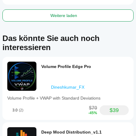
and
momentum.
Weitere laden
Indikatorprofil
Das könnte Sie auch noch
interessieren
Volume Profile Edge Pro
Dineshkumar_FX
Volume Profile + VWAP with Standard Deviations
$70
$39
3.0
(2)
-45%
Deep Mood Distribution_v1.1