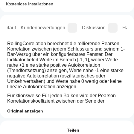
Kostenlose Installationen
sverlauf
Kundenbewertungen
Diskussion
Häufi
RollingCorrelation berechnet die rollierende Pearson-
Korrelation zwischen jedem Schlusskurs und seinem 1-
Bar-Verzug über ein konfigurierbares Fenster. Der 
Indikator liefert Werte im Bereich [-1, 1], wobei Werte 
nahe +1 eine starke positive Autokorrelation 
(Trendfortsetzung) anzeigen, Werte nahe -1 eine starke 
negative Autokorrelation (oszillatorisches oder 
Umkehrverhalten) und Werte nahe 0 wenig oder keine 
lineare Autokorrelation anzeigen.
Funktionsweise Für jeden Balken wird der Pearson-
Korrelationskoeffizient zwischen der Serie der 
Schlusskurse und derselben Serie, die um einen Balken 
Original anzeigen
verschoben ist, über das angegebene Periodenfenster 
(Standard 20) berechnet. Die Implementierung 
Wie kann
KI-Zusammenfassung
verwendet die Standardformel für Kovarianz / Varianz, 
ich einen
Bewertungen: 0
RollingCorrelation
um einen einzelnen Korrelationswert pro Balken zu 
Indikator
Teilen
is
erzeugen.