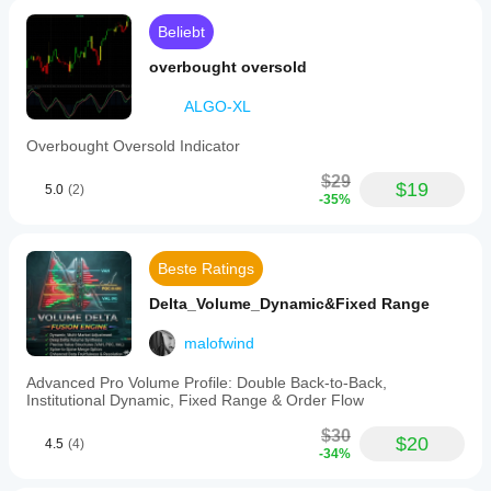
Beliebt
overbought oversold
ALGO-XL
Overbought Oversold Indicator
$29
$19
5.0
(2)
-35%
Beste Ratings
Delta_Volume_Dynamic&Fixed Range
malofwind
Advanced Pro Volume Profile: Double Back-to-Back,
Institutional Dynamic, Fixed Range & Order Flow
$30
$20
4.5
(4)
-34%