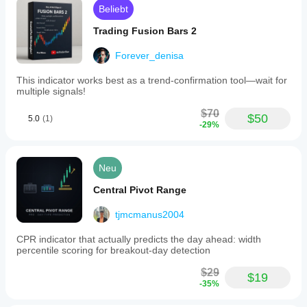
for
Beliebt
confirmation.
It
Trading Fusion Bars 2
supports
various
Forever_denisa
markets
including
This indicator works best as a trend-confirmation tool—wait for
Forex,
multiple signals!
stocks,
indices,
$70
commodities,
$50
5.0
(1)
and
-29%
cryptocurrencies,
and
is
Neu
applicable
across
Central Pivot Range
multiple
timeframes
from
tjmcmanus2004
scalping
(M1–
CPR indicator that actually predicts the day ahead: width
M15)
percentile scoring for breakout-day detection
to
swing
$29
$19
trading.
-35%
The
indicator