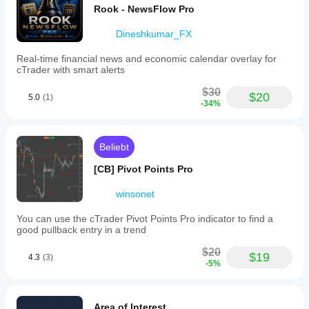
close
EURUSD H1 mit Period=20 zeigt starke Korrelation 
Rook - NewsFlow Pro
prices
während einer Trendphase.
and
BTCUSD 1H zeigt oszillatorisches Verhalten und 
Dineshkumar_FX
the
Perioden negativer Korrelation.
same
XAUUSD 15m zeigt Scalping-Einsatz mit kurzer 
Real-time financial news and economic calendar overlay for
series
Period.
cTrader with smart alerts
shifted
by
$30
one
$20
5.0
(1)
bar
-34%
within
the
specified
Beliebt
period.
This
[CB] Pivot Points Pro
calculation
uses
standard
winsonet
covariance
and
You can use the cTrader Pivot Points Pro indicator to find a
variance
good pullback entry in a trend
formulas
to
$20
$19
generate
4.3
(3)
-5%
a
single
correlation
value
Area of Interest