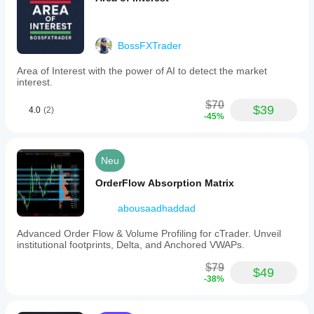
per
bar.
Traders
can
BossFXTrader
use
this
Area of Interest with the power of AI to detect the market
indicator
interest.
to
identify
$70
trend
$39
4.0
(2)
strength
-45%
or
potential
reversals,
Neu
applying
threshold
OrderFlow Absorption Matrix
crossings
or
sustained
abousaadhaddad
changes
in
Advanced Order Flow & Volume Profiling for cTrader. Unveil
correlation
institutional footprints, Delta, and Anchored VWAPs.
as
signals.
$79
$49
It
-38%
is
useful
for