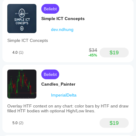
Beliebt
Simple ICT Concepts
dev.ndhung
Simple ICT Concepts
$34
$19
4.0
(1)
-45%
Beliebt
Candles_Painter
ImperialDelta
Overlay HTF context on any chart: color bars by HTF and draw
filled HTF bodies with optional High/Low lines.
$19
5.0
(2)