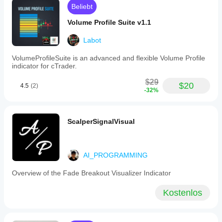
trend-
Beliebt
following
strategies
Volume Profile Suite v1.1
when
correlation
Labot
is
positive
VolumeProfileSuite is an advanced and flexible Volume Profile
and
indicator for cTrader.
for
mean-
$29
reversion
$20
4.5
(2)
tactics
-32%
when
correlation
is
ScalperSignalVisual
negative.
The
indicator
can
be
AI_PROGRAMMING
combined
with
Overview of the Fade Breakout Visualizer Indicator
volatility
filters
Kostenlos
and
other
trend
indicators