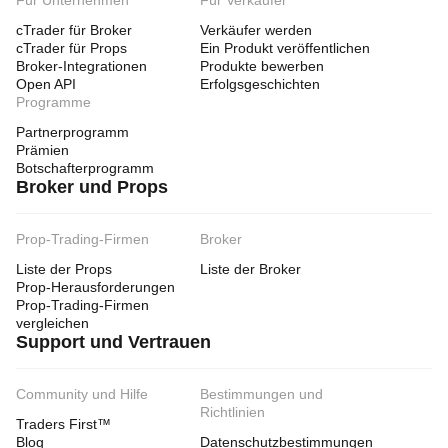
Für Unternehmen
Für Verkäufer
cTrader für Broker
Verkäufer werden
cTrader für Props
Ein Produkt veröffentlichen
Broker-Integrationen
Produkte bewerben
Open API
Erfolgsgeschichten
Programme
Partnerprogramm
Prämien
Botschafterprogramm
Broker und Props
Prop-Trading-Firmen
Broker
Liste der Props
Liste der Broker
Prop-Herausforderungen
Prop-Trading-Firmen
vergleichen
Support und Vertrauen
Community und Hilfe
Bestimmungen und
Richtlinien
Traders First™
Blog
Datenschutzbestimmungen