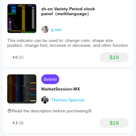
requires
at
zh-cn Variety Period clock
least
panel（multilanguage）
Period+1
bars
to
g.swc
compute
values
This indicator can be used to: change color, shape size,
and
position, change font, increase or decrease, and other function
is
intended
as
$19
4.0
(1)
a
supplementary
tool
rather
Beliebt
than
a
MarketSession-MX
standalone
trading
system.
Thomas-Sparrow
Indikatorprofil
😎Read the description before purchasing💩
$19
4.3
(3)