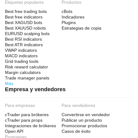
Etiquetas populares
Productos
Best free trading bots
cBots
Best free indicators
Indicadores
Best XAGUSD bots
Plugins
Best XAUUSD robots
Estrategias de copia
EURUSD scalping bots
Best RSI indicators
Best ATR indicators
VWAP indicators
MACD indicators
Grid trading tools
Risk reward calculator
Margin calculators
Trade manager panels
Más
Empresa y vendedores
Para empresas
Para vendedores
cTrader para brókeres
Convertirse en vendedor
cTrader para props
Publicar un producto
Integraciones de brókeres
Promocionar productos
Open API
Casos de éxito
Programas