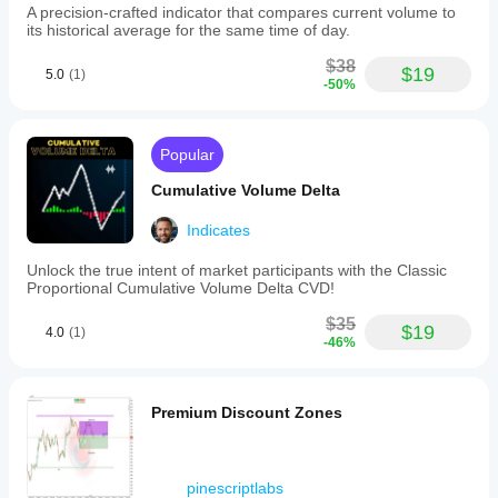
A precision-crafted indicator that compares current volume to
its historical average for the same time of day.
$38
$19
5.0
(1)
-50%
Popular
Cumulative Volume Delta
Indicates
Unlock the true intent of market participants with the Classic
Proportional Cumulative Volume Delta CVD!
$35
$19
4.0
(1)
-46%
Premium Discount Zones
pinescriptlabs