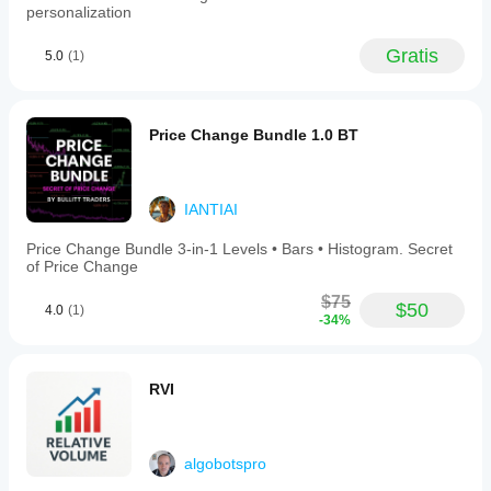
personalization
Gratis
5.0
(1)
Price Change Bundle 1.0 BT
IANTIAI
Price Change Bundle 3-in-1 Levels • Bars • Histogram. Secret
of Price Change
$75
$50
4.0
(1)
-34%
RVI
algobotspro