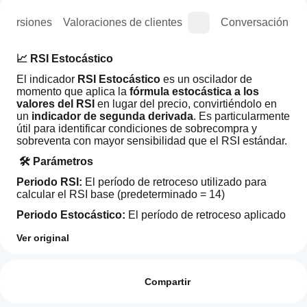
e versiones
Valoraciones de clientes
Conversación
📈 RSI Estocástico
El indicador 
RSI Estocástico
 es un oscilador de 
momento que aplica la 
fórmula estocástica a los 
valores del RSI
 en lugar del precio, convirtiéndolo en 
un 
indicador de segunda derivada
. Es particularmente 
útil para identificar condiciones de sobrecompra y 
sobreventa con mayor sensibilidad que el RSI estándar.
 🛠️ Parámetros
Periodo RSI: 
El período de retroceso utilizado para 
calcular el RSI base (predeterminado = 14)
Periodo Estocástico: 
El período de retroceso aplicado 
a los valores del RSI para calcular el RSI Estocástico 
Ver original
(predeterminado = 14)
Perfil del indicador
¿Cómo
Periodo %K: 
El período de suavizado para la línea %K 
puedo
Valoraciones: 0
(predeterminado = 3)
empezar
Compartir
Periodo %D: 
El período de suavizado para la línea %D 
a utilizar
(predeterminado = 3)