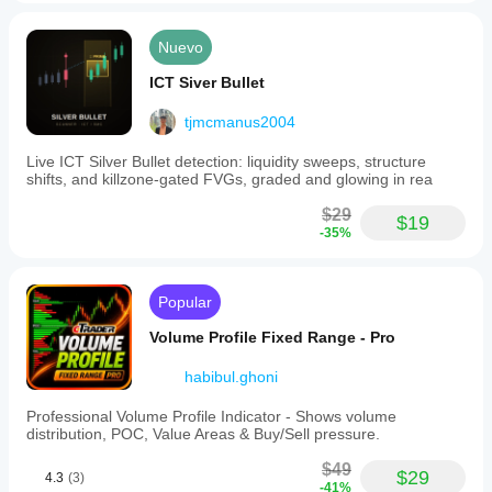
Nuevo
ICT Siver Bullet
tjmcmanus2004
Live ICT Silver Bullet detection: liquidity sweeps, structure
shifts, and killzone-gated FVGs, graded and glowing in rea
$29
$19
-35%
Popular
Volume Profile Fixed Range - Pro
habibul.ghoni
Professional Volume Profile Indicator - Shows volume
distribution, POC, Value Areas & Buy/Sell pressure.
$49
$29
4.3
(3)
-41%