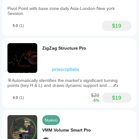
Pivot Point with base zone daily Asia-London-New york
Session.
$19
5.0
(1)
ZigZag Structure Pro
pinescriptlabs
🎯Automatically identifies the market's significant turning
points (key H & L) and draws dynamic support and.....✍️
$20
$19
4.0
(1)
-5%
Nuevo
VMM Volume Smart Pro