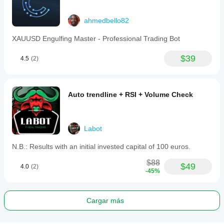
ahmedbello82
XAUUSD Engulfing Master - Professional Trading Bot
$39
4.5
(2)
Auto trendline + RSI + Volume Check
Labot
N.B.: Results with an initial invested capital of 100 euros.
$88
$49
4.0
(2)
-45%
Cargar más