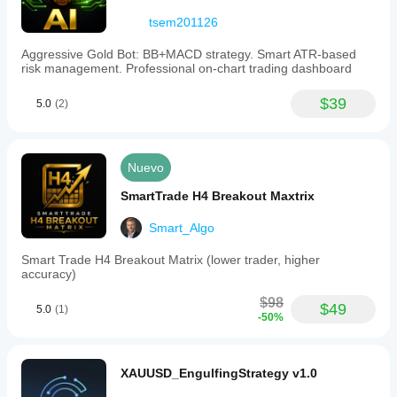
tsem201126
Aggressive Gold Bot: BB+MACD strategy. Smart ATR-based
risk management. Professional on-chart trading dashboard
$39
5.0
(2)
Nuevo
SmartTrade H4 Breakout Maxtrix
Smart_Algo
Smart Trade H4 Breakout Matrix (lower trader, higher
accuracy)
$98
$49
5.0
(1)
-50%
XAUUSD_EngulfingStrategy v1.0