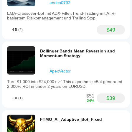
enrico0702
EMA-Crossover-Bot mit ADX-Filter:Trend-Trading mit ATR-
basiertem Risikomanagement und Trailing Stop.
$49
4.5
(2)
Bollinger Bands Mean Reversion and
Momentum Strategy
ApexVector
Turn $1,000 into $24,000+ 📈 This algorithmic cBot generated
2,300% ROI in under 2 years on EURUSD.
$51
$39
1.0
(1)
-24%
FTMO_AI_Adaptive_Bot_Fixed