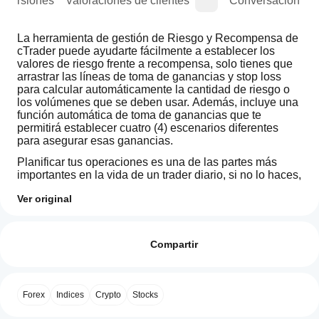
e versiones
Valoraciones de clientes
Conversación
La herramienta de gestión de Riesgo y Recompensa de 
cTrader puede ayudarte fácilmente a establecer los 
valores de riesgo frente a recompensa, solo tienes que 
arrastrar las líneas de toma de ganancias y stop loss 
para calcular automáticamente la cantidad de riesgo o 
los volúmenes que se deben usar. Además, incluye una 
función automática de toma de ganancias que te 
permitirá establecer cuatro (4) escenarios diferentes 
para asegurar esas ganancias.
Planificar tus operaciones es una de las partes más 
importantes en la vida de un trader diario, si no lo haces, 
fracasarás; esta herramienta te permitirá establecer 
Ver original
fácilmente tus objetivos de toma de ganancias y stop 
Perfil de operaciones
loss según tu apetito de riesgo.
¿Cómo
inicio
Valoraciones: 0
un
Compartir
Características clave
cBot?
Después
Arrastra la línea TP/SL para calcular 
¿Qué
de la
automáticamente los valores de riesgo/recompensa
Valoraciones de clientes
Forex
Indices
Crypto
Stocks
aplicaciones
instalación,
Toma de ganancias automática 
de cTrader
inicie una
para 
órdenes 
pendientes.