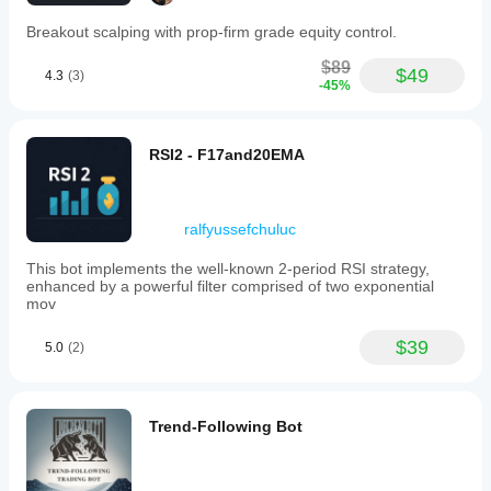
Breakout scalping with prop-firm grade equity control.
$89
$49
4.3
(3)
-45%
RSI2 - F17and20EMA
ralfyussefchuluc
This bot implements the well-known 2-period RSI strategy,
enhanced by a powerful filter comprised of two exponential
mov
$39
5.0
(2)
Trend-Following Bot