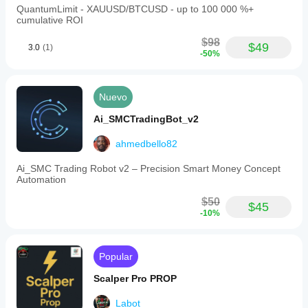
QuantumLimit - XAUUSD/BTCUSD - up to 100 000 %+
cumulative ROI
$98
$49
3.0
(1)
-50%
Nuevo
Ai_SMCTradingBot_v2
ahmedbello82
Ai_SMC Trading Robot v2 – Precision Smart Money Concept
Automation
$50
$45
-10%
Popular
Scalper Pro PROP
Labot