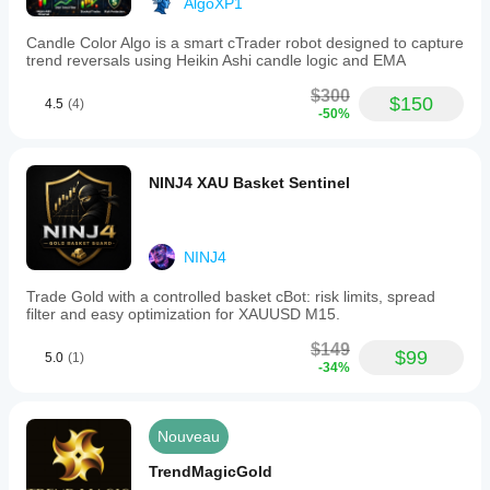
AlgoXP1
Candle Color Algo is a smart cTrader robot designed to capture
trend reversals using Heikin Ashi candle logic and EMA
$300
$150
4.5
(4)
-50%
NINJ4 XAU Basket Sentinel
--------------------------------------------------------------------------------
--------------------------------------------
NINJ4
Appendix: Detailed Comparison with the Previous 
Version ("Pro")
Trade Gold with a controlled basket cBot: risk limits, spread
filter and easy optimization for XAUUSD M15.
Certainly. Let's compare the two cBots you provided:
$149
$99
Bot 1:
Dynamic Trendline Deluxe Pro Bot
, the 
5.0
(1)
-34%
more complex one we analyzed
Bot 2:
 DynamicTrendlineProBot (the previous 
version "V22")
Nouveau
We'll call the first one "Unified" (or Deluxe Pro) and the 
second one "Pro" for simplicity.
TrendMagicGold