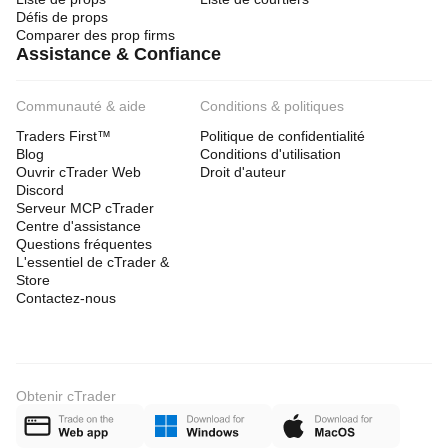
Support Price Source
Défis de props
Description:
 Determines which price points are 
Comparer des prop firms
used to find the two lowest points for the support 
Assistance & Confiance
trendline.
Close
: Uses the closing price of each 
candle.
Communauté & aide
Conditions & politiques
HighLow
Low
: Uses the low price (
) of each 
Traders First™
candle.
Politique de confidentialité
Blog
Conditions d'utilisation
Default:
 Close
Ouvrir cTrader Web
Droit d'auteur
Discord
Resistance Price Source
Serveur MCP cTrader
Description:
 Determines which price points are 
Centre d'assistance
used to find the two highest points for the 
Questions fréquentes
resistance trendline.
L'essentiel de cTrader &
Close
: Uses the closing price of each 
Store
candle.
Contactez-nous
HighLow
High
: Uses the high price (
) of 
each candle.
Default:
 Close
Group: Trendline Validation
Obtenir cTrader
Use Touch Validation
true
Description:
 If set to 
, enables an 