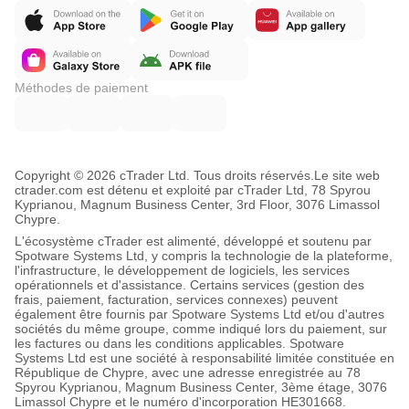
additional check requiring the calculated 
trendline to be touched by a minimum number of 
candles within the lookback period to be 
considered valid.
Default:
 false
Méthodes de paiement
Min Touches Required
Description:
 Specifies the minimum number of 
candle touches (including the two defining 
points) required for a trendline to be considered 
Use Touch Validation
valid. Only active if 
true
Copyright © 2026 cTrader Ltd. Tous droits réservés.
is 
.
Le site web
ctrader.com est détenu et exploité par cTrader Ltd, 78 Spyrou
Default:
 3
Kyprianou, Magnum Business Center, 3rd Floor, 3076 Limassol
Min Value:
 2
Chypre.
Touch Tolerance (Pips)
L'écosystème cTrader est alimenté, développé et soutenu par
Description:
 Defines how close (in pips) a 
Spotware Systems Ltd, y compris la technologie de la plateforme,
candle's high/low/close (depending on Price 
l'infrastructure, le développement de logiciels, les services
opérationnels et d'assistance. Certains services (gestion des
Source) must be to the trendline to be counted 
frais, paiement, facturation, services connexes) peuvent
Use Touch 
as a "touch". Only active if 
également être fournis par Spotware Systems Ltd et/ou d'autres
Validation
true
 is 
.
sociétés du même groupe, comme indiqué lors du paiement, sur
Default:
 2.0
les factures ou dans les conditions applicables. Spotware
Min Value:
 0.1
Systems Ltd est une société à responsabilité limitée constituée en
République de Chypre, avec une adresse enregistrée au 78
Use Slope Filter
Spyrou Kyprianou, Magnum Business Center, 3ème étage, 3076
true
Description:
 If set to 
, enables filtering of 
Limassol Chypre et le numéro d'incorporation HE301668.