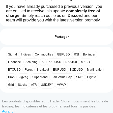
If you have already purchased a previous version, you 
are entitled to receive this update 
completely free of 
charge
. Simply reach out to us on 
Discord
 and our 
team will provide you with the latest version promptly.
Profil de trading
Comment
Here's a concise summary of all changes made to the 
démarrer
Avis : 1
cBot compared to the original version: 
https://ctrader.com/products/3775
un cBot ?
Partager
5
Après
0 %
DISCONTINUES
Quelles
l'installation,
4
0 %
sont les
démarrez
Signal
Indices
Commodities
GBPUSD
RSI
Bollinger
3
applications
100 %
une
instance
cTrader
2
Fibonacci
0 %
Scalping
AI
XAUUSD
NAS100
MACD
cloud ou
prenant en
1
0 %
locale
BTCUSD
du
Forex
Breakout
EURUSD
NZDUSD
Martingale
charge les
cBot.
Thanks.
cBots ?
Prop
ZigZag
Supertrend
Fair Value Gap
SMC
Crypto
Toutes les
Comment
Grid
Stocks
ATR
USDJPY
VWAP
applications
Avis clients
puis-je tester
cTrader
les
prennent en
charge
performances
Les produits disponibles sur cTrader Store, notamment les bots de
5
4
3
2
1
Tout
l'exécution
du cBot ?
trading, les indicateurs et les plug-ins, sont fournis par des
cloud des
développeurs tiers et mis à disposition à titre informatif et à des fins
Agrandir
Exécutez le