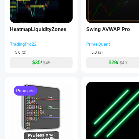
HeatmapLiquidityZones
Swing AVWAP Pro
TradingPro22
PrimeQuant
5.0
(2)
5.0
(2)
$35
/
$29
/
$45
$49
Populaire