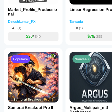
Market_Profile_Prodessio
Linear Regression Pr
nal
Dineshkumar_FX
Tarwada
4.0
(1)
5.0
(1)
$30
/
$79
/
$40
$99
Populaire
Nouveau
Samurai Breakout Pro II
Argus_Multipair_mtf