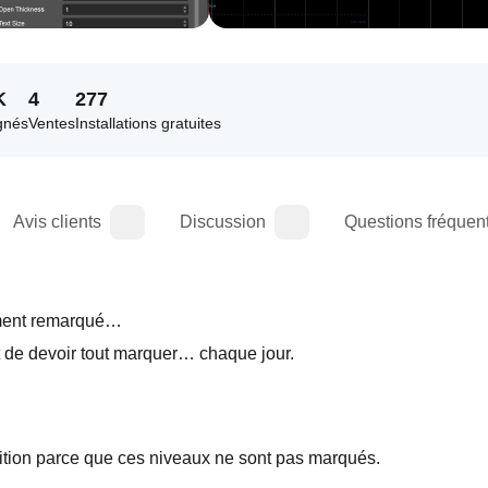
K
4
277
gnés
Ventes
Installations gratuites
Avis clients
Discussion
Questions fréquen
lement remarqué…
est de devoir tout marquer… chaque jour.
sition parce que ces niveaux ne sont pas marqués.