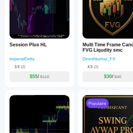
Ultimate Levels le trace pour vous
Vous vous concentrez juste sur le trading.
Session Plus HL
Multi Time Frame Can
FVG Liqudity smc
ImperialDelta
Dineshkumar_FX
3.5
(2)
4.5
(2)
$55
/
$30
/
$110
$40
Populaire