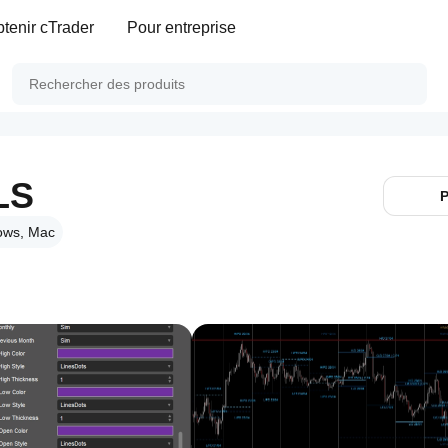
tenir cTrader
Pour entreprise
LS
P
ows, Mac