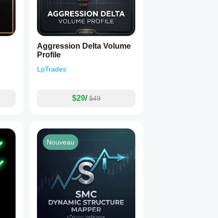
Aggression Delta Volume
Profile
LpTrades
$29
/
$49
Nouveau