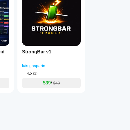
nd
StrongBar v1
luis.gasparin
4.5
(2)
$39
/
$49
uotidien
te