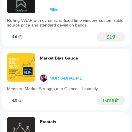
Visualisation
Signaux
Bilite
Exigences
Rolling VWAP with dynamic or fixed time window, customizable
en
source price and standard deviation bands.
matière
de
$19
4.6
(3)
données
Barres seulement
Signaux
Market Bias Gauge
pris en
charge
Inversion
Puissance de la tendance
MURTADHA1441
Atteinte du niveau
Measure Market Strength at a Glance – Instantly
Dépassement de niveau
Gratuit
4.0
(2)
Fractals