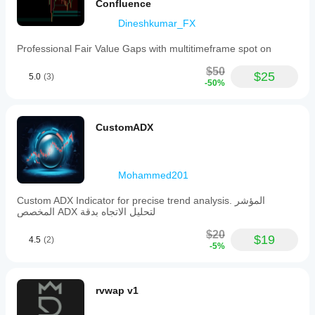
Confluence
the
main
Dineshkumar_FX
price
chart
Professional Fair Value Gaps with multitimeframe spot on
rather
than
$50
a
$25
5.0
(3)
-50%
separate
panel,
enhancing
direct
CustomADX
correlation
between
momentum
and
Mohammed201
price
movements.
Custom ADX Indicator for precise trend analysis. المؤشر
Profil de l'indicateur
المخصص ADX لتحليل الاتجاه بدقة
Catégorie
$20
de
$19
4.5
(2)
l'indicateur
-5%
Dynamique
Type
rvwap v1
de
résultat