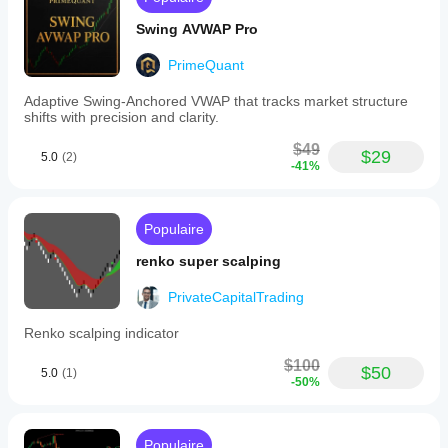
Swing AVWAP Pro
PrimeQuant
Adaptive Swing-Anchored VWAP that tracks market structure
shifts with precision and clarity.
$49
$29
5.0
(2)
-41%
Populaire
renko super scalping
PrivateCapitalTrading
Renko scalping indicator
$100
$50
5.0
(1)
-50%
Populaire