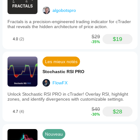
algobotspro
Fractals is a precision-engineered trading indicator for cTrader
that reveals the hidden architecture of price action.
$29
$19
4.0
(2)
-35%
Les mieux notés
Stochastic RSI PRO
FlowFX
Unlock Stochastic RSI PRO in cTrader! Overlay RSI, highlight
zones, and identify divergences with customizable settings.
$40
$28
4.7
(4)
-30%
Nouveau