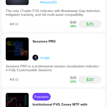
tkhoury331
multiple
tools
simultaneously.
The only cTrader FVG indicator with Breakaway Gap detection,
It
mitigation tracking, and full multi-asset compatibility.
supports
visualization
$40
$25
4.0
(1)
of
-38%
reversal
signals,
trend
strength,
Sessions PRO
and
level
touches
or
cLogic
breaks
based
Sessions PRO is a professional session visualization indicator -
on
4 Fully Customizable Sessions
RSI
behavior.
$25
SC
$20
4.0
(1)
-20%
RSI
Dots
is
intended
Populaire
for
use
Institutional FVG Zones MTF with
on