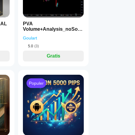
NAL
PVA
Volume+Analysis_noSour
ceCode
Goulart
5.0
(3)
Gratis
Populer