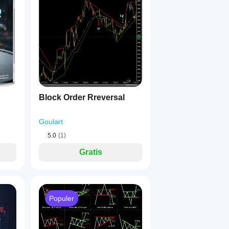
individual
1
Block Order Rreversal
Goulart
5.0
(1)
Gratis
Populer