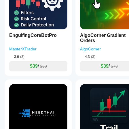
EngulfingCoreBotPro
AlgoCorner Gradient
Orders
MasterXTrader
AlgoCorner
3.6
(3)
4.3
(3)
$39
/
$39
/
$50
$78