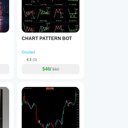
CHART PATTERN BOT
Goulart
4.3
(3)
$46
/
$80