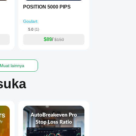
POSITION 5000 PIPS
Goulart
5.0
(1)
$89
/
$150
Muat lainnya
suka