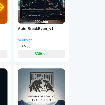
Auto BreakEven_v1
ACukAlgo
4.5
(2)
$39
/
$50