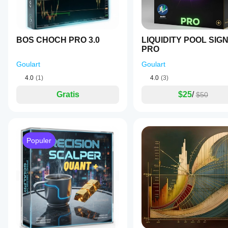
BOS CHOCH PRO 3.0
LIQUIDITY POOL SIG
PRO
Goulart
Goulart
4.0
(1)
4.0
(3)
Gratis
$25
/
$50
Populer