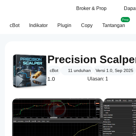
Broker & Prop
Dapat
Prop
cBot
Indikator
Plugin
Copy
Tantangan
Precision Scalpe
cBot
11
unduhan
Versi 1.0, Sep 2025
1.0
Ulasan: 1