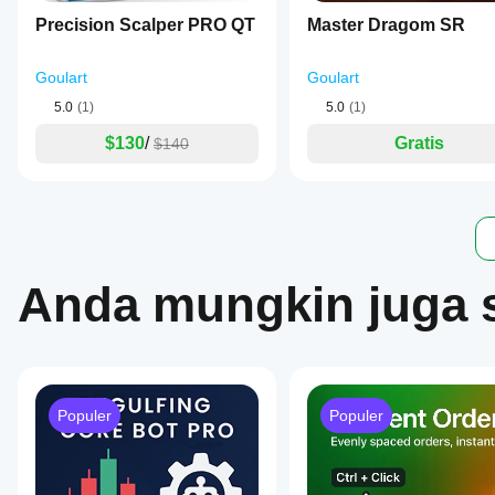
Precision Scalper PRO QT
Master Dragom SR
Goulart
Goulart
5.0
(1)
5.0
(1)
$130
/
Gratis
$140
Anda mungkin juga 
Populer
Populer