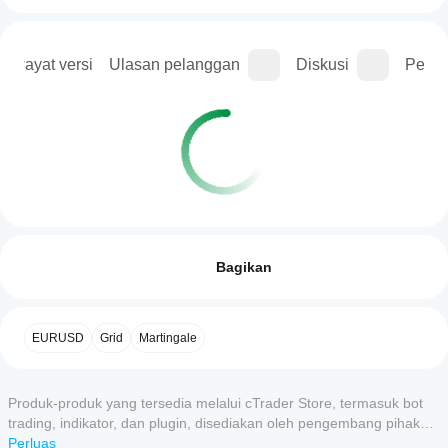
Riwayat versi
Ulasan pelanggan
Diskusi
Perta
Profil trading
Bagaimana
cara
Ulasan: 0
memulai
Bagikan
cBot?
Setelah
Aplikasi
instalasi,
Ulasan pelanggan
EURUSD
Grid
Martingale
cTrader
mulai
mana yang
instance
5
4
3
2
Semua
cloud
mendukung
atau
Produk-produk yang tersedia melalui cTrader Store, termasuk bot
cBot?
lokal
elum ada
trading, indikator, dan plugin, disediakan oleh pengembang pihak
Semua
dari
asan untuk
Bagaimana
ketiga serta hanya ditujukan untuk akses teknis dan informasi.
Perluas
aplikasi