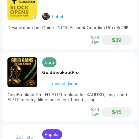
Labot
Review and User Guide: PROP Account Guardian Pro cBot 🛡️
$78
$39
-50%
Baru
GoldBreakoutPro
mihael.dimec
GoldBreakout Pro: H1 ATR breakout for XAUUSD; long+short,
SL/TP at entry, filters noise, risk-based sizing.
$79
$45
-44%
Populer