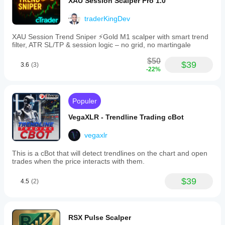
XAU Session Scalper Pro 1.0
traderKingDev
XAU Session Trend Sniper ⚡️Gold M1 scalper with smart trend
filter, ATR SL/TP & session logic – no grid, no martingale
$50
$39
3.6
(3)
-22%
Populer
VegaXLR - Trendline Trading cBot
vegaxlr
This is a cBot that will detect trendlines on the chart and open
trades when the price interacts with them.
$39
4.5
(2)
RSX Pulse Scalper