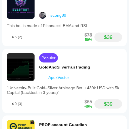
nvcong89
This bot is made of Fibonacci, EMA and RSI.
$78
$39
4.5
(2)
-50%
Populer
GoldAndSilverPairTrading
ApexVector
“University-Built Gold–Silver Arbitrage Bot: +439k USD with 5k
Capital (backtest in 3 years)”
$65
$39
4.0
(3)
-40%
PROP account Guardian