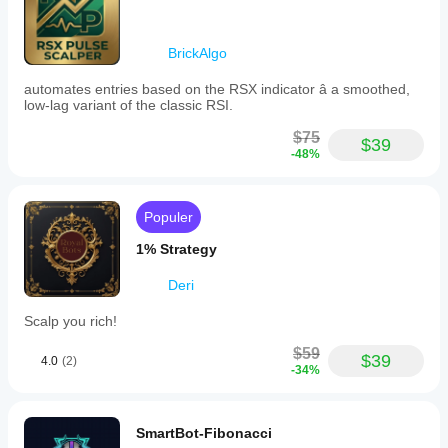
BrickAlgo
automates entries based on the RSX indicator â a smoothed,
low-lag variant of the classic RSI.
$75
$39
-48%
Populer
1% Strategy
Deri
Scalp you rich!
$59
$39
4.0
(2)
-34%
SmartBot-Fibonacci