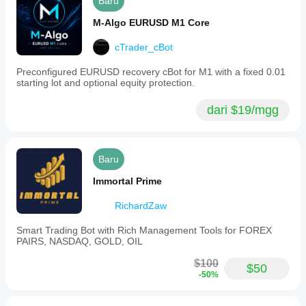
Baru
M-Algo EURUSD M1 Core
cTrader_cBot
Preconfigured EURUSD recovery cBot for M1 with a fixed 0.01
starting lot and optional equity protection.
dari $19/mgg
Baru
Immortal Prime
RichardZaw
Smart Trading Bot with Rich Management Tools for FOREX
PAIRS, NASDAQ, GOLD, OIL
$100
$50
-50%