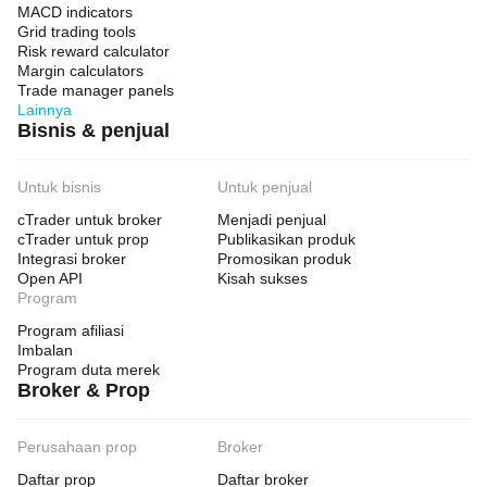
MACD indicators
Grid trading tools
Risk reward calculator
Margin calculators
Trade manager panels
Lainnya
Bisnis & penjual
Untuk bisnis
Untuk penjual
cTrader untuk broker
Menjadi penjual
cTrader untuk prop
Publikasikan produk
Integrasi broker
Promosikan produk
Open API
Kisah sukses
Program
Program afiliasi
Imbalan
Program duta merek
Broker & Prop
Perusahaan prop
Broker
Daftar prop
Daftar broker