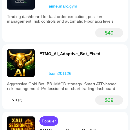
yang
cBot pada
Kinerja dapat
aime.marc.gym
disediakan.
data pasar
bervariasi
historis di
tergantung
Trading dashboard for fast order execution, position
cTrader
pada kondisi
management, risk controls and automatic Fibonacci levels.
Windows
broker, spread,
dan Mac.
dan kualitas
$49
eksekusi.
Pengujian bot
di lingkungan
Anda sendiri
FTMO_AI_Adaptive_Bot_Fixed
akan
membantu
Anda
memahami
tsem201126
kinerja bot
dalam
Aggressive Gold Bot: BB+MACD strategy. Smart ATR-based
penggunaan
risk management. Professional on-chart trading dashboard
sesungguhnya.
$39
5.0
(2)
Populer