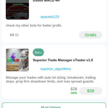
US500 MACD 4H
spacekd123
check my other bots for better profts.
Gratis
4.0
(1)
Baru
Superior Trade Manager cTrader v1.0
superior_algorithms
Manage your trades with auto lot sizing, breakeven, trailing
stops, prop firm drawdown limits, and max spread guards.
$78
$39
-50%
Muat lainnya