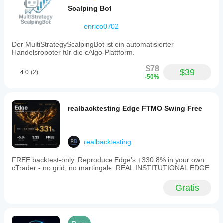
Scalping Bot
enrico0702
Der MultiStrategyScalpingBot ist ein automatisierter
Handelsroboter für die cAlgo-Plattform.
$78
$39
4.0
(2)
-50%
realbacktesting Edge FTMO Swing Free
realbacktesting
FREE backtest-only. Reproduce Edge's +330.8% in your own
cTrader - no grid, no martingale. REAL INSTITUTIONAL EDGE
Gratis