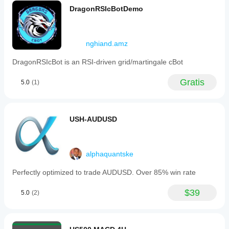
DragonRSIcBotDemo
nghiand.amz
DragonRSIcBot is an RSI-driven grid/martingale cBot
Gratis
5.0
(1)
USH-AUDUSD
alphaquantske
Perfectly optimized to trade AUDUSD. Over 85% win rate
$39
5.0
(2)