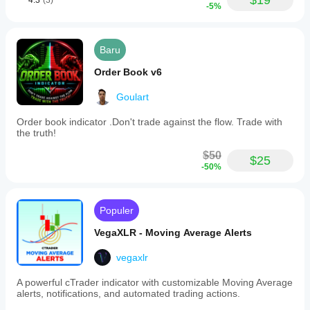
$19
4.3
(3)
-5%
Baru
Order Book v6
Goulart
Order book indicator .Don't trade against the flow. Trade with
the truth!
$50
$25
-50%
Populer
VegaXLR - Moving Average Alerts
vegaxlr
A powerful cTrader indicator with customizable Moving Average
alerts, notifications, and automated trading actions.