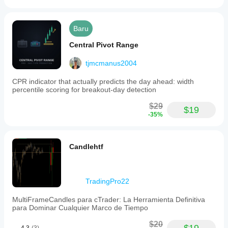
beda untuk
dapat
memahami
memodifikasi
perilaku
parameter
indikator
Baru
untuk
dalam
menyesuaikan
Central Pivot Range
berbagai
indikator
kondisi
dengan
tjmcmanus2004
pasar.
strategi Anda.
CPR indicator that actually predicts the day ahead: width
percentile scoring for breakout-day detection
$29
$19
-35%
Candlehtf
TradingPro22
MultiFrameCandles para cTrader: La Herramienta Definitiva
para Dominar Cualquier Marco de Tiempo
$20