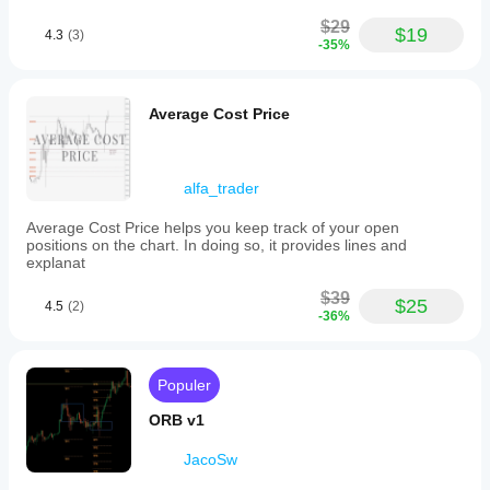
$29
$19
4.3
(3)
-35%
Average Cost Price
alfa_trader
Average Cost Price helps you keep track of your open
positions on the chart. In doing so, it provides lines and
explanat
$39
$25
4.5
(2)
-36%
Populer
ORB v1
JacoSw