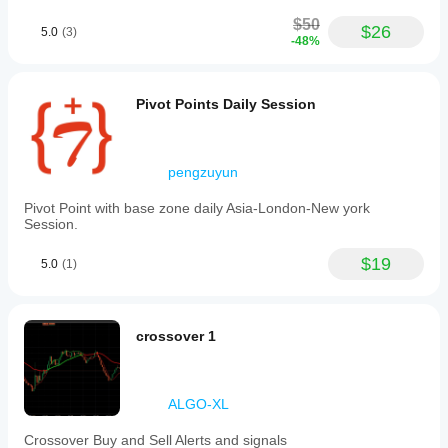
$50
$26
5.0
(3)
-48%
Pivot Points Daily Session
pengzuyun
Pivot Point with base zone daily Asia-London-New york
Session.
$19
5.0
(1)
crossover 1
ALGO-XL
Crossover Buy and Sell Alerts and signals