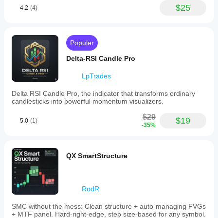
$25
4.2
(4)
Populer
Delta-RSI Candle Pro
LpTrades
Delta RSI Candle Pro, the indicator that transforms ordinary
candlesticks into powerful momentum visualizers.
$29
$19
5.0
(1)
-35%
QX SmartStructure
RodR
SMC without the mess: Clean structure + auto-managing FVGs
+ MTF panel. Hard-right-edge, step size-based for any symbol.