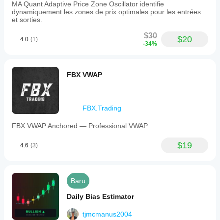
MA Quant Adaptive Price Zone Oscillator identifie
dynamiquement les zones de prix optimales pour les entrées
et sorties.
$30
$20
4.0
(1)
-34%
FBX VWAP
FBX.Trading
FBX VWAP Anchored — Professional VWAP
$19
4.6
(3)
Baru
Daily Bias Estimator
tjmcmanus2004