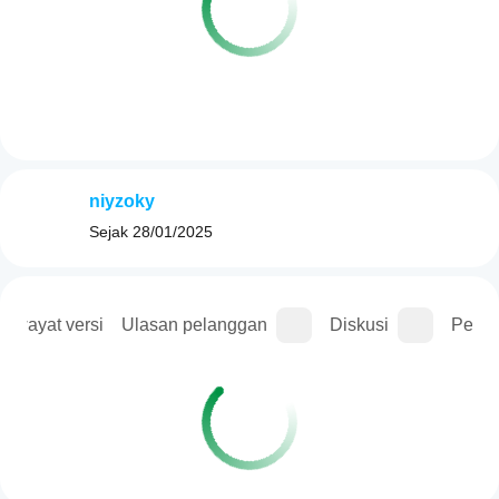
niyzoky
Sejak
28/01/2025
Riwayat versi
Ulasan pelanggan
Diskusi
Perta