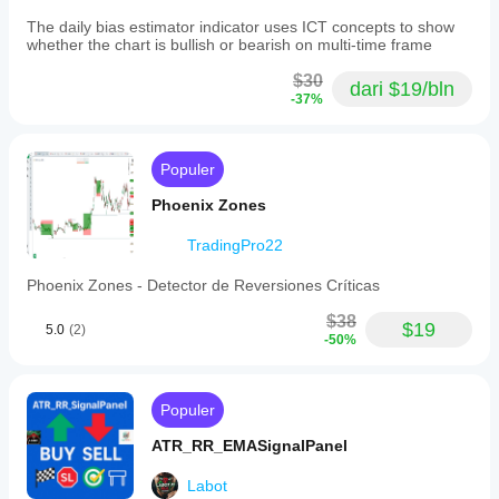
The daily bias estimator indicator uses ICT concepts to show
whether the chart is bullish or bearish on multi-time frame
$30
dari $19/bln
-37%
Populer
Phoenix Zones
TradingPro22
Phoenix Zones - Detector de Reversiones Críticas
$38
$19
5.0
(2)
-50%
Populer
ATR_RR_EMASignalPanel
Labot