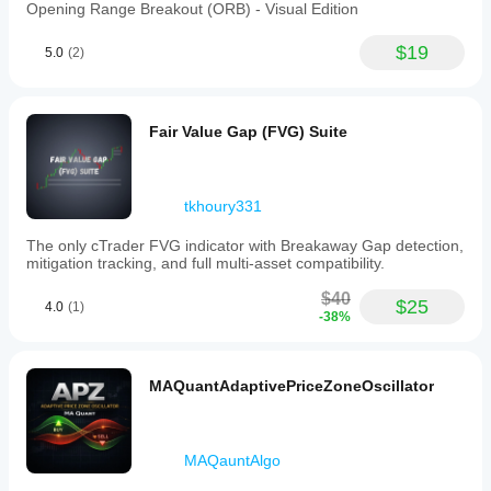
Opening Range Breakout (ORB) - Visual Edition
$19
5.0
(2)
Fair Value Gap (FVG) Suite
tkhoury331
The only cTrader FVG indicator with Breakaway Gap detection,
mitigation tracking, and full multi-asset compatibility.
$40
$25
4.0
(1)
-38%
MAQuantAdaptivePriceZoneOscillator
MAQauntAlgo