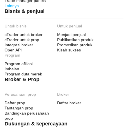
Trade manager panels
Lainnya
Bisnis & penjual
Untuk bisnis
Untuk penjual
cTrader untuk broker
Menjadi penjual
cTrader untuk prop
Publikasikan produk
Integrasi broker
Promosikan produk
Open API
Kisah sukses
Program
Program afiliasi
Imbalan
Program duta merek
Broker & Prop
Perusahaan prop
Broker
Daftar prop
Daftar broker
Tantangan prop
Bandingkan perusahaan
prop
Dukungan & kepercayaan