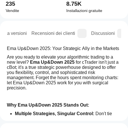
235
8.75K
Vendite
Installazioni gratuite
ogia versioni
Recensioni dei clienti
Discussioni
Ema Up&Down 2025: Your Strategic Ally in the Markets
Are you ready to elevate your algorithmic trading to a 
new level? 
Ema Up&Down 2025
 for cTrader isn't just a 
cBot; it's a true strategic powerhouse designed to offer 
you flexibility, control, and sophisticated risk 
management. Forget the hours spent monitoring charts: 
let Ema Up&Down 2025 work for you with surgical 
precision.
Why Ema Up&Down 2025 Stands Out:
Multiple Strategies, Singular Control:
 Don't tie 
yourself to a single approach! Ema Up&Down 2025 
Come
Riepilogo AI
puts you in command with three customizable and 
faccio
Recensioni: 2