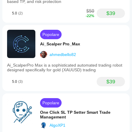
based TP, and risk protection
Trailing Start (Pips in Profit)
$50
$39
Display Name:
 Trailing Start (Pips in Profit)
5.0
(2)
-22%
Default Value:
 10
Minimum Value:
 1
Explanation:
 The number of pips in profit a 
position must reach before the Trailing Stop 
Popolare
begins to operate.
Ai_Scalper Pro_Max
Trailing Distance (Pips from Price)
Display Name:
 Trailing Distance (Pips from 
ahmedbello82
Price)
Default Value:
 10
Ai_ScalperPro Max is a sophisticated automated trading robot
designed specifically for gold (XAUUSD) trading
Minimum Value:
 1
Explanation:
 Once activated, the Stop Loss will 
be maintained at this distance in pips from the 
$39
5.0
(3)
most favorable market price reached (from the 
Bid for Long positions, from the Ask for Short 
positions).
Popolare
Group 5a: Break-Even
One Click SL TP Setter Smart Trade
Use Break-Even
Management
Display Name:
 Use Break-Even
false
Default Value:
 (Disabled)
AlgoXP1
true
Explanation:
 A toggle (true/false). If set to 
, 