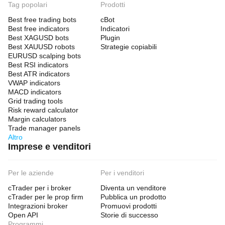
Tag popolari
Prodotti
Best free trading bots
cBot
Best free indicators
Indicatori
Best XAGUSD bots
Plugin
Best XAUUSD robots
Strategie copiabili
EURUSD scalping bots
Best RSI indicators
Best ATR indicators
VWAP indicators
MACD indicators
Grid trading tools
Risk reward calculator
Margin calculators
Trade manager panels
Altro
Imprese e venditori
Per le aziende
Per i venditori
cTrader per i broker
Diventa un venditore
cTrader per le prop firm
Pubblica un prodotto
Integrazioni broker
Promuovi prodotti
Open API
Storie di successo
Programmi