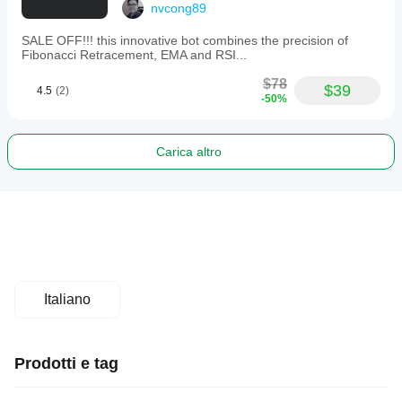
nvcong89
Min Pips BELOW Short MA for SELL
SALE OFF!!! this innovative bot combines the precision of
Display Name:
 Min Pips BELOW Short MA for 
Fibonacci Retracement, EMA and RSI...
SELL
$78
Default Value:
 10.0
$39
4.5
(2)
-50%
Minimum Value:
 0.0
Step:
 0.1
Explanation:
 For the price deviation strategy, 
the minimum number of pips the current price 
Carica altro
(Bid) must be 
below
 the relevant moving 
DeviationShortMA
average (main or 
) to 
generate a sell signal.
Italiano
Prodotti e tag