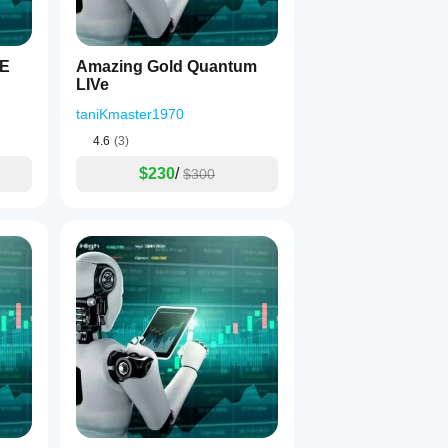
VE
Amazing Gold Quantum
LIVe
taniKmaster1970
4.6
(3)
$230
/
$300