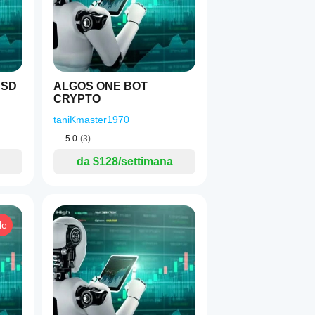
USD
ALGOS ONE BOT
CRYPTO
taniKmaster1970
5.0
(3)
da $128/settimana
le