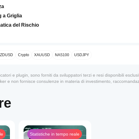
za
 a Griglia
atica del Rischio
ding a griglia progettato per i mercati Forex e CFD, ottimizzato p
tegia avanzata di gestione del capitale con moltiplicatore progre
ZDUSD
Crypto
XAUUSD
NAS100
USDJPY
istanza regolabile
Martingale)
dicatori e plugin, sono forniti da sviluppatori terzi e resi disponibili escl
ale
oker e non fornisce consulenze in materia di investimento, raccomandaz
elezionate
tici
izioni aperte
re
le
Statistiche in tempo reale