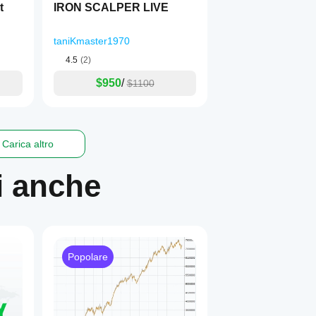
bot
IRON SCALPER LIVE
taniKmaster1970
4.5
(2)
$950
/
$1100
Carica altro
i anche
Popolare