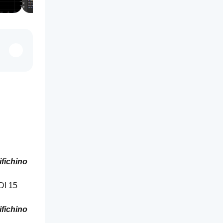
fichino 
 15 
fichino 