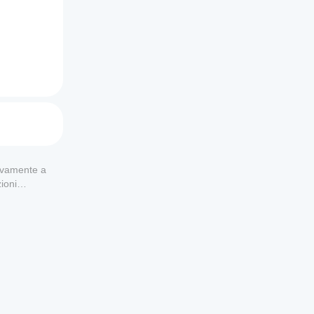
er lo 
ssivo di 
usivamente a
ioni