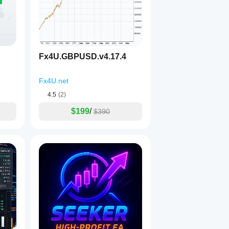
Fx4U.GBPUSD.v4.17.4
Fx4U.net
4.5
(2)
$199
/
$390