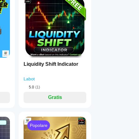
when a cross happens
 EMAs
Importance threshold
 + 
culation)
 = false
Liquidity Shift Indicator
 trade
Labot
-score EMAs get larger size)
5.0
(1)
Gratis
ominance
Popolare
only