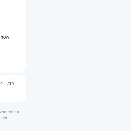
 how 
00
ATR
 for selling/branding is 
usivamente a
ioni