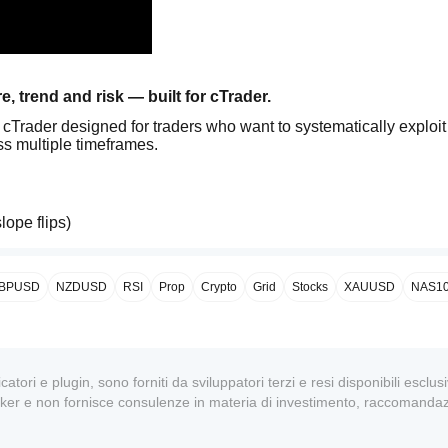
 trend and risk — built for cTrader.
r cTrader designed for traders who want to systematically exploit
s multiple timeframes.
lope flips)
er-trend, fully controlled)
RT SL/TP, BE and trailing)
BPUSD
NZDUSD
RSI
Prop
Crypto
Grid
Stocks
XAUUSD
NAS1
starting windows)
 is doing what it’s doing
ed setup.
_EMA_StrategyBot
, but the 
product name
dicatori e plugin, sono forniti da sviluppatori terzi e resi disponibili escl
oker e non fornisce consulenze in materia di investimento, raccomandaz