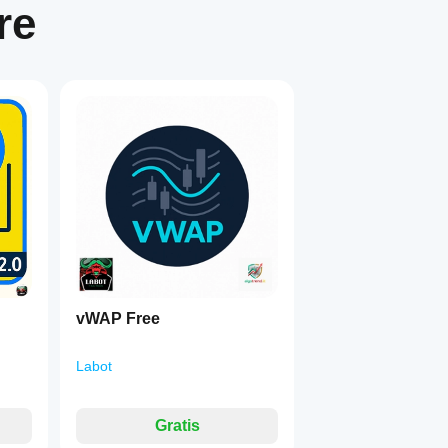
re
across several timeframes:
fully configurable)
Use 5m
 
, …)
1
es to detect:
vWAP Free
Labot
Gratis