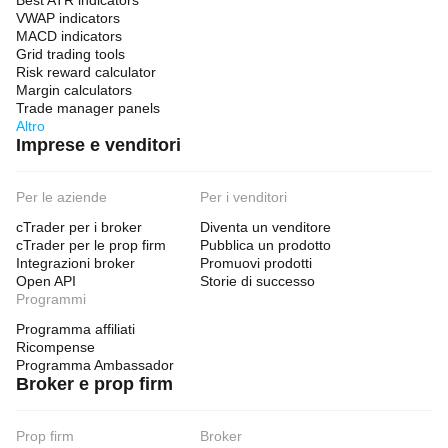
Best ATR indicators
VWAP indicators
MACD indicators
Grid trading tools
Risk reward calculator
Margin calculators
Trade manager panels
Altro
Imprese e venditori
Per le aziende
Per i venditori
cTrader per i broker
Diventa un venditore
cTrader per le prop firm
Pubblica un prodotto
Integrazioni broker
Promuovi prodotti
Open API
Storie di successo
Programmi
Programma affiliati
Ricompense
Programma Ambassador
Broker e prop firm
Prop firm
Broker