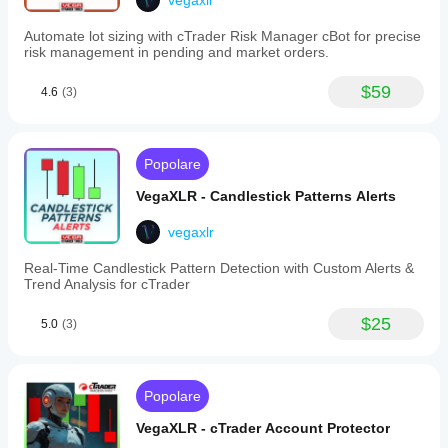
vegaxlr
be
configured
Automate lot sizing with cTrader Risk Manager cBot for precise
for
risk management in pending and market orders.
specific
swing
types
$59
4.6
(3)
and
Fibonacci
levels,
with
Popolare
the
ability
VegaXLR - Candlestick Patterns Alerts
to
pause
alerts
vegaxlr
temporarily.
A
Real-Time Candlestick Pattern Detection with Custom Alerts &
user
Trend Analysis for cTrader
guide
is
$25
5.0
(3)
accessible
directly
from
the
chart
Popolare
for
quick
VegaXLR - cTrader Account Protector
reference.