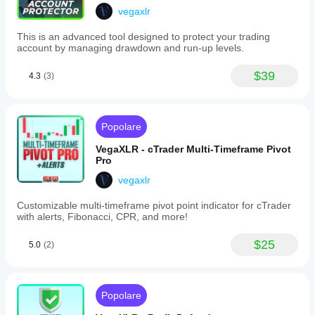
This
vegaxlr
indicator
supports
This is an advanced tool designed to protect your trading
traders
account by managing drawdown and run-up levels.
in
monitoring
market
$39
4.3
(3)
swings
and
Fibonacci
levels
Popolare
with
customizable
VegaXLR - cTrader Multi-Timeframe Pivot
alerts
Pro
to
facilitate
vegaxlr
informed
trading
Customizable multi-timeframe pivot point indicator for cTrader
decisions.
with alerts, Fibonacci, CPR, and more!
Profilo indicatore
$25
5.0
(2)
Popolare