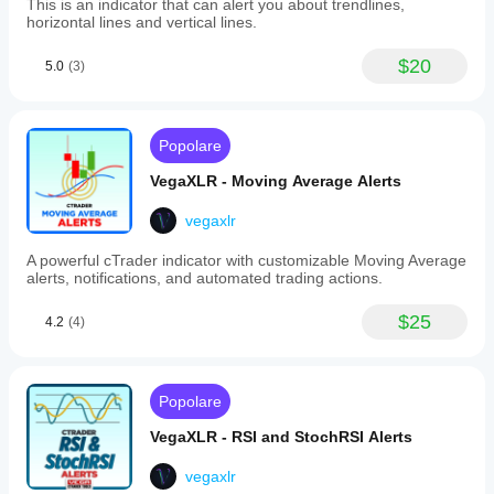
This is an indicator that can alert you about trendlines,
tailored
horizontal lines and vertical lines.
to
February 14, 2025
market
conditions,
$20
5.0
(3)
customizable
label
PairTraderElite
formats
(abbreviated
February 14, 2025
Popolare
or
full),
Fair pick
VegaXLR - Moving Average Alerts
and
for
font
discipline
and
vegaxlr
if the
color
trader
settings
A powerful cTrader indicator with customizable Moving Average
wants it
to
alerts, notifications, and automated trading actions.
helps
distinguish
identify
bullish
turning
$25
4.2
(4)
and
points
bearish
and
swings.
cleaner
Swing
structure.
labels
Popolare
It works
display
best as
corresponding
VegaXLR - RSI and StochRSI Alerts
support,
prices
not a final
for
decision
vegaxlr
enhanced
maker.