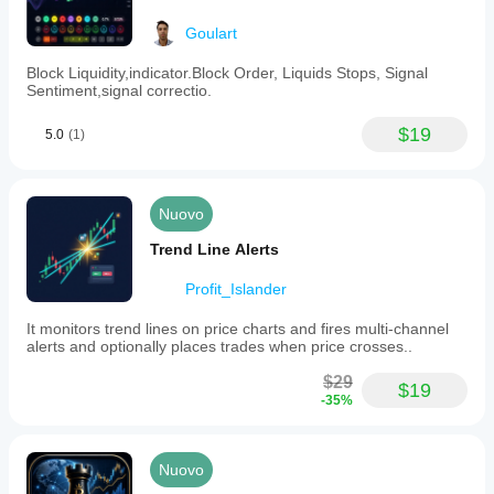
Goulart
Block Liquidity,indicator.Block Order, Liquids Stops, Signal
Sentiment,signal correctio.
$19
5.0
(1)
Nuovo
Trend Line Alerts
Profit_Islander
It monitors trend lines on price charts and fires multi-channel
alerts and optionally places trades when price crosses..
$29
$19
-35%
Nuovo