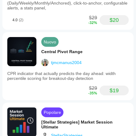
(Daily/Weekly/Monthly/Anchored), click-to-anchor, configurable
alerts, a stats panel,
$29
$20
4.0
(2)
-32%
Nuovo
Central Pivot Range
tjmcmanus2004
CPR indicator that actually predicts the day ahead: width
percentile scoring for breakout-day detection
$29
$19
-35%
Popolare
[Stellar Strategies] Market Session
Ultimate
StellarStrategies