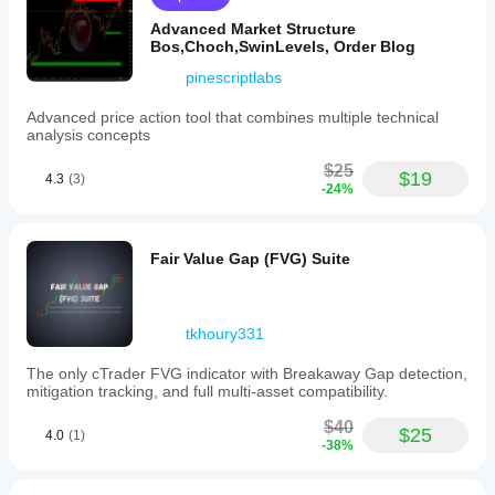
Advanced Market Structure
Bos,Choch,SwinLevels, Order Blog
pinescriptlabs
Advanced price action tool that combines multiple technical
analysis concepts
$25
$19
4.3
(3)
-24%
Fair Value Gap (FVG) Suite
tkhoury331
The only cTrader FVG indicator with Breakaway Gap detection,
mitigation tracking, and full multi-asset compatibility.
$40
$25
4.0
(1)
-38%