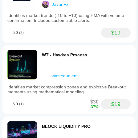
JavanFx
Identifies market trends (-10 to +10) using HMA with volume
confirmation. Includes customizable alerts.
$19
5.0
(2)
WT - Hawkes Process
wasted.talent
Identifies market compression zones and explosive Breakout
moments using mathematical modeling.
$30
$19
5.0
(1)
-37%
BLOCK LIQUIDITY PRO