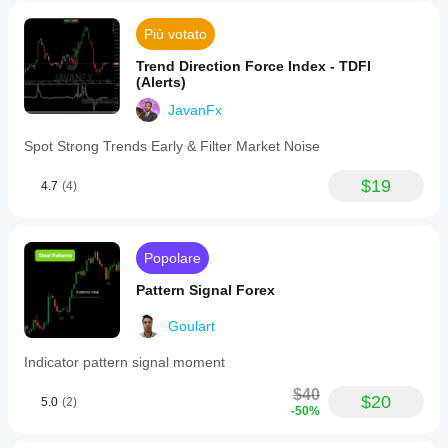
Più votato
Trend Direction Force Index - TDFI
(Alerts)
JavanFx
Spot Strong Trends Early & Filter Market Noise
$19
4.7
(4)
Popolare
Pattern Signal Forex
Goulart
Indicator pattern signal moment
$40
$20
5.0
(2)
-50%