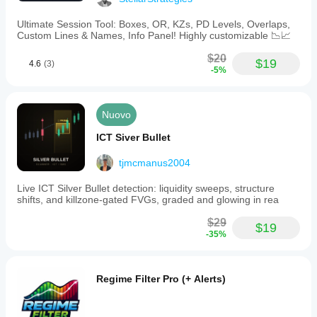
Ultimate Session Tool: Boxes, OR, KZs, PD Levels, Overlaps,
Custom Lines & Names, Info Panel! Highly customizable 📉📈
$20
$19
4.6
(3)
-5%
Nuovo
ICT Siver Bullet
tjmcmanus2004
Live ICT Silver Bullet detection: liquidity sweeps, structure
shifts, and killzone-gated FVGs, graded and glowing in rea
$29
$19
-35%
Regime Filter Pro (+ Alerts)