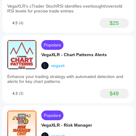
clarity.
Swing
VegaXLR's cTrader StochRSI identifies overbought/oversold
Alert
points
RSI levels for precise trade entries.
management
look
options
better
allow
$25
after 3
4.5
(4)
users
pivots,
to
especially
pause
when the
alerts
0.5 Fib
Popolare
instantly,
area
add
agrees
VegaXLR - Chart Patterns Alerts
custom
with
comments
structure.
for
vegaxlr
the signal
easy
still
identification,
Enhance your trading strategy with automated detection and
needs
and
alerts for key chart patterns.
broader
receive
context.
notifications
$49
4.3
(3)
via
sound,
pop-
ups,
Telegram,
Popolare
or
email.
VegaXLR - Risk Manager
Alerts
can