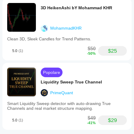
3D HeikenAshi bY Mohammad KHR
MohammadKHR
Clean 3D, Sleek Candles for Trend Patterns.
$50
$25
5.0
(1)
-50%
Popolare
Liquidity Sweep True Channel
PrimeQuant
Smart Liquidity Sweep detector with auto-drawing True
Channels and real market structure mapping.
$49
$29
5.0
(1)
-41%