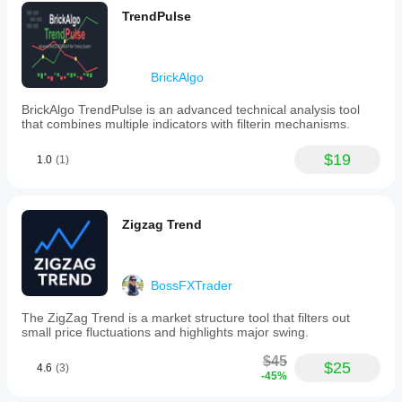
TrendPulse
BrickAlgo
BrickAlgo TrendPulse is an advanced technical analysis tool
that combines multiple indicators with filterin mechanisms.
$19
1.0
(1)
Zigzag Trend
BossFXTrader
The ZigZag Trend is a market structure tool that filters out
small price fluctuations and highlights major swing.
$45
$25
4.6
(3)
-45%