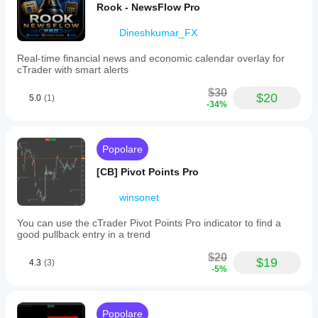
Rook - NewsFlow Pro
Dineshkumar_FX
Real-time financial news and economic calendar overlay for
cTrader with smart alerts
$30
$20
5.0
(1)
-34%
Popolare
[CB] Pivot Points Pro
winsonet
You can use the cTrader Pivot Points Pro indicator to find a
good pullback entry in a trend
$20
$19
4.3
(3)
-5%
Popolare