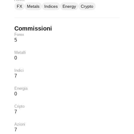
FX
Metals
Indices
Energy
Crypto
Commissioni
Forex
5
Metalli
0
Indici
7
Energia
0
Cripto
7
Azioni
7