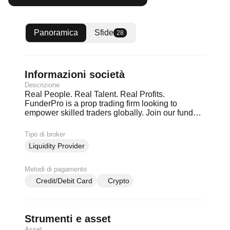
Panoramica
Sfide
28
Informazioni società
Descrizione
Real People. Real Talent. Real Profits.
FunderPro is a prop trading firm looking to
empower skilled traders globally. Join our funded
trader program and manage up to $200k in funds.
FunderPro's mission can be achieved only if we
Tipo di broker
turn words into action. FAIR RULES: No trailing
Liquidity Provider
drawdowns, No time limits, Rewards paid fast
Metodi di pagamento
Credit/Debit Card
Crypto
Strumenti e asset
Asset