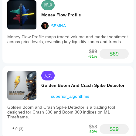
新規
Money Flow Profile
SEMNA
Money Flow Profile maps traded volume and market sentiment
across price levels, revealing key liquidity zones and trends
$99
$69
-31%
人気
Golden Boom And Crash Spike Detector
superior_algorithms
Golden Boom and Crash Spike Detector is a trading tool
designed for Crash 300 and Boom 300 indices on M1
Timeframe.
$58
$29
5.0
(3)
-50%