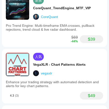
新規
ナ
ル
CoreQuant_TrendEngine_MTF_VIP
トレンドの強さ
反転
CoreQuant
ブレイクアウト
Pro Trend Engine: Multi-timeframe EMA crosses, pullback
ダイバージェンス
rejections, trend cloud & live radar dashboard.
クロス
$69
$39
セッション開始レンジ
-44%
ボラティリティ
ラインタッチ
人気
ラインブレイク
VegaXLR - Chart Patterns Alerts
vegaxlr
Enhance your trading strategy with automated detection and
alerts for key chart patterns.
$49
4.3
(3)