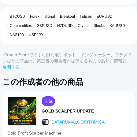
Structure
ーの
ケーターは、フェアバリューギャップ（FVG）やオー
Patterns
使用
Detector
ダーブロックなどの重要な流動性ゾーンを自動的にハイ
を開
カスタマーレビュー
is
ライトし、スマートマネーと共に市場に参入できるよう
BTCUSD
Forex
Signal
Breakout
Indices
EURUSD
始す
an
にします。
advanced
るに
Commodities
GBPUSD
NZDUSD
Crypto
Stocks
XAUUSD
すべて
5
4
3
2
trading
🕯️ 包括的なパターン認識
はど
indicator
NAS100
USDJPY
うす
designed
クラシックなローソク足形成から複雑なチャートパター
この
れば
for
ンまで、Detectorはリアルタイムで市場をスキャンしま
商品
use
よい
す。三角形、ウェッジ、ヘッド＆ショルダー、高得点の
には
on
cTrader Storeで入手可能な取引ボット、インジケーター、プラグイ
です
ローソク足セットアップを識別し、ノイズを除去して最
まだ
the
ンなどの商品は、第三者の開発者が提供するものであり、情報と技
も重要な機会のみを提示します。
か？
レビ
cTrader
術の取得のみを目的としてご利用いただけます。cTrader Storeはブ
展開する
ュー
platform
インジ
💰 プロフェッショナルなリスク管理とポジションサイ
ローカーではなく、投資助言や個人的な推奨を行うことも、将来の
Storeの
across
があ
ケータ
ズ設定
all
パフォーマンスを保証することもありません。
インジ
この作成者の他の商品
りま
ーをイ
symbols
ケータ
せ
収益性はエントリーだけでなく管理にもあります。この
ンスト
and
ん。
ツールは、口座残高とリスク許容度に基づいて正確なポ
ールし
ーをサ
timeframes,
お使
ジションサイズを計算します。複数の利益確定レベルと
たら、
ポート
including
人気
いに
ストップロスの配置を自動的に予測し、取引を開始する
インス
Forex,
してい
なっ
前にすべての取引がリスク・リワード目標に準拠するよ
タンス
Indices,
るのは
GOLD SCALPER UPDATE
たこ
Commodities,
うにします。
を追加
どの
CFDs,
とが
する
cTrader
DATARUMALGORITHMICA
🌍 完全多言語対応
and
ある
と、テ
cryptocurrencies
アプリ
方
クニカ
取引はグローバルであり、当ツールも同様です。英語、
like
Gold Profit Scalper Machine
です
は、
ル分析