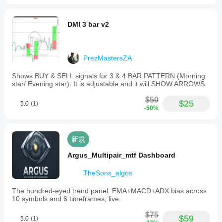
DMI 3 bar v2
PrezMastersZA
Shows BUY & SELL signals for 3 & 4 BAR PATTERN (Morning
star/ Evening star). It is adjustable and it will SHOW ARROWS.
$50
$25
5.0
(1)
-50%
新規
Argus_Multipair_mtf Dashboard
TheSons_algos
The hundred-eyed trend panel: EMA+MACD+ADX bias across
10 symbols and 6 timeframes, live.
$75
$59
5.0
(1)