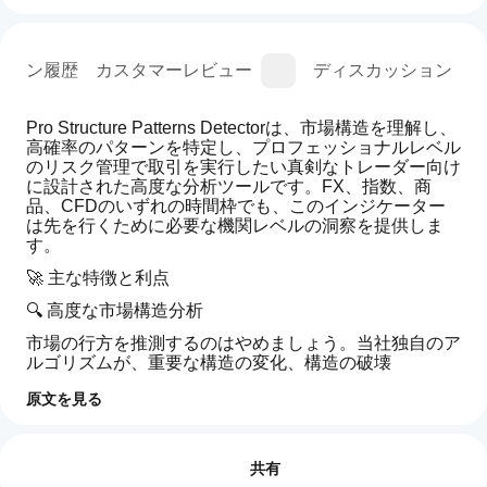
ジョン履歴
カスタマーレビュー
ディスカッション
Pro Structure Patterns Detectorは、市場構造を理解し、
高確率のパターンを特定し、プロフェッショナルレベル
のリスク管理で取引を実行したい真剣なトレーダー向け
に設計された高度な分析ツールです。FX、指数、商
品、CFDのいずれの時間枠でも、このインジケーター
は先を行くために必要な機関レベルの洞察を提供しま
す。
🚀 主な特徴と利点
🔍 高度な市場構造分析
市場の行方を推測するのはやめましょう。当社独自のア
ルゴリズムが、重要な構造の変化、構造の破壊
（BOS）、キャラクターの変化（CHoCH）を自動的に
原文を見る
検出します。明確なトレンド指標と上位時間枠のバイア
ス確認で、市場の真の方向を瞬時に視覚化します。
イン
AIによる概要
ジケ
レビュー: 0
📐 機関コンセプトの統合
The
ータ
共有
Pro
銀行が見るものを見て優位性を得ましょう。このインジ