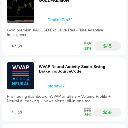
GOLDPREMIUN
zones
and
trend
lines.
TradingPro22
インジケーターのプロフィール
イ
Gold premiun XAUUSD Exclusive Real-Time Adaptive
ン
Intelligence
ジ
ケ
$55
$45
4.5
(2)
ー
-19%
タ
ー
の
カ
WVAP Neural Activity Scalp-Swing-
テ
Brake_noSourceCode
ゴ
リ
ー
storefx47
パ
タ
Pro trading dashboard: WVAP analysis + Volume Profile +
ー
Neural AI tracking + News alerts. All-in-one tool!
ン
$79
$59
4.5
(2)
出
-26%
力
の
種