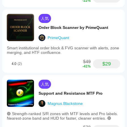
-22%
人気
Order Block Scanner by PrimeQuant
PrimeQuant
Smart institutional order block & FVG scanner with alerts, zone
merging, and HTF confluence.
$49
$29
4.0
(2)
-41%
人気
Support and Resistance MTF Pro
Magnus.Blackstone
🟢 Strength-ranked S/R zones with MTF levels and Pro labels.
Nearest-zone band and HUD for faster, cleaner entries. 🔴