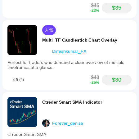
$45
$35
-23%
人気
Multi_TF Candlestick Chart Overlay
Dineshkumar_FX
Perfect for traders who demand a clear overview of multiple
timeframes at a glance.
$40
$30
4.5
(2)
-25%
Ctreder Smart SMA Indicator
Forever_denisa
cTreder Smart SMA