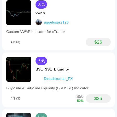
類
人気
ビジュアル表示
vwap
シグナル
フィルター
aggelospr2125
デ
Custom VWAP Indicator for cTrader
ー
タ
$26
4.6
(3)
要
件
バーのみ
ティックデータ
人気
取引高
BSL_SSL_Liqudity
外部データ
Dineshkumar_FX
サ
ポ
Buy-Side & Sell-Side Liquidity (BSL/SSL) Indicator
ー
ト
$50
対
$25
4.3
(3)
-50%
象
の
シ
グ