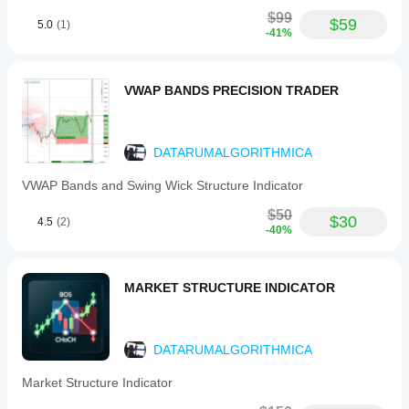
such
as
$99
$59
5.0
(1)
zone
-41%
colors,
line
styles,
and
VWAP BANDS PRECISION TRADER
panel
layout,
and
enable
DATARUMALGORITHMICA
or
disable
VWAP Bands and Swing Wick Structure Indicator
specific
pattern
$50
$30
types.
4.5
(2)
-40%
The
interface
supports
multiple
MARKET STRUCTURE INDICATOR
languages
(English,
Italian,
Spanish,
DATARUMALGORITHMICA
French)
and
offers
Market Structure Indicator
an