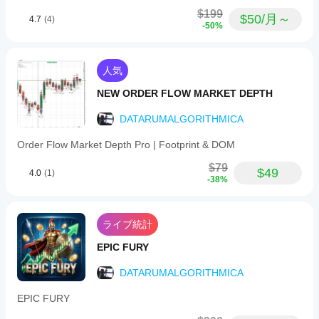
イタリア語、スペイン語、フランス語のインターフェー
BTCUSD.
か？
ぜひ
にイン
It
スをシームレスに切り替え可能。すべてのパネル、アラ
$199
$50/月～
4.7
(4)
レビ
ジケー
automatically
カスタム
ート、ラベルはお好みの言語に適応し、言語の壁による
-50%
イン
ュー
ターを
analyzes
インジケ
見落としを防ぎます。
をお
market
使用で
ジケ
ーターは
structure
願い
📊 インタラクティブ情報パネル
きるよ
ータ
cTrader
by
人気
しま
うにな
Windows
ーを
detecting
最近のシグナル、パターンスコア、取引指標をクリーン
す。
りま
と
テス
key
NEW ORDER FLOW MARKET DEPTH
でカスタマイズ可能なダッシュボードで追跡。チャート
す。
cTrader
shifts
トす
レイアウトに合ったパネル位置を選択し、作業スペース
Macでの
such
るに
DATARUMALGORITHMICA
を乱さずに情報を把握できます。
as
み利用可
はど
breaks
能です。
🛡️ Pro Structure Patterns Detectorを選ぶ理由
Order Flow Market Depth Pro | Footprint & DOM
うす
of
structure
れば
多用途：cTraderで利用可能な任意のシンボルと時間枠
$79
$49
(BOS)
4.0
(1)
で動作します。
よい
-38%
and
です
changes
インテリジェントフィルタリング：独自のコンフルエン
か？
of
ススコアリングシステムを使用し、誤シグナルや低品質
character
さま
セットアップを回避します。
ライブ統計
(CHoCH),
イン
ざま
providing
視覚的明瞭さ：色分けされたゾーン、トレンドライン、
ジケ
な通
EPIC FURY
clear
価格レベルにより、意思決定が迅速かつ直感的になりま
ータ
貨ペ
trend
す。
アや
ーの
DATARUMALGORITHMICA
direction
期間
and
パラ
取引準備完了：即時行動のための正確なエントリー、ス
higher-
EPIC FURY
に
イ
メー
トップロス、利益確定レベルを提供します。
timeframe
ンジ
ター