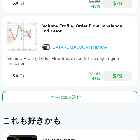
interactive
$150
$79
5.0
(2)
info
-48%
panel
displaying
recent
signals,
Volume Profile, Order Flow Imbalance
pattern
Indicator
scores,
and
trade
DATARUMALGORITHMICA
metrics.
The
Volume Profile, Order Flow Imbalance & Liquidity Engine
indicator
Indicator
uses
a
$150
$79
confluence
5.0
(1)
-48%
scoring
system
to
filter
さらに読み込む
signals
and
enhance
decision-
これも好きかも
making
with
color-
coded