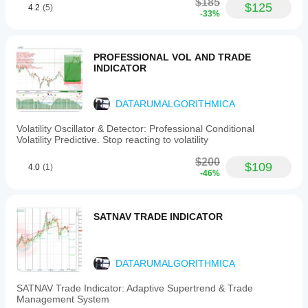
position
$185
$125
4.2
(5)
sizing
-33%
based
on
account
balance
PROFESSIONAL VOL AND TRADE
and
INDICATOR
risk
tolerance,
and
DATARUMALGORITHMICA
project
multiple
Volatility Oscillator & Detector: Professional Conditional
take
Volatility Predictive. Stop reacting to volatility
profit
and
$200
$109
stop
4.0
(1)
-46%
loss
levels
to
support
SATNAV TRADE INDICATOR
disciplined
trade
management.
Users
DATARUMALGORITHMICA
can
customize
visual
SATNAV Trade Indicator: Adaptive Supertrend & Trade
elements
Management System