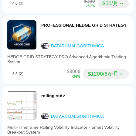
bias
$300
ケー
🎁 無料14日間トライアル
$50/月～
4.6
(3)
を調
confirmation.
-50%
ター
The
整す
当ツールの力を信じています。だからこそ、機能制限な
を適
tool
べき
しの14日間無料トライアルを提供しています。今すぐ
用
し
integrates
ダウンロードし、ライブまたはデモ口座でテストして、
です
て、
institutional
PROFESSIONAL HEDGE GRID STRATEGY
プロの分析がもたらす違いを体験してください。
か？
さま
concepts
by
ざま
はい。
⚙️ パラメーターとカスタマイズ
highlighting
な市
パラメ
liquidity
場環
DATARUMALGORITHMICA
コアロジックはパフォーマンスに最適化されています
ーター
zones
境で
が、視覚体験は完全にコントロール可能です：
を変更
like
HEDGE GRID STRATEGY PRO Advanced Algorithmic Trading
の挙
するこ
Fair
ゾーンの色やラインスタイルをカスタマイズ。
System
動を
とで、
Value
ご確
Gaps
インジ
パネル位置やテキストカラーを調整。
$3000
認く
$1200/6か月～
and
3.5
(2)
ケータ
-34%
Order
ださ
特定のパターンタイプ（ローソク足、構造、ゾーン）の
ーを戦
Blocks,
い。
有効/無効を切り替え。
略に適
helping
応させ
traders
取引計画に合わせてリスク管理設定を構成。
rolling stdv
ること
align
ができ
with
（注：シグナル生成ロジックの整合性と独自性を保つた
ます。
smart
め、一部のコアアルゴリズムパラメーターは保護されて
money
います。）
DATARUMALGORITHMICA
flows.
It
⚠️ 免責事項
features
Multi-Timeframe Rolling Volatility Indicator - Smart Volatility
comprehensive
CFDおよびFX取引は重大なリスクを伴い、すべての投
Breakout System