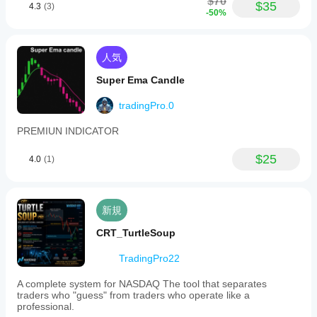
$70
$35
4.3
(3)
-50%
人気
Super Ema Candle
tradingPro.0
PREMIUN INDICATOR
$25
4.0
(1)
新規
CRT_TurtleSoup
TradingPro22
A complete system for NASDAQ The tool that separates
traders who "guess" from traders who operate like a
professional.