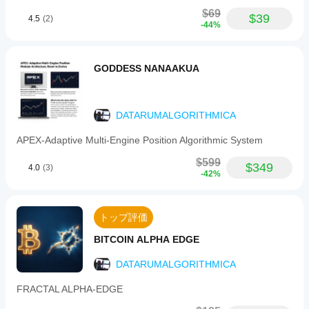
pattern
資家に適しているわけではありません。このインジケー
recognition,
$69
ターの過去のパフォーマンスは将来の結果を保証するも
$39
4.5
(2)
identifying
-44%
のではありません。このツールは意思決定支援のための
classic
教育的・分析的目的で設計されており、利益を保証する
and
ものではありません。常に責任を持って取引し、リスク
complex
を理解してください。
chart
GODDESS NANAAKUA
patterns
今日からPro Structure Patterns Detectorで取引ツールキ
including
ットをアップグレードしましょう。
triangles,
wedges,
DATARUMALGORITHMICA
head
&
APEX-Adaptive Multi-Engine Position Algorithmic System
shoulders,
and
$599
$349
high-
4.0
(3)
-42%
probability
candlestick
setups.
The
トップ評価
indicator
includes
BITCOIN ALPHA EDGE
professional
risk
DATARUMALGORITHMICA
management
tools
that
FRACTAL ALPHA-EDGE
calculate