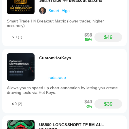
SmartTrade H4 Breakout Maxtrix
Smart_Algo
Smart Trade H4 Breakout Matrix (lower trader, higher
accuracy)
$98
$49
5.0
(1)
-50%
CustomHotKeys
rudstrade
Allows you to speed up chart annotation by letting you create
drawing tools via Hot Keys.
$40
$39
4.0
(2)
-3%
US500 LONG&SHORT TF 5M ALL