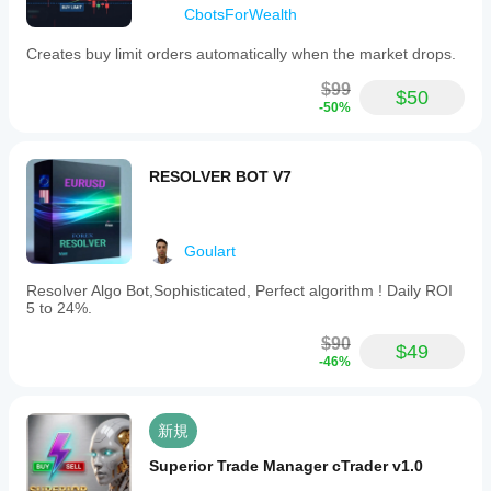
適化
CbotsForWealth
は、過去
調整
する
の市場デ
すべ
こと
Creates buy limit orders automatically when the market drops.
ータを使
きで
で、
用して
す
パフ
$99
cBotをバ
$50
ォー
か？
-50%
ックテス
マン
cBot
トできま
スを
cBot
はデ
す。
大幅
はす
フォ
RESOLVER BOT V7
に向
べて
ルト
上さ
のパ
の口
せる
ラメ
座で
こと
ータ
Goulart
同じ
がで
ーで
パフ
きま
開始
Resolver Algo Bot,Sophisticated, Perfect algorithm ! Daily ROI
ォー
す。
5 to 24%.
する
マン
こと
スを
$90
も、
$49
発揮
-46%
提供
しま
され
た
す
最
適化
か？
新規
ファ
パフ
イル
Superior Trade Manager cTrader v1.0
ォー
を使