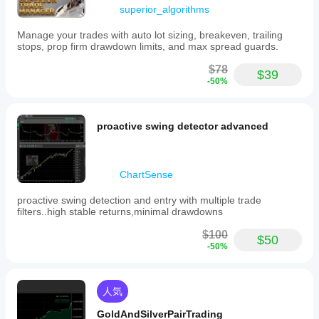
マン
用す
superior_algorithms
スは
るこ
ブロ
Manage your trades with auto lot sizing, breakeven, trailing
とも
ーカ
stops, prop firm drawdown limits, and max spread guards.
でき
ーの
ま
条
$78
す。
$39
件、
-50%
スプ
レッ
ド、
proactive swing detector advanced
執行
品質
によ
って
ChartSense
異な
る場
proactive swing detection and entry with multiple trade
合が
filters..high stable returns,minimal drawdowns
あり
ま
$100
$50
す。
-50%
ボッ
トを
ご自
人気
身の
環境
GoldAndSilverPairTrading