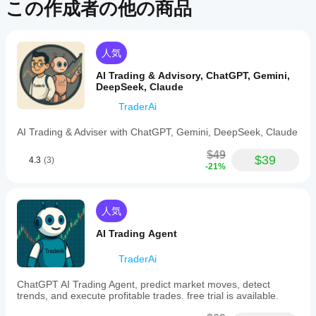
パフォーマンスを保証することもありません。
アプリ
この作成者の他の商品
トー
レビ
ルし
がcBot
ュー
た
をサポ
があ
ら、
ートし
りま
人気
その
ていま
せ
クラ
ん。
すか？
AI Trading & Advisory, ChatGPT, Gemini,
ウド
お使
DeepSeek, Claude
cBotのク
また
いに
cBot
ラウド実
はロ
TraderAi
なっ
のパ
行はすべ
ーカ
たこ
フォ
ての
ルの
AI Trading & Adviser with ChatGPT, Gemini, DeepSeek, Claude
とが
cTrader
ーマ
イン
ある
アプリで
ンス
$49
スタ
$39
方
4.3
(3)
サポート
-21%
ンス
をテ
は、
されてい
を開
スト
ぜひ
ますが、
始し
する
レビ
ローカル
ま
には
人気
ュー
実行は
す。
をお
どう
cTrader
AI Trading Agent
願い
すれ
Windows
しま
ばよ
と
TraderAi
す。
cTrader
いで
Macでし
す
ChatGPT AI Trading Agent, predict market moves, detect
かサポー
trends, and execute profitable trades. free trial is available.
か？
トされて
以前に取