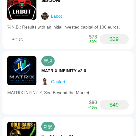
SEASON!
Labot
🚀N.B.: Results with an initial invested capital of 100 euros.
$78
$39
4.5
(2)
-50%
新規
MATRIX INFINITY v2.0
Goulart
MATRIX INFINITY, See Beyond the Market.
$90
$49
-46%
新規