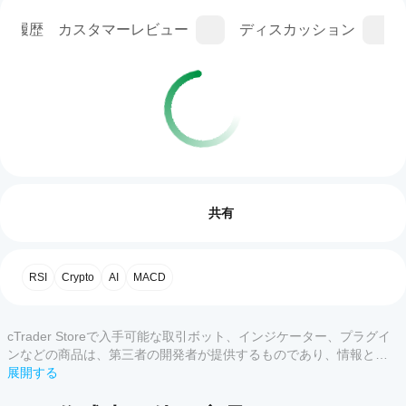
ン履歴
カスタマーレビュー
ディスカッション
取引プロフィール
cBot
を開
レビュー: 0
始す
共有
るに
はど
うす
カスタマーレビュー
RSI
Crypto
AI
MACD
れば
よい
すべて
5
4
3
2
です
cTrader Storeで入手可能な取引ボット、インジケーター、プラグイ
か？
この
ンなどの商品は、第三者の開発者が提供するものであり、情報と技
cBot
商品
術の取得のみを目的としてご利用いただけます。cTrader Storeはブ
展開する
どの
をイ
には
ローカーではなく、投資助言や個人的な推奨を行うことも、将来の
cTrader
ンス
まだ