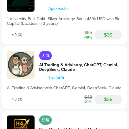
でテ
スト
ApexVector
する
こと
“University-Built Gold–Silver Arbitrage Bot: +439k USD with 5k
で、
Capital (backtest in 3 years)”
実際
の使
$65
$39
4.0
(3)
用状
-40%
況で
のパ
フォ
人気
ーマ
ンス
AI Trading & Advisory, ChatGPT, Gemini,
を理
DeepSeek, Claude
解す
TraderAi
るの
に役
AI Trading & Adviser with ChatGPT, Gemini, DeepSeek, Claude
立ち
ま
$49
$39
4.3
(3)
す。
-21%
新規