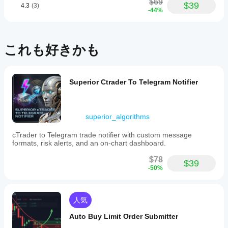
いませ
$69
より
$39
4.3
(3)
引をした
ん。
-44%
良い
ことのな
結果
いデモ口
座でcBot
を得
を実行
るた
これも好きかも
し、時間
めに
をかけて
cBot
そのアク
の設
ティビテ
Superior Ctrader To Telegram Notifier
定を
ィを監視
最適
します。
化す
さまざま
べき
な市場環
superior_algorithms
境で一貫
です
cTrader to Telegram trade notifier with custom message
性、ドロ
か？
formats, risk alerts, and an on-chart dashboard.
ーダウ
ブロ
ン、およ
cBot
ーカ
$78
び動作に
$39
を実
ーと
-50%
ご注目く
行す
市況
ださい。
に合
る前
cTrader
わせ
にパ
Windows
人気
て
ラメ
と
cBot
ータ
Auto Buy Limit Order Submitter
cTrader
を
最
ーを
Macで