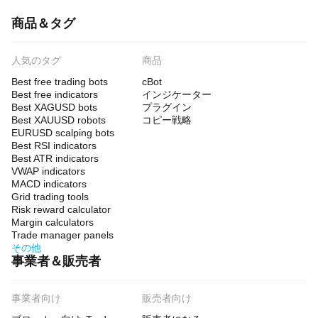
商品＆タグ
人気のタグ
商品
Best free trading bots
cBot
Best free indicators
インジケーター
Best XAGUSD bots
プラグイン
Best XAUUSD robots
コピー戦略
EURUSD scalping bots
Best RSI indicators
Best ATR indicators
VWAP indicators
MACD indicators
Grid trading tools
Risk reward calculator
Margin calculators
Trade manager panels
その他
事業者＆販売者
事業者向け
販売者向け