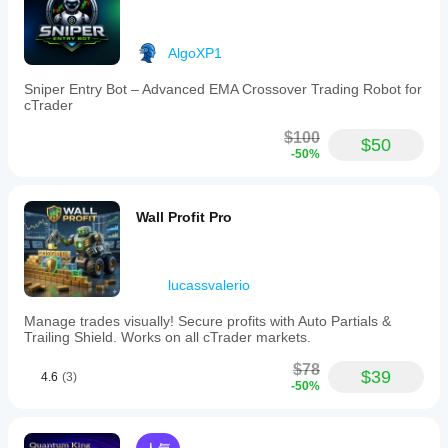
AlgoXP1
Sniper Entry Bot – Advanced EMA Crossover Trading Robot for
cTrader
$100
$50
-50%
Wall Profit Pro
lucassvalerio
Manage trades visually! Secure profits with Auto Partials &
Trailing Shield. Works on all cTrader markets.
$78
$39
4.6
(3)
-50%