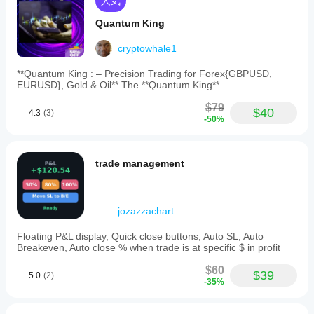
人気
Quantum King
cryptowhale1
**Quantum King : – Precision Trading for Forex{GBPUSD,
EURUSD}, Gold & Oil** The **Quantum King**
$79
$40
4.3
(3)
-50%
trade management
jozazzachart
Floating P&L display, Quick close buttons, Auto SL, Auto
Breakeven, Auto close % when trade is at specific $ in profit
$60
$39
5.0
(2)
-35%