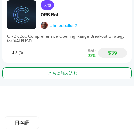
人気
ORB Bot
ahmedbello82
ORB cBot: Comprehensive Opening Range Breakout Strategy
for XAU/USD
$50
$39
4.3
(3)
-22%
さらに読み込む
日本語