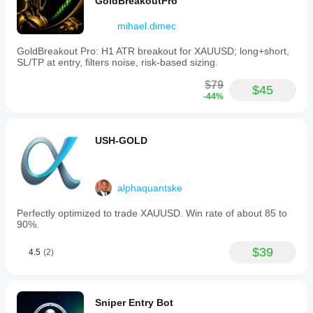
GoldBreakoutPro
mihael.dimec
GoldBreakout Pro: H1 ATR breakout for XAUUSD; long+short,
SL/TP at entry, filters noise, risk-based sizing.
$79
$45
-44%
USH-GOLD
alphaquantske
Perfectly optimized to trade XAUUSD. Win rate of about 85 to
90%.
$39
4.5
(2)
Sniper Entry Bot