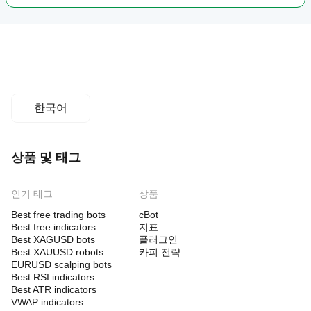
한국어
상품 및 태그
인기 태그
상품
Best free trading bots
cBot
Best free indicators
지표
Best XAGUSD bots
플러그인
Best XAUUSD robots
카피 전략
EURUSD scalping bots
Best RSI indicators
Best ATR indicators
VWAP indicators