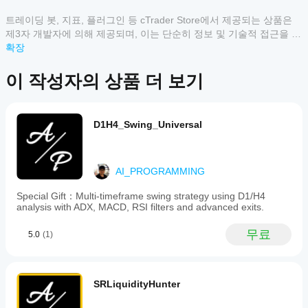
떻
실현선(초록 점선)이 
ATR (Average True 
indicator
Range)
를 기준으로 그려집니다.
게
트레이딩 봇, 지표, 플러그인 등 cTrader Store에서 제공되는 상품은
고객 리뷰
designed
첫 번째 이익 실현(TP1)에 도달하면 금색 별(★)
사
to
제3자 개발자에 의해 제공되며, 이는 단순히 정보 및 기술적 접근을 목
이 나타나고, 손절선은 진입 가격(손익분기점)으
visualize
용
적으로 제공된 것입니다. cTrader Store는 중개인이 아니며, 투자 조
확장
로 이동합니다.
모두
5
4
3
2
1
the
할
언, 개인별 추천 또는 향후 성과에 대한 어떠한 보장도 제공하지 않습
그 후, ATR 기반의 
추적 손절매
가 활성화되어 가
trading
수
니다.
logic
이 작성자의 상품 더 보기
격을 따라가며 이익을 보호합니다. 추적 손절매 
이
있
of
경로는 자주색 선으로 표시됩니다.
상
the
나
품
contrarian
거래 청산:
요?
에
"Fade
손절매:
 가격이 손절매 수준에 도달하면 빨간색 
D1H4_Swing_Universal
설치
대
Breakout"
사각형(■)으로 표시됩니다.
어떤
후
한
strategy.
추적 손절매 청산:
 가격이 추적 손절매에 도달하
cTrader
It
인스
리
면 파란색 사각형(■)으로 표시됩니다.
uses
앱이
턴스
뷰
AI_PROGRAMMING
the
를
Store의
가
ADX 필터:
Donchian
추가
아
지표를
선택적으로 ADX 필터를 활성화할 수 있습니다.
Special Gift：Multi-timeframe swing strategy using D1/H4
Channel
하여
직
ADX가 지정된 값보다 높으면(강한 추세를 나타
지원하
analysis with ADX, MACD, RSI filters and advanced exits.
to
기술
없
냄) 새로운 진입 신호가 비활성화됩니다. 현재 상
generate
나요?
분석
습
태(진입 가능 / 진입 불가)는 차트 왼쪽 상단의 텍
entry
무료
5.0
(1)
맞춤형
을
니
signals:
스트에 표시됩니다.
지
지표는
a
위한
다.
표
cTrader
buy
지표
이
를
Windows
signal
를
미
SRLiquidityHunter
appears
및 Mac에
어
사용
사
when
서만 사
떻
할
용
price