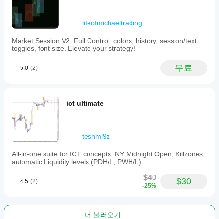
lifeofmichaeltrading
Market Session V2: Full Control. colors, history, session/text
toggles, font size. Elevate your strategy!
무료
5.0
(2)
ict ultimate
teshmi9z
All-in-one suite for ICT concepts: NY Midnight Open, Killzones,
automatic Liquidity levels (PDH/L, PWH/L).
$40
$30
4.5
(2)
-25%
더 불러오기