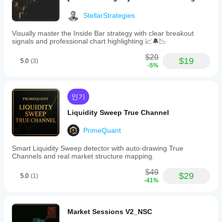
StellarStrategies
Visually master the Inside Bar strategy with clear breakout
signals and professional chart highlighting 📈🔔📉
$20
$19
5.0
(3)
-5%
인기
Liquidity Sweep True Channel
PrimeQuant
Smart Liquidity Sweep detector with auto-drawing True
Channels and real market structure mapping.
$49
$29
5.0
(1)
-41%
Market Sessions V2_NSC