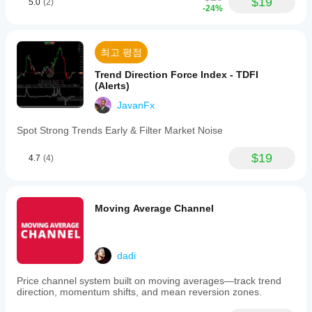
$19
5.0
(2)
-24%
profit
level.
When
the
최고 평점
first
take
Trend Direction Force Index - TDFI
profit
(Alerts)
is
reached,
JavanFx
a
marker
Spot Strong Trends Early & Filter Market Noise
appears
and
the
$19
4.7
(4)
stop
loss
moves
to
Moving Average Channel
break-
even.
An
ATR-
based
dadi
trailing
stop
Price channel system built on moving averages—track trend
then
direction, momentum shifts, and mean reversion zones.
activates
to