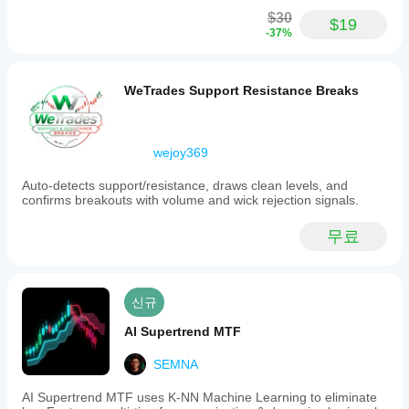
an
$30
$19
exit
-37%
via
the
trailing
stop.
WeTrades Support Resistance Breaks
An
optional
ADX
filter
wejoy369
can
be
Auto-detects support/resistance, draws clean levels, and
enabled
confirms breakouts with volume and wick rejection signals.
to
suppress
new
무료
entries
during
strong
trending
신규
conditions,
with
AI Supertrend MTF
the
current
entry
SEMNA
status
displayed
AI Supertrend MTF uses K-NN Machine Learning to eliminate
on