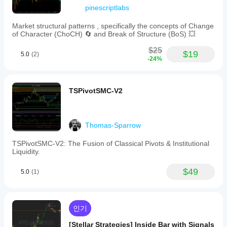
pinescriptlabs
Market structural patterns , specifically the concepts of Change
of Character (ChoCH) 🔄 and Break of Structure (BoS) 💥
$25
$19
5.0
(2)
-24%
TSPivotSMC-V2
Thomas-Sparrow
TSPivotSMC-V2: The Fusion of Classical Pivots & Institutional
Liquidity.
$49
5.0
(1)
인기
[Stellar Strategies] Inside Bar with Signals