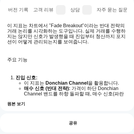
명
버전 기록
고객 리뷰
상담
자주 묻는 질문(FA
이 지표는 차트에서 "Fade Breakout"이라는 반대 전략의 
거래 논리를 시각화하는 도구입니다. 실제 거래를 수행하
지는 않지만 신호가 발생했을 때 진입부터 청산까지 포지
션이 어떻게 관리되는지를 보여줍니다.
주요 기능
진입 신호:
이 지표는 
Donchian Channel
을 활용합니다.
매수 신호 (반대 전략):
 가격이 하단 Donchian 
Channel 밴드를 하향 돌파할 때, 매수 신호(파란
색 위쪽 화살표 ↑)를 표시합니다.
원본 보기
매도 신호 (반대 전략):
 가격이 상단 Donchian 
Channel 밴드를 상향 돌파할 때, 매도 신호(빨간
지
AI 요약
색 아래쪽 화살표 ↓)를 표시합니다.
표
리뷰: 0
ScalperSignalVisual
를
공유
is
위험 관리:
a
어
진입 시, 초기 손절선(빨간 점선)과 첫 번째 이익 
chart