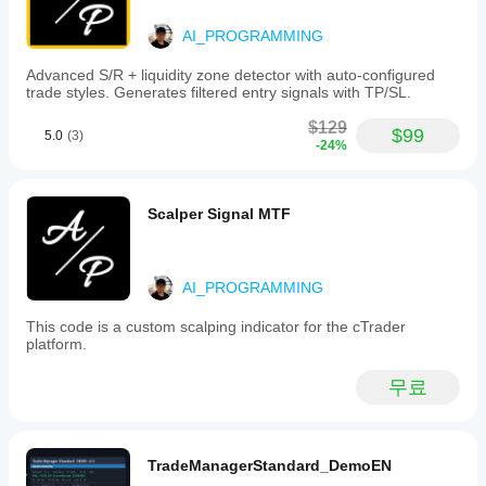
용할 수
게
수
해
breaks
있습니
있습
테
보
below
AI_PROGRAMMING
다.
니
셨
the
스
lower
다.
나
트
Advanced S/R + liquidity zone detector with auto-configured
band,
요?
trade styles. Generates filtered entry signals with TP/SL.
할
and
다
수
a
$129
른
$99
sell
5.0
(3)
있
-24%
사
signal
나
람
when
요?
들
price
에
breaks
다양
Scalper Signal MTF
지
above
게
한
the
표
가
심벌
upper
매
장
및
band.
먼
기간
개
AI_PROGRAMMING
The
저
에
변
indicator
소
지표
This code is a custom scalping indicator for the cTrader
does
수
개
platform.
를
not
를
해
execute
적용
조
trades
주
하여
무료
정
but
세
다양
graphically
해
요!
한
demonstrates
야
시장
position
하
조건
TradeManagerStandard_DemoEN
management
에서
나
from