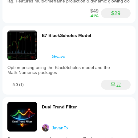
lag. Features multi-timeframe projection & dynamic glowing clo
the
chart.
$49
$29
This
-41%
indicator
aids
traders
by
E7 BlackScholes Model
clearly
illustrating
the
Fade
Gwave
Breakout
strategy’s
Option pricing using the BlackScholes model and the
signals
Math.Numerics packages
and
trade
management
무료
5.0
(1)
steps
directly
on
price
Dual Trend Filter
charts.
지표 프로필
JavanFx