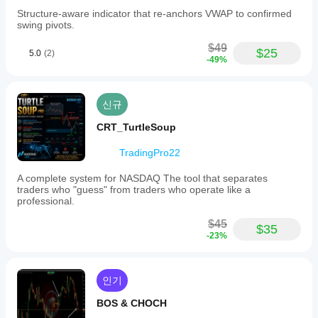
Structure-aware indicator that re-anchors VWAP to confirmed
swing pivots.
$49
$25
5.0
(2)
-49%
신규
CRT_TurtleSoup
TradingPro22
A complete system for NASDAQ The tool that separates
traders who "guess" from traders who operate like a
professional.
$45
$35
-23%
인기
BOS & CHOCH