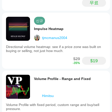
무료
protect
profits,
visually
represented
by
신규
a
magenta
Impulse Heatmap
line.
Trade
tjmcmanus2004
exits
are
Directional volume heatmap: see if a price zone was built on
marked
buying or selling, not just how much.
on
the
$29
chart:
$19
-35%
a
red
square
indicates
Volume Profile - Range and Fixed
a
stop
loss
hit,
and
Himitsu
a
blue
Volume Profile with fixed period, custom range and buy/sell
square
pressure.
signals