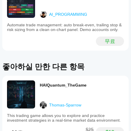
지표
entry
요?
to
가
예,
exit.
어떻
AI_PROGRAMMING
매개
Key
게
변수
features
Automate trade management: auto break-even, trailing stop &
작동
를
include
risk sizing from a clean on-chart panel. Demo accounts only.
하는
risk
수정
지
management
하여
이해
무료
tools
자신
할
based
의
on
수
전략
the
있습
에
Average
니
맞게
좋아하실 만한 다른 항목
True
다.
지표
Range
(ATR).
를
Upon
조정
entry,
할
HAIQuantum_TheGame
it
수
plots
있습
an
니
initial
Thomas-Sparrow
다.
stop
loss
This trading game allows you to explore and practice
and
investment strategies in a real-time market data environment.
a
first
$25
take