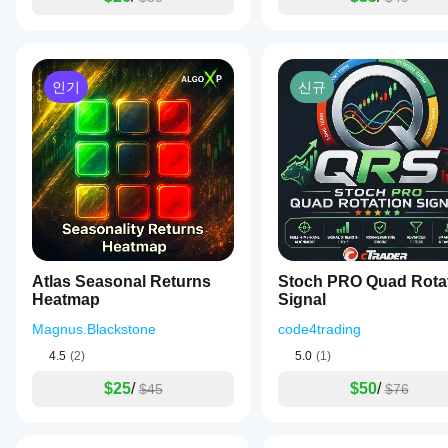
인기
신규
Atlas Seasonal Returns
Stoch PRO Quad Rota
Heatmap
Signal
Magnus.Blackstone
code4trading
4.5
(2)
5.0
(1)
$25
/
$50
/
$45
$76