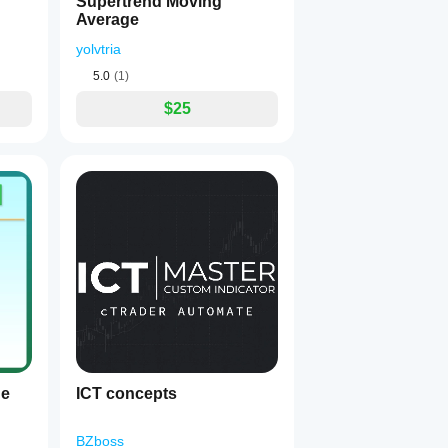
Supertrend Moving
Average
yolvtria
5.0
(1)
$25
ge
ICT concepts
BZboss