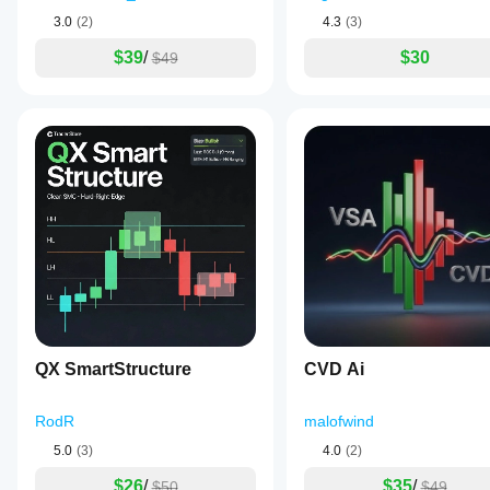
세
하
조건
3.0
(2)
4.3
(3)
요!
에서
나
지표
$39
/
$30
요?
$49
가
예,
어떻
매개
게
변수
작동
를
하는
수정
지
하여
이해
자신
할
의
수
전략
있습
에
니
맞게
다.
지표
를
조정
할
QX SmartStructure
CVD Ai
수
있습
니
RodR
malofwind
다.
5.0
(3)
4.0
(2)
$26
/
$35
/
$50
$49