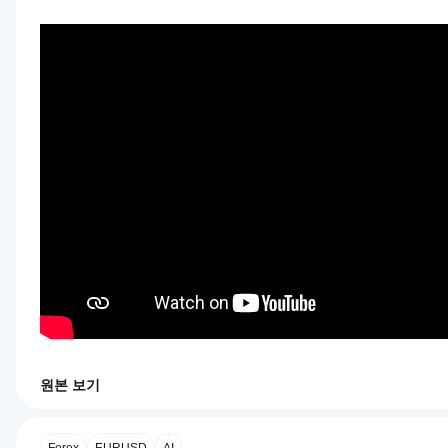
원본 보기
0.0
지표 프로필
지
표