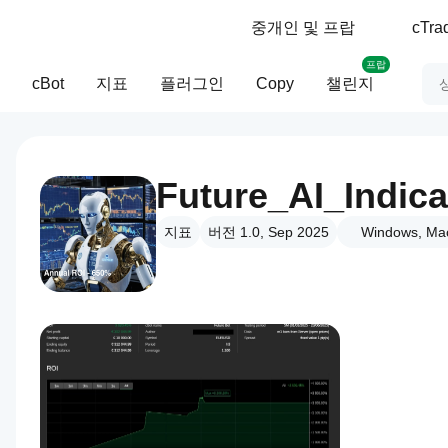
중개인 및 프랍
cTr
프랍
cBot
지표
플러그인
Copy
챌린지
Future_AI_Indica
지표
버전 1.0, Sep 2025
Windows, Ma