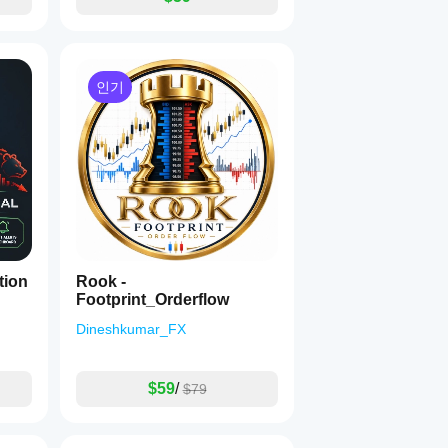
인기
tion
Rook -
Footprint_Orderflow
Dineshkumar_FX
$59
/
$79