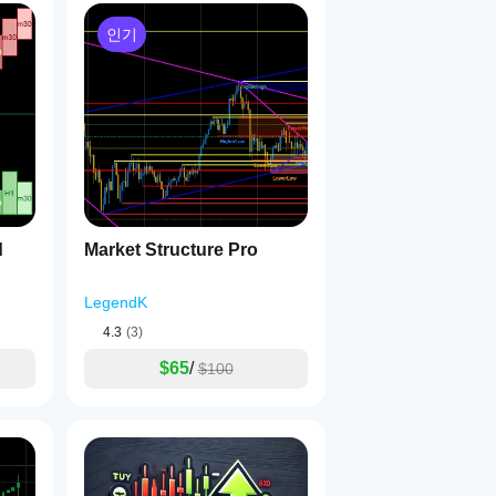
인기
d
Market Structure Pro
LegendK
4.3
(3)
$65
/
$100