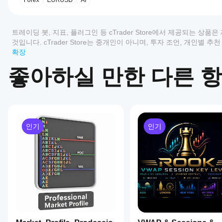
를
Forex
EURUSD
AI
어
떻
리뷰: 0
게
트레이딩 봇, 지표, 플러그인 등 cTrader Store에서 제공되는 
사
것입니다. cTrader Store는 중개인이 아니며, 투자 조언, 개인별
용
확장
고객 리뷰
할
좋아하실 만한 다른 
수
있
모두
5
4
3
2
나
요?
이
상
설치
어떤
품
후
인기
인기
cTrader
에
인스
앱이
대
턴스
한
를
Store의
리
추가
지표를
뷰
하여
지원하
가
기술
나요?
아
분석
맞춤형
직
을
지
지표는
없
위한
표
cTrader
습
지표
를
Windows
니
를