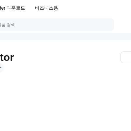
ader 다운로드
비즈니스용
tor
c