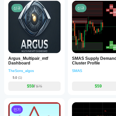
신규
신규
Argus_Multipair_mtf
SMAS Supply Deman
Dashboard
Cluster Profile
TheSons_algos
SMAS
5.0
(1)
$59
/
$59
$75
인기