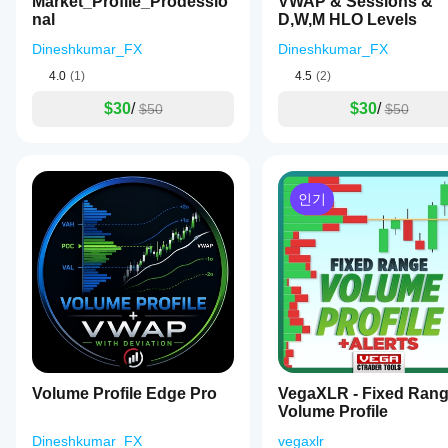
Market_Profile_Prodessio
VWAP & Sessions &
및 Mac에
어
다.
사용
nal
D,W,M HLO Levels
서만 사
떻
이
할
용할 수
게
미
수
Dineshkumar_FX
Dineshkumar_FX
있습니
사
있습
테
다.
4.0
(1)
4.5
(2)
용
니
스
해
다.
트
$30
/
$30
/
$50
$50
보
할
셨
수
나
있
요?
나
다
인기
요?
른
사
다양
지
람
한
표
들
심벌
에
매
및
게
기간
개
가
에
변
장
지표
수
먼
를
를
저
적용
조
소
하여
Volume Profile Edge Pro
VegaXLR - Fixed Ran
정
개
다양
Volume Profile
해
해
한
Dineshkumar_FX
야
vegaxlr
주
시장