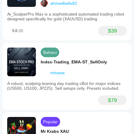
ahmedbello82
Ai_ScalperPro Max is a sophisticated automated trading robot
designed specifically for gold (XAUUSD) trading
$39
5.0
(3)
Baharu
Index-Trading_EMA-ST_SellOnly
misawa
A robust, scalping-leaning day trading cBot for major indices
(US500, US100, JP225). Sell setups only. Presets included.
$79
Popular
Mr Krabs XAU