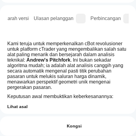
Sejarah versi
Ulasan pelanggan
Perbincangan
Kami teruja untuk memperkenalkan cBot revolusioner 
untuk platform cTrader yang mengembalikan salah satu 
alat paling menarik dan bersejarah dalam analisis 
teknikal: 
Andrew's Pitchfork
. Ini bukan sekadar 
algoritma mudah; ia adalah alat analisis canggih yang 
secara automatik mengenal pasti titik perubahan 
pasaran untuk melukis saluran harga dinamik, 
menawarkan perspektif geometri unik mengenai 
pergerakan pasaran.
Keputusan awal membuktikan keberkesanannya: 
dengan pengoptimuman yang sangat mudah dan tepat, 
Lihat asal
bot ini telah menunjukkan potensi luar biasa, mampu 
Profil dagangan
menghasilkan prestasi cemerlang seperti yang dilihat 
Bagaimanakah
dalam gambar, sambil mengekalkan kawalan risiko 
cara untuk
Ulasan: 0
yang hebat.
memulakan
Kongsi
cBot?
Keindahan sebenar cBot ini terletak pada falsafahnya: 