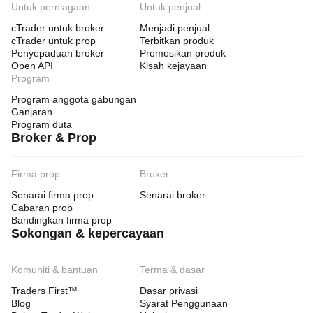
Untuk perniagaan
Untuk penjual
cTrader untuk broker
Menjadi penjual
cTrader untuk prop
Terbitkan produk
Penyepaduan broker
Promosikan produk
Open API
Kisah kejayaan
Program
Program anggota gabungan
Ganjaran
Program duta
Broker & Prop
Firma prop
Broker
Senarai firma prop
Senarai broker
Cabaran prop
Bandingkan firma prop
Sokongan & kepercayaan
Komuniti & bantuan
Terma & dasar
Traders First™
Dasar privasi
Blog
Syarat Penggunaan