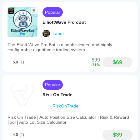
Popular
ElliottWave Pro cBot
Labot
The Elliott Wave Pro Bot is a sophisticated and highly
configurable algorithmic trading system
$99
$69
5.0
(1)
-31%
Popular
Risk On Trade
RiskOnTrade
Risk On Trade | Auto Position Size Calculator | Risk & Reward
Tool | Auto Lot Size Calculator
$39
4.0
(2)