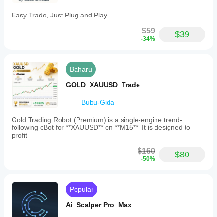
Easy Trade, Just Plug and Play!
$59
$39
-34%
Baharu
GOLD_XAUUSD_Trade
Bubu-Gida
Gold Trading Robot (Premium) is a single-engine trend-
following cBot for **XAUUSD** on **M15**. It is designed to
profit
$160
$80
-50%
Popular
Ai_Scalper Pro_Max