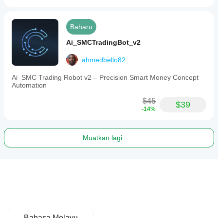
Baharu
Ai_SMCTradingBot_v2
ahmedbello82
Ai_SMC Trading Robot v2 – Precision Smart Money Concept
Automation
$45
$39
-14%
Muatkan lagi
Bahasa Melayu