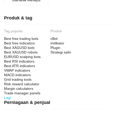
Produk & tag
Tag popular
Produk
Best free trading bots
cBot
Best free indicators
Indikator
Best XAGUSD bots
Plugin
Best XAUUSD robots
Strategi salin
EURUSD scalping bots
Best RSI indicators
Best ATR indicators
VWAP indicators
MACD indicators
Grid trading tools
Risk reward calculator
Margin calculators
Trade manager panels
Lagi
Perniagaan & penjual