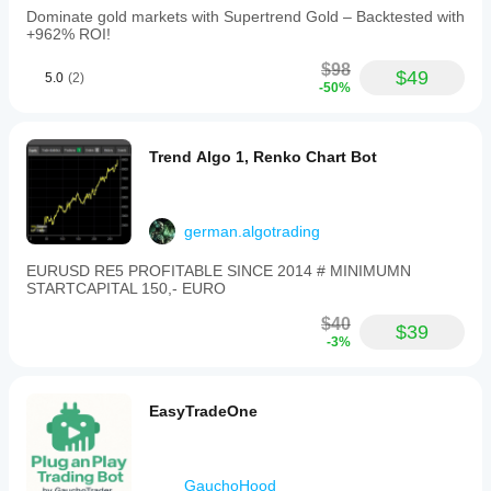
Dominate gold markets with Supertrend Gold – Backtested with
+962% ROI!
$98
$49
5.0
(2)
-50%
Trend Algo 1, Renko Chart Bot
german.algotrading
EURUSD RE5 PROFITABLE SINCE 2014 # MINIMUMN
STARTCAPITAL 150,- EURO
$40
$39
-3%
EasyTradeOne
GauchoHood