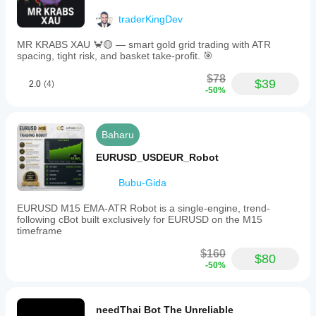
traderKingDev
MR KRABS XAU 🦀🟡 — smart gold grid trading with ATR
spacing, tight risk, and basket take-profit. 🎯
$78
$39
2.0
(4)
-50%
Baharu
EURUSD_USDEUR_Robot
Bubu-Gida
EURUSD M15 EMA-ATR Robot is a single-engine, trend-
following cBot built exclusively for EURUSD on the M15
timeframe
$160
$80
-50%
needThai Bot The Unreliable