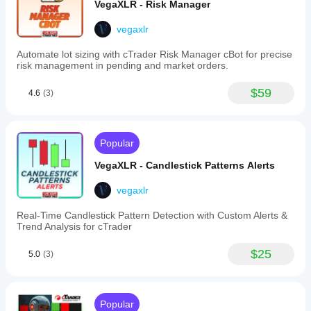
trend
VegaXLR - Risk Manager
considerations,
tolerance
vegaxlr
levels,
and
Automate lot sizing with cTrader Risk Manager cBot for precise
pattern
risk management in pending and market orders.
abbreviations
for
tailored
$59
4.6
(3)
insights.
Supported
alert
types
Popular
cover
candlestick
VegaXLR - Candlestick Patterns Alerts
patterns,
market
vegaxlr
direction
changes,
and
Real-Time Candlestick Pattern Detection with Custom Alerts &
inside/outside
Trend Analysis for cTrader
bar
formations.
$25
5.0
(3)
Recent
updates
have
enhanced
alert
Popular