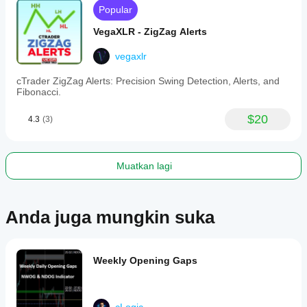
staying
Popular
ahead
of
VegaXLR - ZigZag Alerts
market
movements,
vegaxlr
and
making
informed
cTrader ZigZag Alerts: Precision Swing Detection, Alerts, and
trading
Fibonacci.
decisions
efficiently.
$20
4.3
(3)
Profil indikator
Muatkan lagi
Anda juga mungkin suka
Weekly Opening Gaps