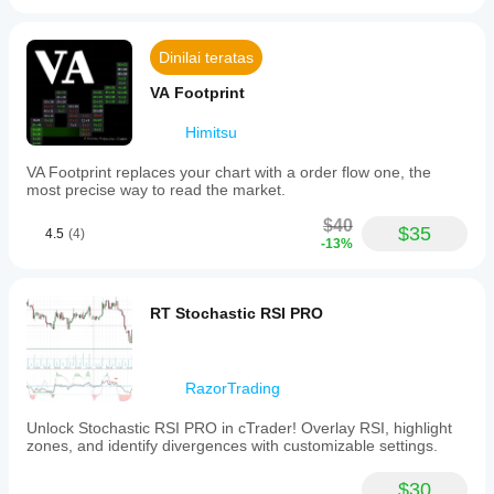
Dinilai teratas
VA Footprint
Himitsu
VA Footprint replaces your chart with a order flow one, the
most precise way to read the market.
$40
$35
4.5
(4)
-13%
RT Stochastic RSI PRO
RazorTrading
Unlock Stochastic RSI PRO in cTrader! Overlay RSI, highlight
zones, and identify divergences with customizable settings.
$30