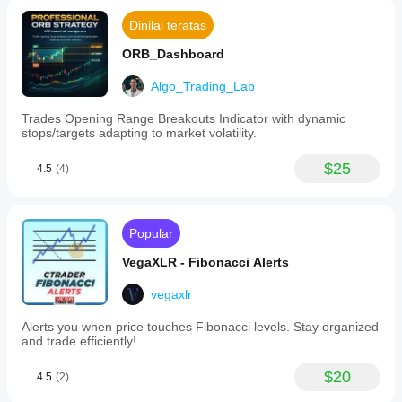
Dinilai teratas
ORB_Dashboard
Algo_Trading_Lab
Trades Opening Range Breakouts Indicator with dynamic
stops/targets adapting to market volatility.
$25
4.5
(4)
Popular
VegaXLR - Fibonacci Alerts
vegaxlr
Alerts you when price touches Fibonacci levels. Stay organized
and trade efficiently!
$20
4.5
(2)