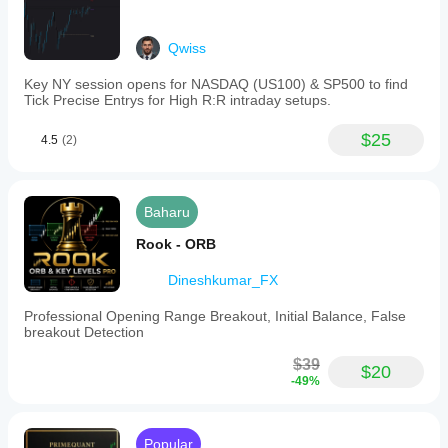
Qwiss
Key NY session opens for NASDAQ (US100) & SP500 to find
Tick Precise Entrys for High R:R intraday setups.
$25
4.5
(2)
Baharu
Rook - ORB
Dineshkumar_FX
Professional Opening Range Breakout, Initial Balance, False
breakout Detection
$39
$20
-49%
Popular