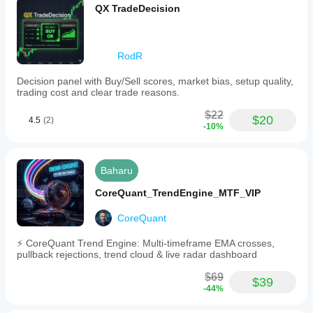
QX TradeDecision
RodR
Decision panel with Buy/Sell scores, market bias, setup quality,
trading cost and clear trade reasons.
$22
$20
4.5
(2)
-10%
Baharu
CoreQuant_TrendEngine_MTF_VIP
CoreQuant
⚡ CoreQuant Trend Engine: Multi-timeframe EMA crosses,
pullback rejections, trend cloud & live radar dashboard
$69
$39
-44%