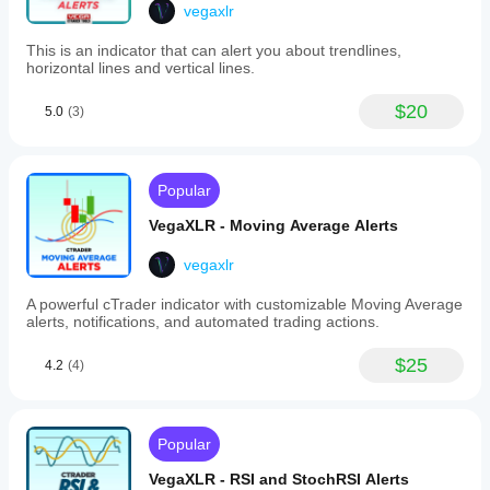
Key
price
vegaxlr
functionalities
action. It
include
gives
This is an indicator that can alert you about trendlines,
an
value
horizontal lines and vertical lines.
advanced
around
alert
pattern
system
$20
5.0
(3)
detection,
that
but
notifies
patterns
users
still need
via
trend and
Popular
sound,
context. A
pop-
fair
VegaXLR - Moving Average Alerts
up,
sample is
Telegram,
30
vegaxlr
or
pattern
email
signals
about
A powerful cTrader indicator with customizable Moving Average
filtered by
important
alerts, notifications, and automated trading actions.
trend, not
patterns
every
and
candle
$25
4.2
(4)
market
that looks
events.
clean.
It
The
also
pattern is
enables
Popular
helpful
automation
when it
of
VegaXLR - RSI and StochRSI Alerts
supports