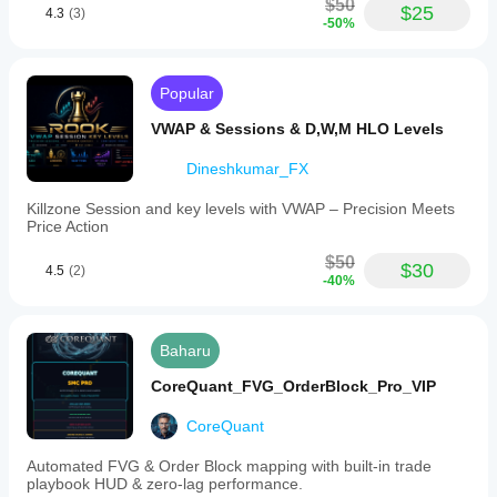
$50
$25
4.3
(3)
-50%
Popular
VWAP & Sessions & D,W,M HLO Levels
Dineshkumar_FX
Killzone Session and key levels with VWAP – Precision Meets
Price Action
$50
$30
4.5
(2)
-40%
Baharu
CoreQuant_FVG_OrderBlock_Pro_VIP
CoreQuant
Automated FVG & Order Block mapping with built-in trade
playbook HUD & zero-lag performance.