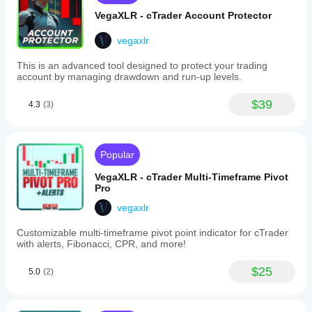
capabilities
and
VegaXLR - cTrader Account Protector
integrated
chartshot
vegaxlr
alerts
via
This is an advanced tool designed to protect your trading
Imgur,
account by managing drawdown and run-up levels.
along
with
a
$39
4.3
(3)
user
guide
accessible
directly
Popular
on
the
VegaXLR - cTrader Multi-Timeframe Pivot
chart.
Pro
This
tool
vegaxlr
is
designed
Customizable multi-timeframe pivot point indicator for cTrader
to
with alerts, Fibonacci, CPR, and more!
assist
traders
in
$25
5.0
(2)
simplifying
their
analysis,