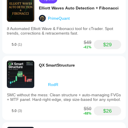
Elliott Waves Auto Detection + Fibonacci
PrimeQuant
ð Automated Elliott Wave & Fibonacci tool for cTrader. Spot
trends, corrections & retracements fast.
$49
$29
5.0
(1)
-41%
QX SmartStructure
RodR
SMC without the mess: Clean structure + auto-managing FVGs
+ MTF panel. Hard-right-edge, step size-based for any symbol.
$50
$26
5.0
(3)
-48%