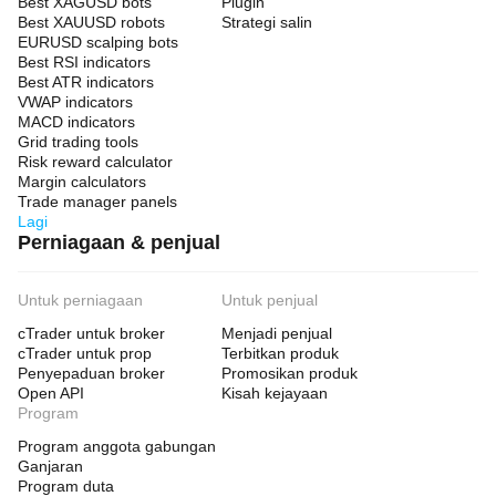
Best XAGUSD bots
Plugin
Best XAUUSD robots
Strategi salin
EURUSD scalping bots
Best RSI indicators
Best ATR indicators
VWAP indicators
MACD indicators
Grid trading tools
Risk reward calculator
Margin calculators
Trade manager panels
Lagi
Perniagaan & penjual
Untuk perniagaan
Untuk penjual
cTrader untuk broker
Menjadi penjual
cTrader untuk prop
Terbitkan produk
Penyepaduan broker
Promosikan produk
Open API
Kisah kejayaan
Program
Program anggota gabungan
Ganjaran
Program duta