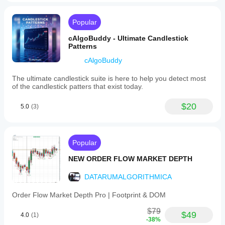
Popular
cAlgoBuddy - Ultimate Candlestick
Patterns
cAlgoBuddy
The ultimate candlestick suite is here to help you detect most
of the candlestick patters that exist today.
$20
5.0
(3)
Popular
NEW ORDER FLOW MARKET DEPTH
DATARUMALGORITHMICA
Order Flow Market Depth Pro | Footprint & DOM
$79
$49
4.0
(1)
-38%