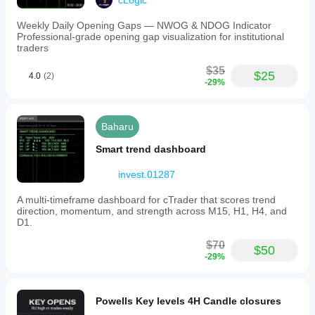
cLogic
Weekly Daily Opening Gaps — NWOG & NDOG Indicator
Professional-grade opening gap visualization for institutional
traders
$35
$25
4.0
(2)
-29%
Baharu
Smart trend dashboard
invest.01287
A multi-timeframe dashboard for cTrader that scores trend
direction, momentum, and strength across M15, H1, H4, and
D1.
$70
$50
-29%
Powells Key levels 4H Candle closures