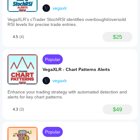
position
the plan,
management
not when
vegaxlr
and
it
cBot
becomes
VegaXLR's cTrader StochRSI identifies overbought/oversold
operations
the plan.
RSI levels for precise trade entries.
based
on
specific
$25
4.5
(4)
alerts.
The
interface
is
Popular
customizable,
allowing
VegaXLR - Chart Patterns Alerts
adjustment
of
vegaxlr
panel
colors,
sizes,
Enhance your trading strategy with automated detection and
and
alerts for key chart patterns.
positions,
while
$49
4.3
(3)
user-
friendly
settings
let
traders
Popular
configure