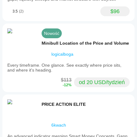
$96
3.5
(2)
Nowość
Minibull Location of the Price and Volume
logicalboga
Every timeframe. One glance. See exactly where price sits,
and where it's heading.
$113
od 20 USD/tydzień
-12%
PRICE ACTION ELITE
6kwach
An advanced indicator merging Smart Money Concepts, Gann