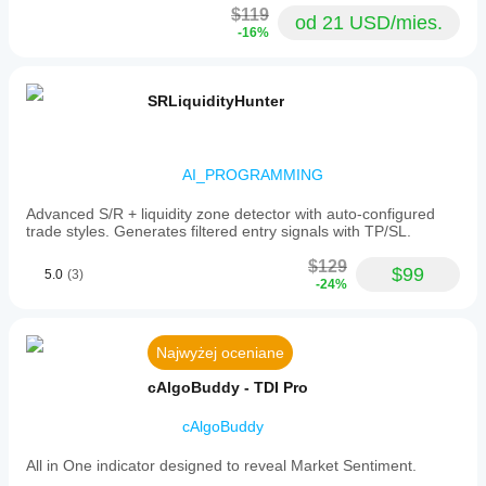
the
rynkowych.
strategii.
$119
od 21 USD/mies.
process.
-16%
The best
use is
checking
several
SRLiquidityHunter
symbols
faster,
then
leaving
AI_PROGRAMMING
the final
filter
Advanced S/R + liquidity zone detector with auto-configured
manual.
trade styles. Generates filtered entry signals with TP/SL.
$129
HFTWarrior23
$99
5.0
(3)
-24%
June 23, 2025
nice for
Najwyżej oceniane
review
work.
cAlgoBuddy - TDI Pro
The
value is
cAlgoBuddy
not huge
hype, it
is the
All in One indicator designed to reveal Market Sentiment.
way