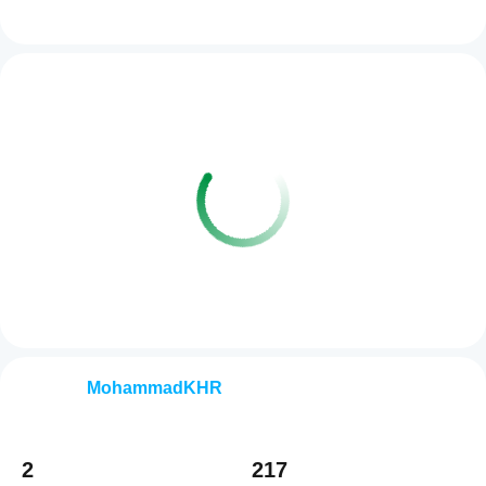
MohammadKHR
2
217