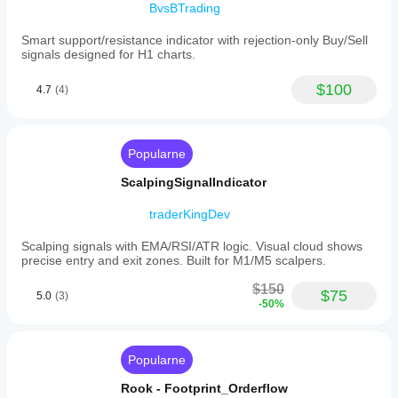
BvsBTrading
Smart support/resistance indicator with rejection-only Buy/Sell
signals designed for H1 charts.
$100
4.7
(4)
Popularne
ScalpingSignalIndicator
traderKingDev
Scalping signals with EMA/RSI/ATR logic. Visual cloud shows
precise entry and exit zones. Built for M1/M5 scalpers.
$150
$75
5.0
(3)
-50%
Popularne
Rook - Footprint_Orderflow