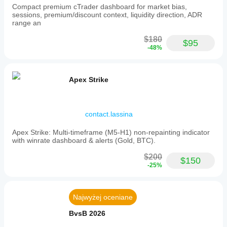
Compact premium cTrader dashboard for market bias,
sessions, premium/discount context, liquidity direction, ADR
range an
$180
$95
-48%
Apex Strike
contact.lassina
Apex Strike: Multi-timeframe (M5-H1) non-repainting indicator
with winrate dashboard & alerts (Gold, BTC).
$200
$150
-25%
Najwyżej oceniane
BvsB 2026