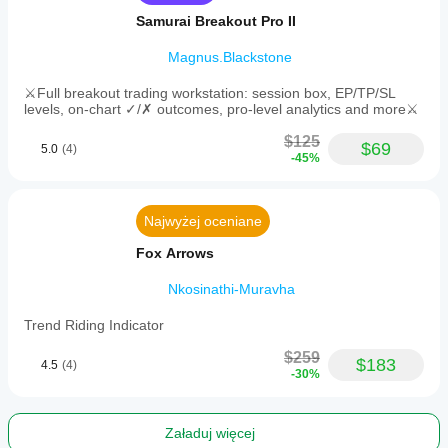
Samurai Breakout Pro II
Magnus.Blackstone
⚔️Full breakout trading workstation: session box, EP/TP/SL
levels, on-chart ✓/✗ outcomes, pro-level analytics and more⚔️
$125
$69
5.0
(4)
-45%
Najwyżej oceniane
Fox Arrows
Nkosinathi-Muravha
Trend Riding Indicator
$259
$183
4.5
(4)
-30%
Załaduj więcej