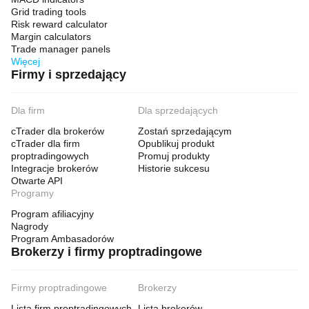
Grid trading tools
Risk reward calculator
Margin calculators
Trade manager panels
Więcej
Firmy i sprzedający
Dla firm
Dla sprzedających
cTrader dla brokerów
Zostań sprzedającym
cTrader dla firm
Opublikuj produkt
proptradingowych
Promuj produkty
Integracje brokerów
Historie sukcesu
Otwarte API
Programy
Program afiliacyjny
Nagrody
Program Ambasadorów
Brokerzy i firmy proptradingowe
Firmy proptradingowe
Brokerzy
Lista firm proptradingowych
Lista brokerów