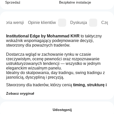
Sprzedaż
Bezpłatne instalacje
istoria wersji
Opinie klientów
Dyskusja
Częste
Institutional Edge by Mohammad KHR
 to taktyczny 
wskaźnik wspomagający podejmowanie decyzji, 
stworzony dla poważnych traderów.
Dostarcza wgląd w zachowanie rynku w czasie 
rzeczywistym, ocenę pewności oraz rozpoznawanie 
ustrukturyzowanych tendencji — wszystko w jednym 
eleganckim wizualnym panelu.
Idealny do skalpowania, day tradingu, swing tradingu z 
jasnością, dyscypliną i precyzją.
Stworzony dla traderów, którzy cenią 
timing, strukturę i 
przewagę
.
Zobacz oryginał
Profil wskaźnika
Jak mogę
zacząć
Opinie: 2
używać
Udostępnij