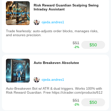
during
Risk Reward Guardian Scalping Swing
all
Intraday Assistant
trading
sessions.
Additionally,
it
ojeda.andres1
offers
compatibility
Trade fearlessly: auto-adjusts order blocks, manages risks,
with
and ensures precision.
other
trading
$51
$50
tools
-2%
such
as
the
Risk
Auto Breakeven Absolutee
Reward
Guardian
Tool,
Heikin
ojeda.andres1
Ashi
Trailing
Auto-Breakeven Bot w/ ATR & dual triggers. Works 100% with
Stop
Risk Reward Guardian. Free https://ctrader.com/products/612
Bot,
and
$51
Professional
$50
Auto-
-2%
Breakeven