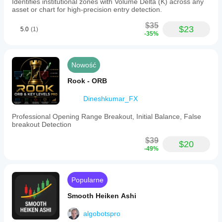
Identifies institutional zones with Volume Delta (K) across any
asset or chart for high-precision entry detection.
$35
$23
5.0
(1)
-35%
Nowość
Rook - ORB
Dineshkumar_FX
Professional Opening Range Breakout, Initial Balance, False
breakout Detection
$39
$20
-49%
Popularne
Smooth Heiken Ashi
algobotspro