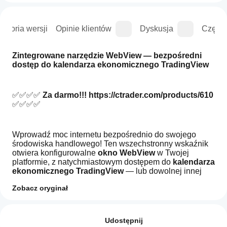
istoria wersji
Opinie klientów
Dyskusja
Częste
Zintegrowane narzędzie WebView — bezpośredni 
dostęp do kalendarza ekonomicznego TradingView
✅✅✅✅ 
Za darmo!!!
https://ctrader.com/products/610 
✅✅✅✅
Wprowadź moc internetu bezpośrednio do swojego 
środowiska handlowego! Ten wszechstronny wskaźnik 
otwiera konfigurowalne 
okno WebView
 w Twojej 
platformie, z natychmiastowym dostępem do 
kalendarza 
ekonomicznego TradingView
 — lub dowolnej innej 
wybranej strony internetowej.
Zobacz oryginał
Jak mogę
Podsumowanie AI
🛠️
zacząć
Idealna kompatybilność z narzędziem Risk Reward 
Opinie: 2
This
Guardian
🛠️
używać
Udostępnij
product