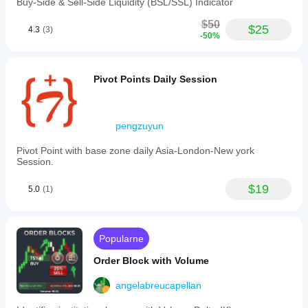
Buy-Side & Sell-Side Liquidity (BSL/SSL) Indicator
$50
$25
4.3
(3)
-50%
Pivot Points Daily Session
pengzuyun
Pivot Point with base zone daily Asia-London-New york
Session.
$19
5.0
(1)
Popularne
Order Block with Volume
angelabreucapellan