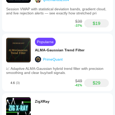
Session VWAP with statistical deviation bands, gradient cloud,
and live rejection alerts — see exactly how stretched pri
$30
$19
-37%
Popularne
ALMA-Gaussian Trend Filter
PrimeQuant
📈 Adaptive ALMA-Gaussian hybrid trend filter with precision
smoothing and clear buy/sell signals.
$49
$29
4.6
(3)
-41%
ZigXRay