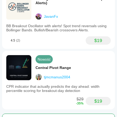
Alerts)
JavanFx
BB Breakout Oscillator with alerts! Spot trend reversals using
Bollinger Bands. Bullish/Bearish crossovers Alerts.
$19
4.5
(2)
Nowość
Central Pivot Range
tjmcmanus2004
CPR indicator that actually predicts the day ahead: width
percentile scoring for breakout-day detection
$29
$19
-35%