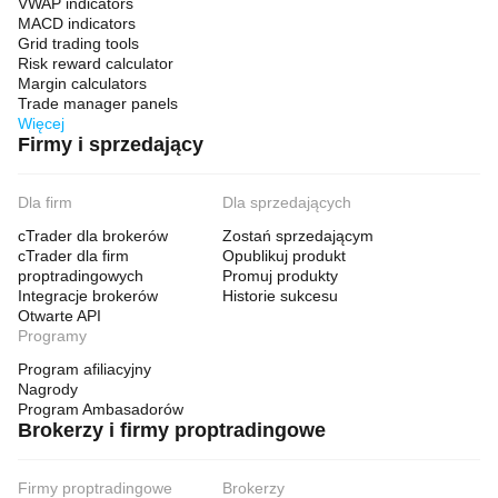
VWAP indicators
MACD indicators
Grid trading tools
Risk reward calculator
Margin calculators
Trade manager panels
Więcej
Firmy i sprzedający
Dla firm
Dla sprzedających
cTrader dla brokerów
Zostań sprzedającym
cTrader dla firm
Opublikuj produkt
proptradingowych
Promuj produkty
Integracje brokerów
Historie sukcesu
Otwarte API
Programy
Program afiliacyjny
Nagrody
Program Ambasadorów
Brokerzy i firmy proptradingowe
Firmy proptradingowe
Brokerzy