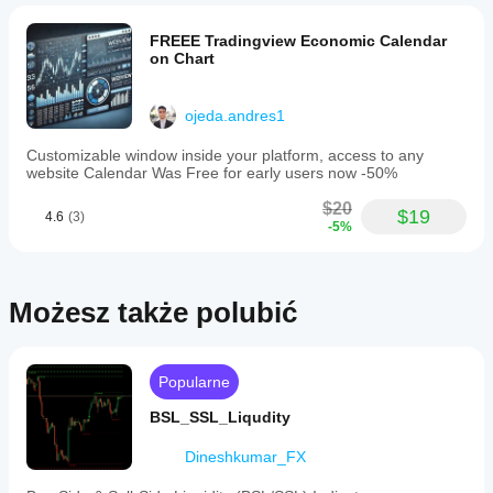
Bot,
enhancing
FREEE Tradingview Economic Calendar
its
on Chart
utility
within
a
comprehensive
ojeda.andres1
trading
setup.
Customizable window inside your platform, access to any
website Calendar Was Free for early users now -50%
Profil wskaźnika
$20
$19
4.6
(3)
-5%
Możesz także polubić
Popularne
BSL_SSL_Liqudity
Dineshkumar_FX