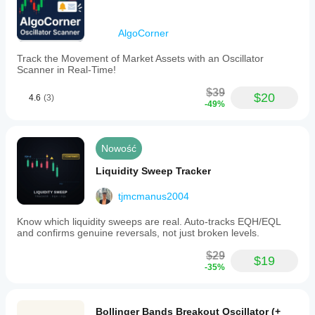
AlgoCorner
Track the Movement of Market Assets with an Oscillator
Scanner in Real-Time!
$39
$20
4.6
(3)
-49%
Nowość
Liquidity Sweep Tracker
tjmcmanus2004
Know which liquidity sweeps are real. Auto-tracks EQH/EQL
and confirms genuine reversals, not just broken levels.
$29
$19
-35%
Bollinger Bands Breakout Oscillator (+