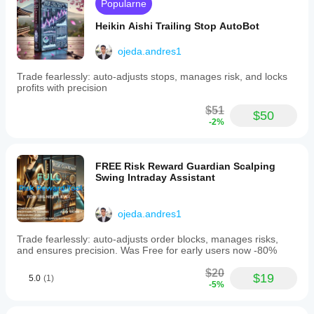
Popularne
fast
and
Heikin Aishi Trailing Stop AutoBot
efficient
access
to
ojeda.andres1
real-
time
Trade fearlessly: auto-adjusts stops, manages risk, and locks
data.
profits with precision
Key
features
$51
$50
include
-2%
seamless
integration
within
the
FREE Risk Reward Guardian Scalping
platform,
Swing Intraday Assistant
customizable
URLs
to
ojeda.andres1
display
various
Trade fearlessly: auto-adjusts order blocks, manages risks,
news
and ensures precision. Was Free for early users now -80%
portals
or
$20
calendars,
$19
5.0
(1)
and
-5%
continuous
availability