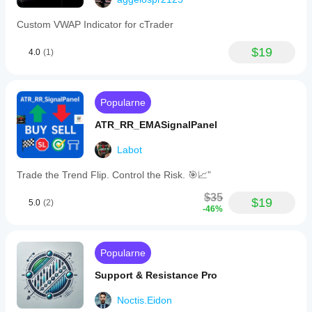
Custom VWAP Indicator for cTrader
$19
4.0
(1)
Popularne
ATR_RR_EMASignalPanel
Labot
Trade the Trend Flip. Control the Risk. 🎯📈”
$35
$19
5.0
(2)
-46%
Popularne
Support & Resistance Pro
Noctis.Eidon