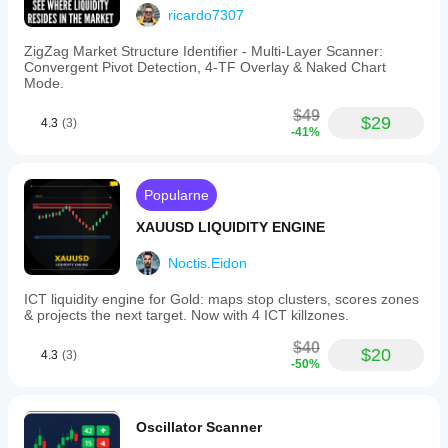
ricardo7307
ZigZag Market Structure Identifier - Multi-Layer Scanner:
Convergent Pivot Detection, 4-TF Overlay & Naked Chart
Mode.
$49
$29
4.3
(3)
-41%
Popularne
XAUUSD LIQUIDITY ENGINE
Noctis.Eidon
ICT liquidity engine for Gold: maps stop clusters, scores zones
& projects the next target. Now with 4 ICT killzones.
$40
$20
4.3
(3)
-50%
Oscillator Scanner