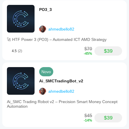
PO3_3
ahmedbello82
🚀 HTF Power 3 (PO3) – Automated ICT AMD Strategy
$70
$39
4.5
(2)
-45%
Novo
Ai_SMCTradingBot_v2
ahmedbello82
Ai_SMC Trading Robot v2 – Precision Smart Money Concept
Automation
$45
$39
-14%