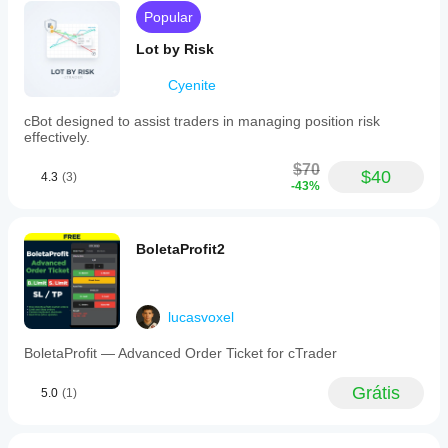
Popular
Lot by Risk
Cyenite
cBot designed to assist traders in managing position risk
effectively.
$70
$40
4.3
(3)
-43%
BoletaProfit2
lucasvoxel
BoletaProfit — Advanced Order Ticket for cTrader
Grátis
5.0
(1)