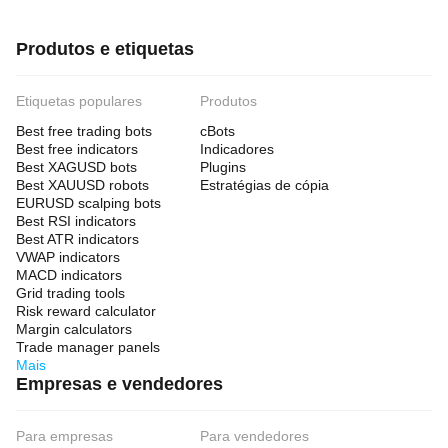
Produtos e etiquetas
Etiquetas populares
Produtos
Best free trading bots
cBots
Best free indicators
Indicadores
Best XAGUSD bots
Plugins
Best XAUUSD robots
Estratégias de cópia
EURUSD scalping bots
Best RSI indicators
Best ATR indicators
VWAP indicators
MACD indicators
Grid trading tools
Risk reward calculator
Margin calculators
Trade manager panels
Mais
Empresas e vendedores
Para empresas
Para vendedores