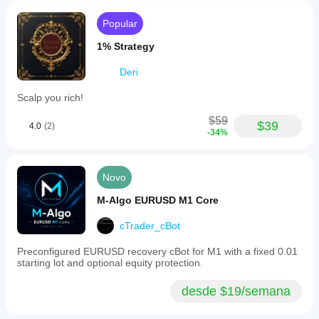
Popular
1% Strategy
Deri
Scalp you rich!
$59
$39
4.0
(2)
-34%
Novo
M-Algo EURUSD M1 Core
cTrader_cBot
Preconfigured EURUSD recovery cBot for M1 with a fixed 0.01
starting lot and optional equity protection.
desde $19/semana