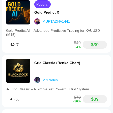
Popular
Gold Predict X
MURTADHA1441
Gold Predict AI – Advanced Predictive Trading for XAUUSD
(M15)
$40
$39
4.0
(2)
-3%
Grid Classic (Renko Chart)
MrTrades
🔥 Grid Classic – A Simple Yet Powerful Grid System
$78
$39
4.5
(2)
-50%