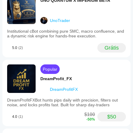
UNO QUANTUM X IMPERIUM BETA
Visite a IC Markets
Minha estratégia é copiar: 
https://ct-
sc.icmarkets.com/copy/strategy/100817
UnoTrader
Institutional cBot combining pure SMC, macro confluence, and
a dynamic risk engine for hands-free execution.
Grátis
5.0
(2)
Popular
DreamProfit_FX
DreamProfitFX
DreamProfitFXBot hunts pips daily with precision, filters out
noise, and locks profits fast. Built for sharp day-traders
$100
$50
4.0
(1)
-50%