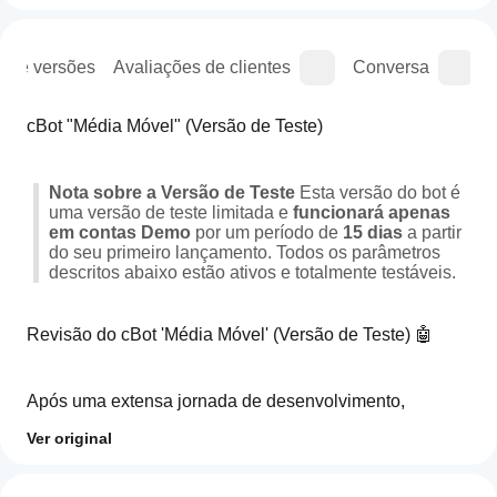
o de versões
Avaliações de clientes
Conversa
cBot "Média Móvel" (Versão de Teste)
Nota sobre a Versão de Teste
 Esta versão do bot é 
uma versão de teste limitada e 
funcionará apenas 
em contas Demo
 por um período de 
15 dias
 a partir 
do seu primeiro lançamento. Todos os parâmetros 
descritos abaixo estão ativos e totalmente testáveis.
Revisão do cBot 'Média Móvel' (Versão de Teste) 🤖
Após uma extensa jornada de desenvolvimento, 
criamos um cBot que transcende a simples automação. 
Ver original
Esta versão de teste permite que você experimente o 
poder e a flexibilidade de uma ferramenta de 
Como
Resumo de IA
negociação sistemática meticulosamente 
inicio
Avaliações: 0
The