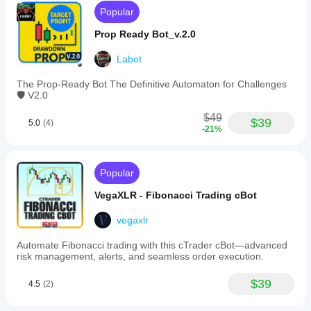
Popular
Prop Ready Bot_v.2.0
Labot
The Prop-Ready Bot The Definitive Automaton for Challenges
🛡️ V2.0
$49
$39
5.0
(4)
-21%
Popular
VegaXLR - Fibonacci Trading cBot
vegaxlr
Automate Fibonacci trading with this cTrader cBot—advanced
risk management, alerts, and seamless order execution.
$39
4.5
(2)