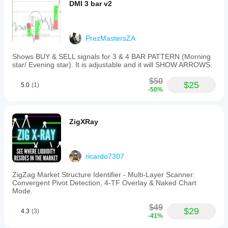
DMI 3 bar v2
PrezMastersZA
Shows BUY & SELL signals for 3 & 4 BAR PATTERN (Morning
star/ Evening star). It is adjustable and it will SHOW ARROWS.
$50
$25
5.0
(1)
-50%
ZigXRay
ricardo7307
ZigZag Market Structure Identifier - Multi-Layer Scanner:
Convergent Pivot Detection, 4-TF Overlay & Naked Chart
Mode.
$49
$29
4.3
(3)
-41%