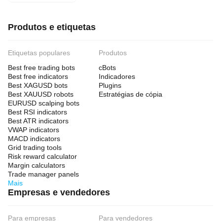
Produtos e etiquetas
Etiquetas populares
Produtos
Best free trading bots
cBots
Best free indicators
Indicadores
Best XAGUSD bots
Plugins
Best XAUUSD robots
Estratégias de cópia
EURUSD scalping bots
Best RSI indicators
Best ATR indicators
VWAP indicators
MACD indicators
Grid trading tools
Risk reward calculator
Margin calculators
Trade manager panels
Mais
Empresas e vendedores
Para empresas
Para vendedores