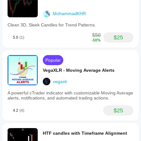
MohammadKHR
Clean 3D, Sleek Candles for Trend Patterns.
$50
$25
5.0
(1)
-50%
Popular
VegaXLR - Moving Average Alerts
vegaxlr
A powerful cTrader indicator with customizable Moving Average
alerts, notifications, and automated trading actions.
$25
4.2
(4)
HTF candles with Timeframe Alignment