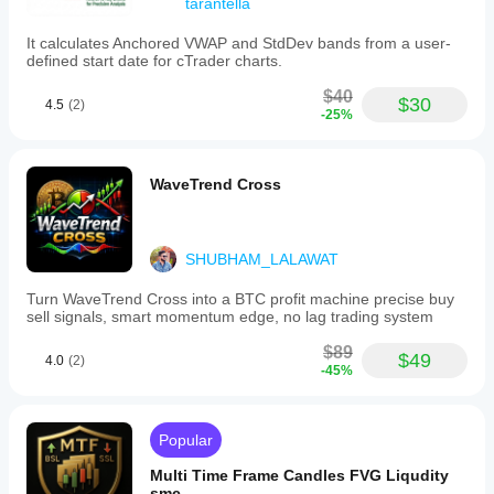
tarantella
It calculates Anchored VWAP and StdDev bands from a user-
defined start date for cTrader charts.
$40
$30
4.5
(2)
-25%
WaveTrend Cross
SHUBHAM_LALAWAT
Turn WaveTrend Cross into a BTC profit machine precise buy
sell signals, smart momentum edge, no lag trading system
$89
$49
4.0
(2)
-45%
Popular
Multi Time Frame Candles FVG Liqudity
smc