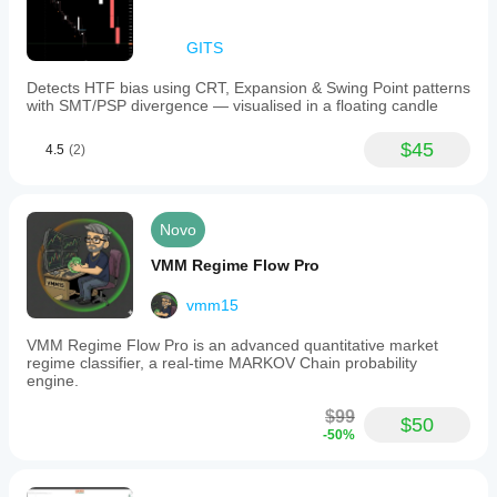
GITS
Detects HTF bias using CRT, Expansion & Swing Point patterns
with SMT/PSP divergence — visualised in a floating candle
$45
4.5
(2)
Novo
VMM Regime Flow Pro
vmm15
VMM Regime Flow Pro is an advanced quantitative market
regime classifier, a real-time MARKOV Chain probability
engine.
$99
$50
-50%