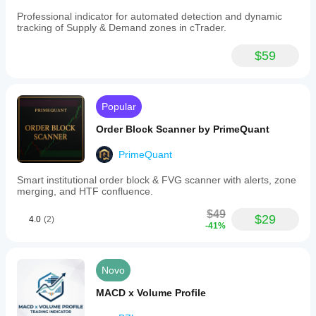
and
price
Professional indicator for automated detection and dynamic
structure.
tracking of Supply & Demand zones in cTrader.
The
interface
$59
is
designed
to
be
clean
Popular
and
non-
Order Block Scanner by PrimeQuant
intrusive,
with
PrimeQuant
smart
label
Smart institutional order block & FVG scanner with alerts, zone
placement
merging, and HTF confluence.
and
full
$49
$29
customization
4.0
(2)
-41%
options.
SMT
Divergence
processes
Novo
every
bar
MACD x Volume Profile
close
for