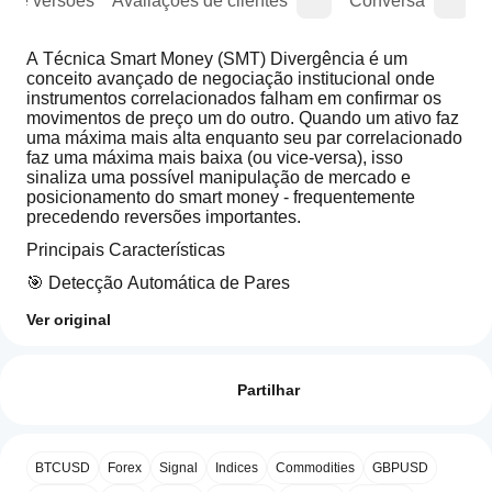
o de versões
Avaliações de clientes
Conversa
A Técnica Smart Money (SMT) Divergência é um 
conceito avançado de negociação institucional onde 
instrumentos correlacionados falham em confirmar os 
movimentos de preço um do outro. Quando um ativo faz 
uma máxima mais alta enquanto seu par correlacionado 
faz uma máxima mais baixa (ou vice-versa), isso 
sinaliza uma possível manipulação de mercado e 
posicionamento do smart money - frequentemente 
precedendo reversões importantes.
Principais Características
🎯 Detecção Automática de Pares
Nenhuma Configuração Necessária
: Detecta e 
Ver original
carrega automaticamente o par correlacionado para 
Como
seu símbolo atual
Resumo de IA
posso
Avaliações: 0
Cobertura Extensa
: Suporta mais de 30 pares pré-
SMT
começar
Partilhar
Divergence
configurados em:
is
a utilizar
Principais Forex (EUR/USD ↔ GBP/USD, 
an
um
AUD/USD ↔ NZD/USD, EUR/JPY ↔ GBP/JPY, 
indicator
etc.)
indicador?
Avaliações de clientes
designed
BTCUSD
Forex
Signal
Indices
Commodities
GBPUSD
Metais Preciosos (Ouro ↔ Prata, XAU/USD ↔ 
to
Após a