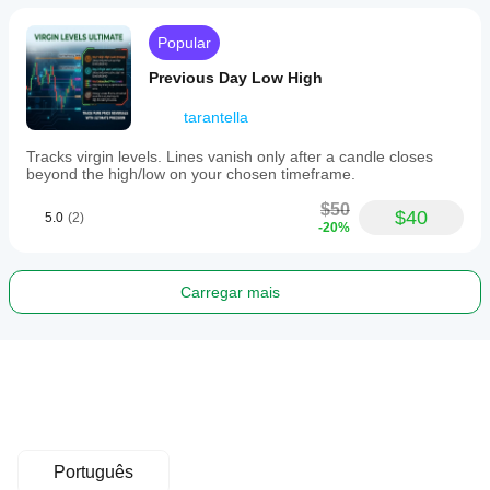
Popular
Previous Day Low High
tarantella
Tracks virgin levels. Lines vanish only after a candle closes
beyond the high/low on your chosen timeframe.
$50
$40
5.0
(2)
-20%
Carregar mais
Português