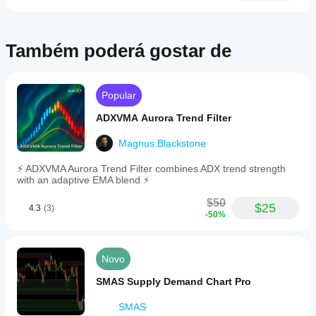
custom
strategies
or
exotic
Também poderá gostar de
pairs.
Visual
elements
include
trend
Popular
lines
connecting
ADXVMA Aurora Trend Filter
swing
points,
Magnus.Blackstone
directional
arrows
⚡ ADXVMA Aurora Trend Filter combines ADX trend strength
marking
with an adaptive EMA blend ⚡
entry
zones,
$50
$25
color-
4.3
(3)
-50%
coded
signals,
and
optional
Novo
detailed
labels
SMAS Supply Demand Chart Pro
showing
signal
SMAS
type