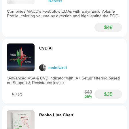
BZboss
real-
time
monitoring,
Combines MACD's Fast/Slow EMAs with a dynamic Volume
providing
Profile, coloring volume by direction and highlighting the POC.
immediate
visual
$49
alerts
and
console
logging
for
CVD Ai
trade
review.
It
supports
malofwind
symbol
normalization
"Advanced VSA & CVD indicator with 'A+ Setup' filtering based
to
on Support & Resistance levels."
accommodate
different
$49
$35
broker
4.0
(2)
-29%
naming
conventions.
Perfil do indicador
Renko Line Chart