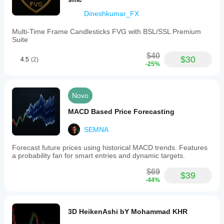
Dineshkumar_FX
Multi-Time Frame Candlesticks FVG with BSL/SSL Premium
Suite
$40
$30
4.5
(2)
-25%
Novo
MACD Based Price Forecasting
SEMNA
Forecast future prices using historical MACD trends. Features
a probability fan for smart entries and dynamic targets.
$69
$39
-44%
3D HeikenAshi bY Mohammad KHR