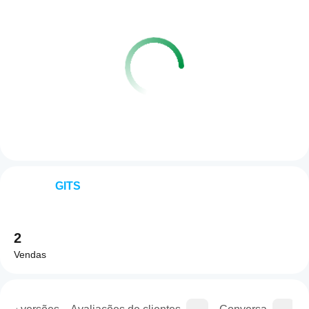
GITS
2
Vendas